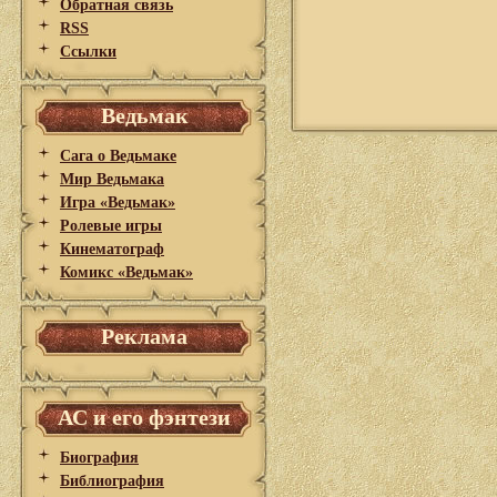
Обратная связь
RSS
Ссылки
Ведьмак
Сага о Ведьмаке
Мир Ведьмака
Игра «Ведьмак»
Ролевые игры
Кинематограф
Комикс «Ведьмак»
Реклама
АС и его фэнтези
Биография
Библиография