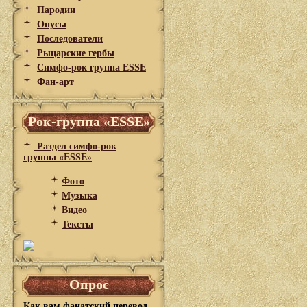
Пародии
Опусы
Последователи
Рыцарские гербы
Симфо-рок группа ESSE
Фан-арт
Рок-группа «ESSE»
Раздел симфо-рок
группы «ESSE»
Фото
Музыка
Видео
Тексты
Опрос
Как вам фанатский перевод