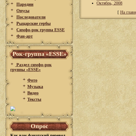
Октябрь, 2008
Пародии
Опусы
[
На глав
Последователи
Рыцарские гербы
Симфо-рок группа ESSE
Фан-арт
Рок-группа «ESSE»
Раздел симфо-рок
группы «ESSE»
Фото
Музыка
Видео
Тексты
Опрос
Как вам фанатский перевод