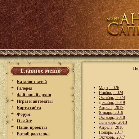
Не
Главное меню
Каталог статей
Март, 2026
Галерея
Ноябрь, 2024
Файловый архив
Октябрь, 2024
Игры и автоматы
Декабрь, 2019
Апрель, 2019
Карта сайта
Январь, 2019
Форум
Октябрь, 2018
О сайте
Сентябрь, 2018
Наши проекты
Апрель, 2018
Ноябрь, 2017
E-mail рассылка
Октябрь, 2017