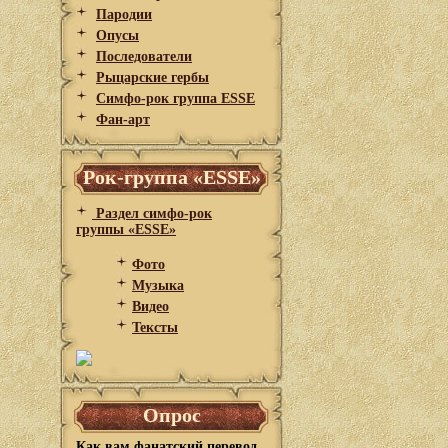
Пародии
Опусы
Последователи
Рыцарские гербы
Симфо-рок группа ESSE
Фан-арт
Рок-группа «ESSE»
Раздел симфо-рок
группы «ESSE»
Фото
Музыка
Видео
Тексты
Опрос
Как вам фанатский перевод