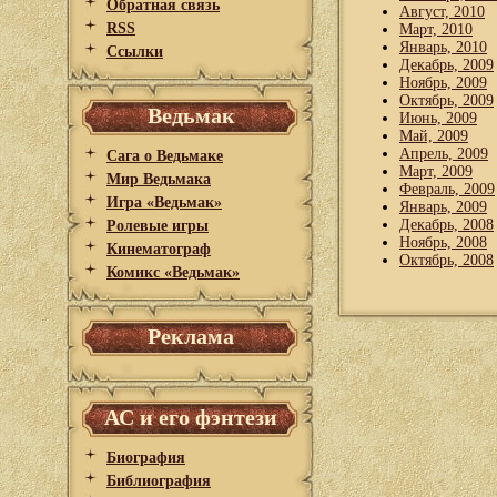
Обратная связь
Август, 2010
RSS
Март, 2010
Январь, 2010
Ссылки
Декабрь, 2009
Ноябрь, 2009
Октябрь, 2009
Ведьмак
Июнь, 2009
Май, 2009
Апрель, 2009
Сага о Ведьмаке
Март, 2009
Мир Ведьмака
Февраль, 2009
Игра «Ведьмак»
Январь, 2009
Декабрь, 2008
Ролевые игры
Ноябрь, 2008
Кинематограф
Октябрь, 2008
Комикс «Ведьмак»
Реклама
АС и его фэнтези
Биография
Библиография