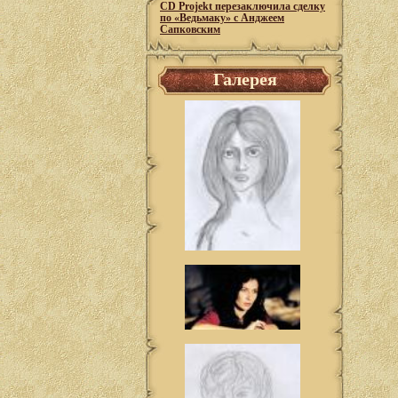
CD Projekt перезаключила сделку
по «Ведьмаку» с Анджеем
Сапковским
Галерея