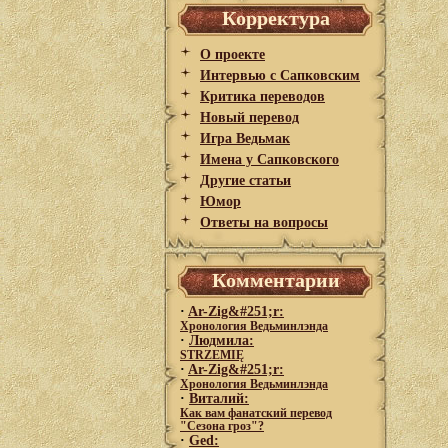
Корректура
О проекте
Интервью с Сапковским
Критика переводов
Новый перевод
Игра Ведьмак
Имена у Сапковского
Другие статьи
Юмор
Ответы на вопросы
Комментарии
·
Ar-Zig&#251;r:
Хронология Ведьминлэнда
·
Людмила:
STRZEMIĘ
·
Ar-Zig&#251;r:
Хронология Ведьминлэнда
·
Виталий:
Как вам фанатский перевод
"Сезона гроз"?
·
Ged: