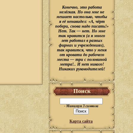
Конечно, это работа
нелёгкая. Но она мне не
мешает настолько, чтобы
я её ненавидел: «А, чёрт
побери, снова надо писать!»
Нет. Так — нет. Но мне
так нравится (а я много
лет работал в разных
фирмах и учреждениях),
так нравится, что у меня
от кровати до рабочего
места — три с половиной
метра!.. И нет никого!
Никаких руководителей!
Поиск
- Минимум 3 символа
Карта сайта