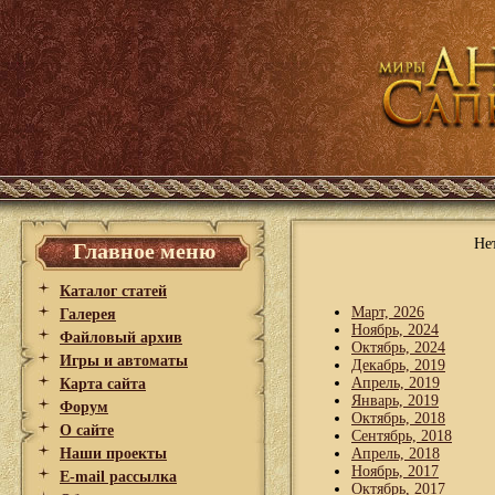
Не
Главное меню
Каталог статей
Март, 2026
Галерея
Ноябрь, 2024
Файловый архив
Октябрь, 2024
Игры и автоматы
Декабрь, 2019
Апрель, 2019
Карта сайта
Январь, 2019
Форум
Октябрь, 2018
О сайте
Сентябрь, 2018
Наши проекты
Апрель, 2018
Ноябрь, 2017
E-mail рассылка
Октябрь, 2017