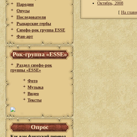
Октябрь, 2008
Пародии
Опусы
[
На глав
Последователи
Рыцарские гербы
Симфо-рок группа ESSE
Фан-арт
Рок-группа «ESSE»
Раздел симфо-рок
группы «ESSE»
Фото
Музыка
Видео
Тексты
Опрос
Как вам фанатский перевод