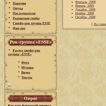
Февраль, 2009
Пародии
Январь, 2009
Опусы
Декабрь, 2008
Последователи
Ноябрь, 2008
Октябрь, 2008
Рыцарские гербы
Симфо-рок группа ESSE
[
На глав
Фан-арт
Рок-группа «ESSE»
Раздел симфо-рок
группы «ESSE»
Фото
Музыка
Видео
Тексты
Опрос
Как вам фанатский перевод