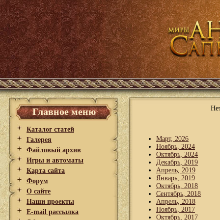
Не
Главное меню
Каталог статей
Март, 2026
Галерея
Ноябрь, 2024
Файловый архив
Октябрь, 2024
Игры и автоматы
Декабрь, 2019
Апрель, 2019
Карта сайта
Январь, 2019
Форум
Октябрь, 2018
О сайте
Сентябрь, 2018
Наши проекты
Апрель, 2018
Ноябрь, 2017
E-mail рассылка
Октябрь, 2017