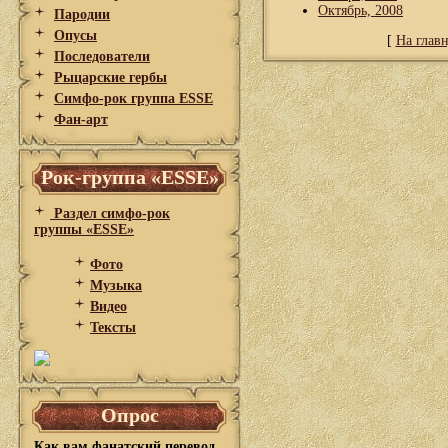
Октябрь, 2008
Пародии
Опусы
[
На глав
Последователи
Рыцарские гербы
Симфо-рок группа ESSE
Фан-арт
Рок-группа «ESSE»
Раздел симфо-рок
группы «ESSE»
Фото
Музыка
Видео
Тексты
Опрос
Как вам фанатский перевод