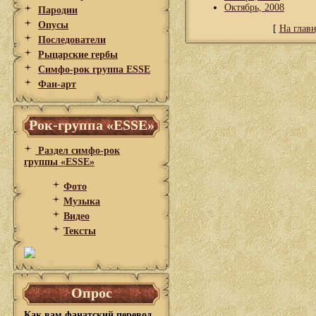
Октябрь, 2008
Пародии
Опусы
[
На глав
Последователи
Рыцарские гербы
Симфо-рок группа ESSE
Фан-арт
Рок-группа «ESSE»
Раздел симфо-рок
группы «ESSE»
Фото
Музыка
Видео
Тексты
Опрос
Как вам фанатский перевод