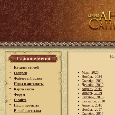
Не
Главное меню
Каталог статей
Март, 2026
Галерея
Ноябрь, 2024
Файловый архив
Октябрь, 2024
Игры и автоматы
Декабрь, 2019
Апрель, 2019
Карта сайта
Январь, 2019
Форум
Октябрь, 2018
О сайте
Сентябрь, 2018
Наши проекты
Апрель, 2018
Ноябрь, 2017
E-mail рассылка
Октябрь, 2017