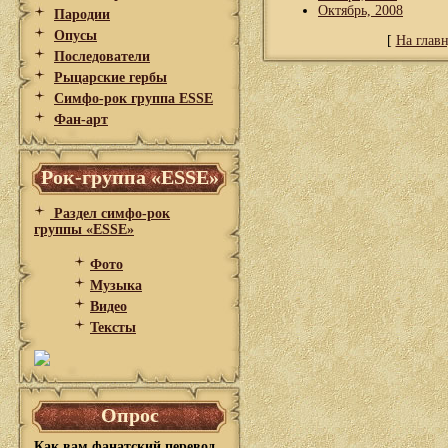
Октябрь, 2008
Пародии
Опусы
[
На глав
Последователи
Рыцарские гербы
Симфо-рок группа ESSE
Фан-арт
Рок-группа «ESSE»
Раздел симфо-рок
группы «ESSE»
Фото
Музыка
Видео
Тексты
Опрос
Как вам фанатский перевод