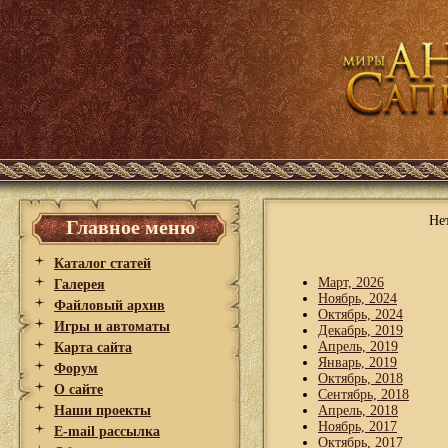
Не
Главное меню
Каталог статей
Март, 2026
Галерея
Ноябрь, 2024
Файловый архив
Октябрь, 2024
Игры и автоматы
Декабрь, 2019
Апрель, 2019
Карта сайта
Январь, 2019
Форум
Октябрь, 2018
О сайте
Сентябрь, 2018
Наши проекты
Апрель, 2018
Ноябрь, 2017
E-mail рассылка
Октябрь, 2017