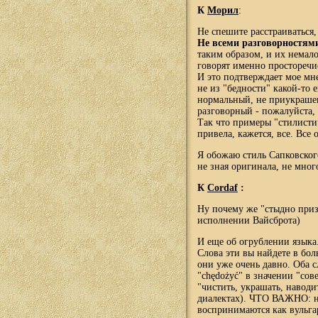
К
Морил
:
Не спешите расстраиваться,
Не всеми разговорностям
таким образом, и их немало
говорят именно просторечие
И это подтверждает мое мн
не из "бедности" какой-то 
нормальный, не приукрашен
разговорный - пожалуйста, 
Т
ак что примеры "стилисти
привела, кажется, все. Все
Я обожаю стиль Сапковског
не зная оригинала, не мно
К
Cordaf
:
Ну почему же "стыдно приз
исполнении Вайсброта)
И еще об огрублении языка.
Слова эти вы найдете в бол
они уже очень давно. Оба сл
"
ch
ę
do
ż
y
ć" в значении "сов
"чистить, украшать, наводи
диалектах). ЧТО ВАЖНО: ни
воспринимаются как вульгар