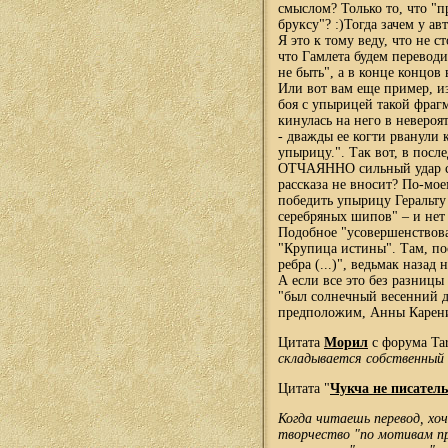
смыслом? Только то, что "п
бруксу"?
:)
Тогда зачем у ав
Я это к тому веду, что не 
что Гамлета будем переводи
не быть", а в конце концов
Или вот вам еще пример, из 
боя с упырицей такой фраг
кинулась на него в невероя
- дважды ее когти рванули
упырицу.". Так вот, в посл
ОТЧАЯННО сильный удар с
рассказа не вносит? По-мо
победить упырицу Геральту 
серебряных шипов" – и нет
Подобное "усовершенствова
"Крупица истины". Там, по
ребра (...)", ведьмак назад
А если все это без разницы
"был солнечный весенний де
предположим, Анны Карени
Цитата
Морил
с форума Tar
складывается собственный 
Цитата "
Чукча не писатель
Когда читаешь перевод, хоч
творчество "по мотивам пр