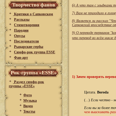
Творчество фанов
6) А что там с эльфками т
7) Вам не приходило в голо
Критики о Сапковском
Рассказы
8) Является ли рассказ "Ч
Стихотворения
Сапковский впоследствие о
Пародии
9) О переводе терминов "ko
Опусы
что перевод во всём цикле
Последователи
Рыцарские гербы
Симфо-рок группа ESSE
Фан-арт
Рок-группа «ESSE»
1) Зачем проверять перев
Раздел симфо-рок
группы «ESSE»
Цитата.
Boroda
Фото
(...)
Если честно - 
Музыка
Видео
Если вы за более т
Тексты
чем выискивать раз