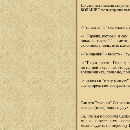
Но стилистическая сторона 
БОЛЬШЕЕ возмущение вызы
->"плакать" и "кланяться в 
-> "Геральт, который и сам
покачал головой." - вместо
склонность польстить клие
->"нищенки" - вместо - "р
->"Ты уж прости, Геральт, 
но на мой вкус - так это да
волшебниках, полагаю, при 
->пропуски "в эту минуту" 
сцена предстает совершенно
Так что "того ли" Сапковск
говорю (пока) лишь о двух 
То, что вы полюбили Сапков
мне и - кажется всем - ост
можно судить по переводу