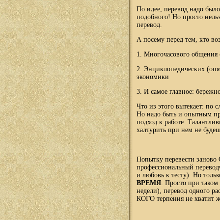
По идее, перевод надо было
подобного! Но просто нельз
перевод.
А посему перед тем, кто во
1. Многочасового общения
2. Энциклопедических (опя
экономики
3. И самое главное: бережн
Что из этого вытекает: по 
Но надо быть и опытным п
подход к работе. Талантли
халтурить при нем не будеш
Попытку перевести заново С
профессиональный переводч
и любовь к тесту). Но тольк
ВРЕМЯ
. Просто при таком
недели), перевод одного р
КОГО терпения не хватит жд