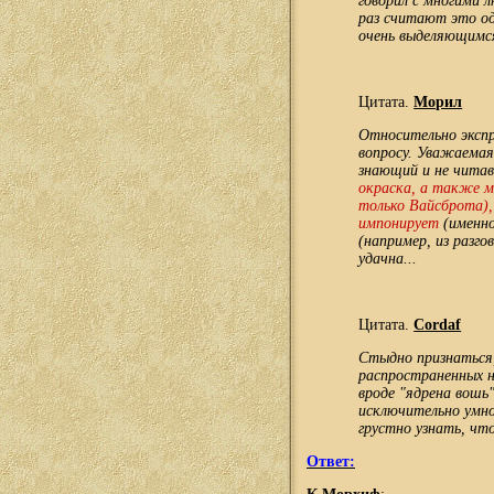
говорил с многими л
раз считают это од
очень выделяющимся
Цитата.
Морил
Относительно экспр
вопросу. Уважаемая 
знающий и не читав
окраска, а также м
только Вайсброта), 
импонирует
(именно
(например, из разго
удачна...
Цитата.
Cordaf
Стыдно признаться,
распространенных н
вроде "ядрена вошь"
исключительно умно
грустно узнать, что
Ответ: