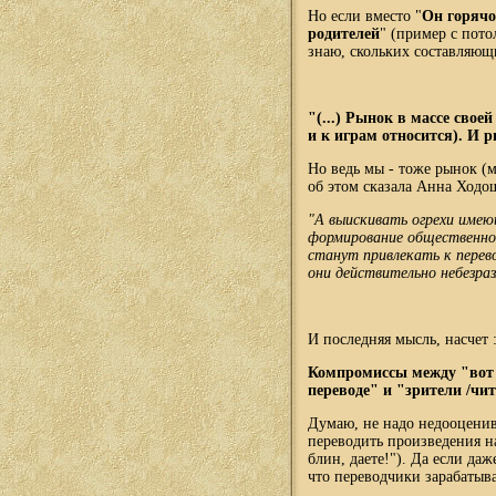
Но если вместо "
Он горячо
родителей
" (пример с потол
знаю, скольких составляющи
"(...) Рынок в массе свое
и к играм относится). И р
Но ведь мы - тоже рынок (м
об этом сказала Анна Ходо
"А выискивать огрехи имею
формирование общественног
станут привлекать к перев
они действительно небезраз
И последняя мысль, насчет 
Компромиссы между "вот к
переводе" и "зрители /чит
Думаю, не надо недооценива
переводить произведения на
блин, даете!"). Да если даж
что переводчики зарабатыв