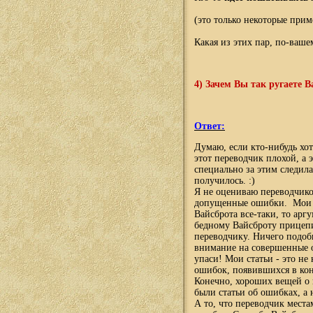
(это только некоторые прим
Какая из этих пар, по-ваше
4)
Зачем Вы так ругаете 
Ответ:
Думаю, если кто-нибудь хот
этот переводчик плохой, а э
специально за этим следила
получилось.
:)
Я
не оцениваю переводчиков
допущенные ошибки. Мои ст
Вайсброта все-таки, то арг
бедному Вайсброту прицепи
переводчику. Ничего подоб
внимание на совершенные о
упаси! Мои статьи - это н
ошибок, появившихся в кон
Конечно, хороших вещей о п
были статьи об ошибках, а 
А то, что переводчик места