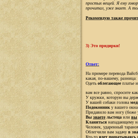
простых вещей. Я ему гово
прочитал, уже знает. А тог
Рекомендую также прочи
3)
Это придирки!
Ответ:
На примере перевода Вайс
какая, по-вашему, разница:
Одеть
облегающее
платье 
вам все равно, спросите к
У кружки, которую вы держ
У вашей собаки голова
мед
Подоконник
у вашего окн
Придавило вам ногу (боже 
Вы
знаете
льстеца
или
вы
Кланяться
нападающему на
Человек, ударенный тарано
Облегчили вам задачу
в зн
Кто-то
идет пошатываясь