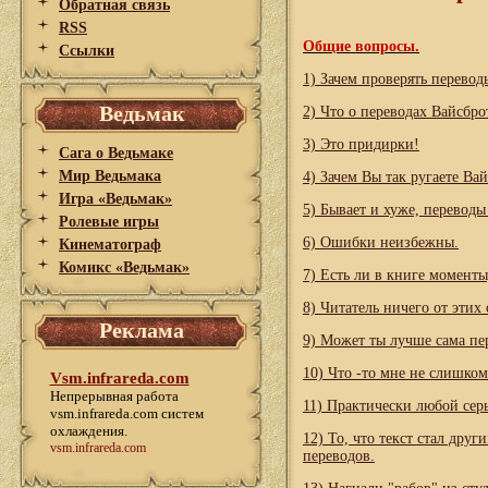
Обратная связь
RSS
Общие вопросы.
Ссылки
1) Зачем проверять перевод
Ведьмак
2) Что о переводах Вайсбро
3) Это придирки!
Сага о Ведьмаке
Мир Ведьмака
4) Зачем Вы так ругаете Ва
Игра «Ведьмак»
5) Бывает и хуже, переводы
Ролевые игры
6) Ошибки неизбежны.
Кинематограф
Комикс «Ведьмак»
7) Есть ли в книге момент
8) Читатель ничего от этих
Реклама
9) Может ты лучше сама пе
10) Что -то мне не слишком
Vsm.infrareda.com
Непрерывная работа
11) Практически любой сер
vsm.infrareda.com
систем
охлаждения.
12) То, что текст стал друг
vsm.infrareda.com
переводов.