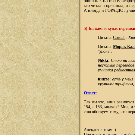
ошибок. Спасибо Вайсброту 
кто читал и оригинал, и п
А иногда и ГОРАЗДО лучш
5)
Бывает и хуже, перевод
Цитата.
Cordaf
:
Хва
Цитата.
Морак Кал
"Дюне".
Nikki
:
Стою на том
несколько переводов
умничка редкостная
никто
:
есть у меня
крупным шрифтом, 
Ответ:
Так мы что, вниз равняться
154, а 153, молчок? Мол, и
способствуем тому, что пере
Анекдот в тему
:)
:
Приходит мужчина в публич