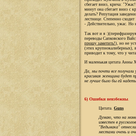
сбегает вниз, крича: "Ужас
минут она сбегает вниз с к
делать? Репутация заведения
лестнице. Степенно сходит 
- Действительно, ужас. Но н
Так вот и я
:)
(перифразируя)
переводы Сапковского Вайсб
прошу заметить!
), но не у
(этих крупнокалиберных), в
приводит к тому, что у чит
И маленькая цитата Анны 
Да, мы почти все получали 
красивая женщина будет пр
не лучше было бы ей надет
6)
Ошибки неизбежны
.
Цитата.
Guns
Думаю, что на моме
известен в русског
"Ведьмака" отнесли
местами очень и оч