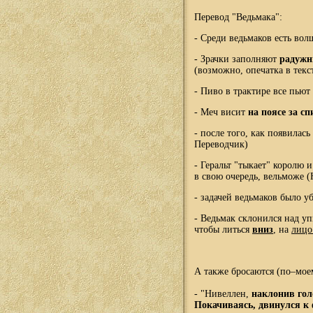
Перевод "Ведьмака":
- Среди ведьмаков есть вол
- Зрачки заполняют
радужн
(возможно, опечатка в текс
- Пиво в трактире все пьют
- Меч висит
на поясе за с
- после того, как появила
Переводчик)
- Геральт "тыкает" королю 
в свою очередь, вельможе 
- задачей ведьмаков было 
- Ведьмак склонился над уп
чтобы литься
вниз
, на
лиц
А также бросаются (по–мое
- "Нивеллен,
наклонив гол
Покачиваясь, двинулся к