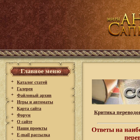
Главное меню
Каталог статей
Галерея
Файловый архив
Игры и автоматы
Карта сайта
Критика переводо
Форум
О сайте
Наши проекты
Ответы на наиб
E-mail рассылка
пере