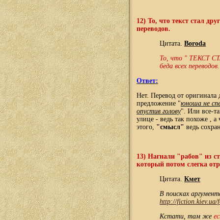
12) То, что текст стал др
переводов.
Цитата.
Boroda
То, что " ТЕКСТ С
беда всех переводов
Ответ:
Нет. Перевод от оригинала
предложение "
юноша не сп
опустив голову
". Или все-т
улице - ведь так похоже , а
этого,
"смысл"
ведь сохран
13) Нагнали "рабов" из с
который потом слегка от
Цитата.
Кмет
В поисках аргумент
http://fiction.kiev.ua
Кстати, там же
е