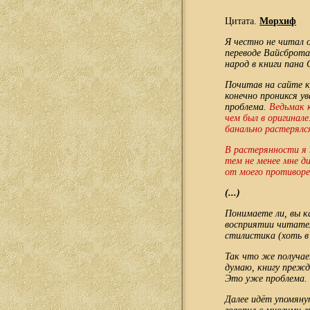
Цитата.
Морхиф
Я честно не читал 
переводе Вайсброта
народ в книги пана 
Почитав на сайте к
конечно проникся у
проблема.
Ведьмак 
чем был в оригинале
банально растерялс
В растерянности я 
тем не менее мне д
от моего противоре
(...)
Понимаете ли, вы ка
восприятии читател
стилистика (хоть в 
Так что же получае
думаю, книгу прежд
Это уже проблема.
Далее идёт упомяну