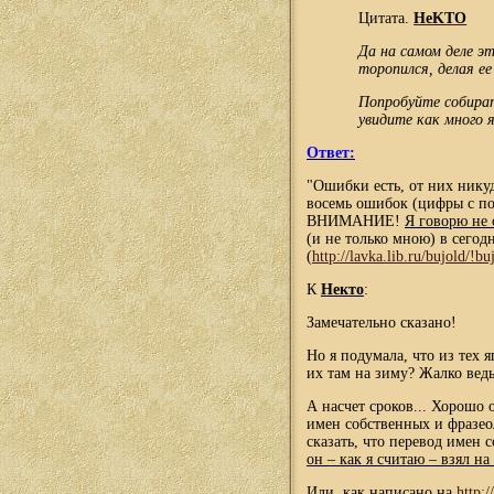
Цитата.
HeKTO
Да на самом деле э
торопился, делая ее
Попробуйте собират
увидите как много я
Ответ:
"Ошибки есть, от них никуд
восемь ошибок (цифры с пот
ВНИМАНИЕ!
Я говорю не 
(и не только мною) в сего
(
http://lavka.lib.ru/bujold/!bu
К
Некто
:
Замечательно сказано!
Но я подумала, что из тех я
их там на зиму? Жалко ведь
А насчет сроков... Хорошо 
имен собственных и фразео
сказать, что перевод имен
он – как я считаю – взял на
Или, как написано на
http:/