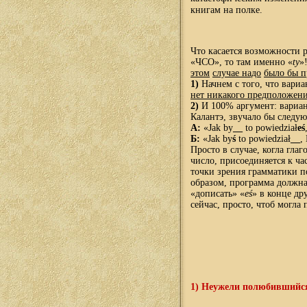
книгам на полке.
Что касается возможности 
«ЧСО», то там именно «
ty
»
этом
случае надо
было бы 
1)
Начнем с того, что вариа
нет никакого предположен
2)
И 100% аргумент: вариан
Калантэ, звучало бы следу
А:
«Jak by
__
to powiedział
eś
Б:
«Jak by
ś
to powiedział
__
,
Просто в случае, когла глаг
число, присоединяется к ч
точки зрения грамматики по
образом, программа должна
«дописать» «
eś
» в конце др
сейчас, просто, чтоб могла
1) Неужели полюбившийся