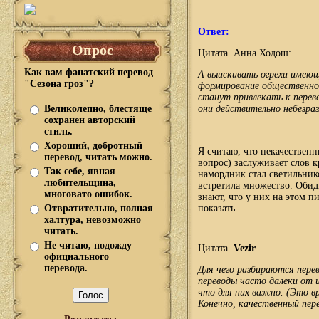
Ответ:
Опрос
Цитата. Анна Ходош:
Как вам фанатский перевод
А выискивать огрехи имеющ
"Сезона гроз"?
формирование общественног
станут привлекать к перев
они действительно небезра
Великолепно, блестяще
сохранен авторский
стиль.
Хороший, добротный
Я считаю, что некачественн
перевод, читать можно.
вопрос) заслуживает слов 
Так себе, явная
намордник стал светильнико
любительщина,
встретила множество. Обидн
многовато ошибок.
знают, что у них на этом п
показать.
Отвратительно, полная
халтура, невозможно
читать.
Не читаю, подожду
Цитата.
Vezir
официального
перевода.
Для чего разбираются перев
переводы часто далеки от 
что для них важно. (Это вр
Конечно, качественный пере