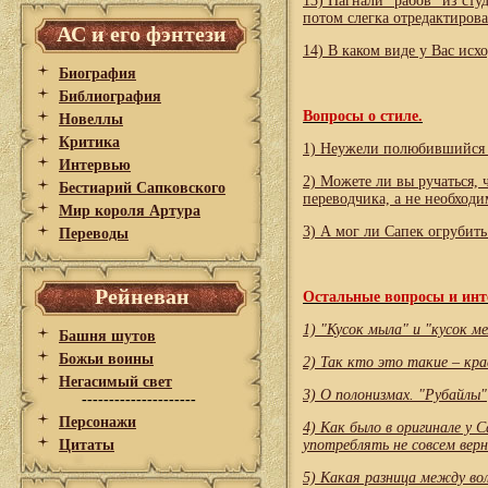
13) Нагнали "рабов" из сту
потом слегка отредактирова
АС и его фэнтези
14)
В каком виде у Вас исх
Биография
Библиография
Вопросы о стиле.
Новеллы
Критика
1) Неужели полюбившийся 
Интервью
2) Можете ли вы ручаться, 
Бестиарий Сапковского
переводчика, а не необходи
Мир короля Артура
3) А мог ли Сапек огрубить 
Переводы
Рейневан
Остальные вопросы и инт
1) "Кусок мыла" и "кусок м
Башня шутов
Божьи воины
2) Так кто это такие – кр
Негасимый свет
3) О полонизмах. "Рубайлы"
---------------------
Персонажи
4) Как было в оригинале у С
Цитаты
употреблять не совсем вер
5) Какая разница между во