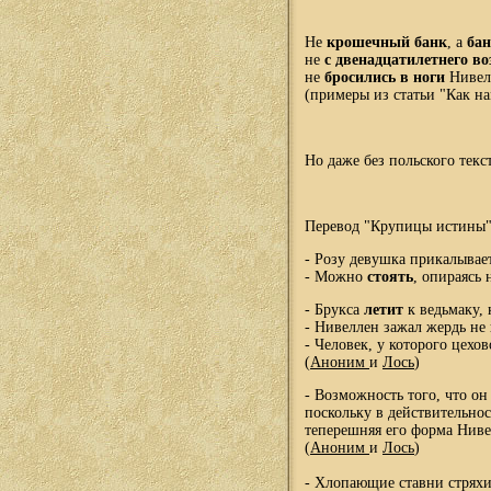
Не
крошечный банк
, а
ба
не
с двенадцатилетнего во
не
бросились в ноги
Нивел
(примеры из статьи "Как н
Но даже без польского текс
Перевод "Крупицы истины"
- Розу девушка прикалывае
- Можно
стоять
, опираясь
- Брукса
летит
к ведьмаку,
- Нивеллен зажал жердь не
- Человек, у которого цехо
(
Аноним
и
Лось
)
- Возможность того, что он
поскольку в действительнос
теперешняя его форма Ниве
(
Аноним
и
Лось
)
- Хлопающие ставни стрях