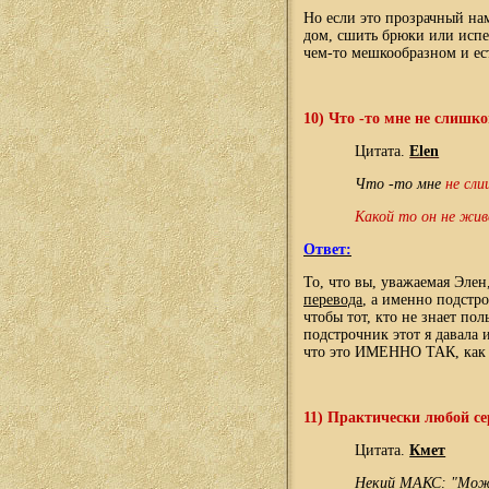
Но если это прозрачный нам
дом, сшить брюки или испеч
чем-то мешкообразном и ес
10)
Что -то мне не слишко
Цитата.
Elen
Что -то мне
не сли
Какой то он не жив
Ответ:
То, что вы, уважаемая Элен
перевода
, а именно подстро
чтобы тот, кто не знает по
подстрочник этот я давала
что это ИМЕННО ТАК, как 
11)
Практически любой се
Цитата.
Кмет
Некий МАКС: "Можно