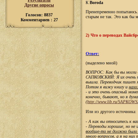
Результаты
К
Boroda
Другие опросы
Пренепременно попытаюсь. Н
Голосов: 8837
старым не так. Это как бы 
Комментариев : 27
2) Что о переводах Вайсб
Ответ:
(выделено мной)
ВОПРОС: Как бы вы могли о
САПКОВСКИЙ: Я их очень т
вышла. Переводчик пишет мн
Потом я вижу книгу и
нахо
- и это очень опасный моме
конечно, бывают, но я дум
(
http://www.lib.ru/SAPKOWSK
Или из другого источника:
- А как вы относитесь к в
- Переводы хорошие, но не 
вообще-то не должно было
много вопросов, а я на них