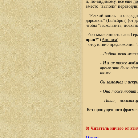
и, по-видимому, все еще
по
вместо "выполз" переводч
- "Резкий вопль - и очеред
дорожки." (Вайсброт) (от д
чтобы "заскользить, поехать
- бессмысленность слов Гера
прав
?" (
Аноним
)
- отсутствие предложения "
- Любят меня живот
- И я их тоже любл
время это было еди
тоже...
Он замолчал и искр
- Она тоже любит 
- Птиц, - оскалил зу
Без пропущенного фрагмент
8) Читатель ничего от эти
Ответ: