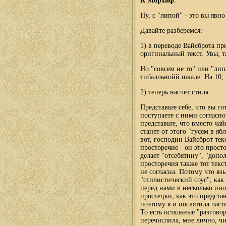
К Морхиф
:
Ну, с "липой" - это вы явно
Давайте разберемся:
1) в переводе Вайсброта пр
оригинальный текст. Увы, 
Но "совсем не то" или "липа
тибалльнойй шкале. На 10, 
2) теперь насчет стиля.
Представьте себе, что вы г
поступаете с ними согласно 
представьте, что вместо ч
станет от этого "гусем в я
вот, господин Вайсброт тек
просторечие - он это прост
делает "отсебятину", "допо
просторечия также тот тек
не согласна. Потому что яз
"стилистический соус", как 
перед нами в несколько ино
простецки, как это предста
поэтому я и посвятила час
То есть остальные "разгово
перечислила, мне лично, чи