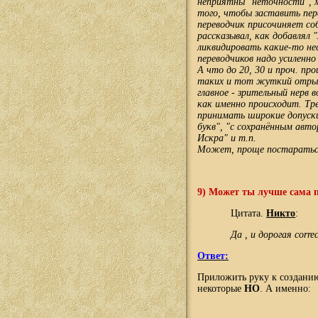
неприятны "неточности", м
того, чтобы заставить пер
переводчик присочиняет со
рассказывал, как добавлял 
ликвидировать какие-то н
переводчиков надо усиленно
А что до 20, 30 и проч. пр
таких и тот жуткий отрыв
главное - зрительный нерв
как именно происходит. Тр
принимать широкие допуски
букв", "с сохранённым авт
Искра" и т.п.
Может, проще постаратьс
9) М
ожет ты лучше сама 
Цитата.
Никто
:
Да , и дорогая correc
Ответ:
Приложить руку к созданию 
некоторые
НО
. А именно: