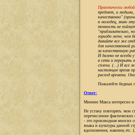
Практически любой 
предмет, и людьми,
качественно" (прич
я молодец, знаю эт
тонкость не поймут
"приблизительно, н
гораздо легче, чем
давайте все же отд
для качественной р
за качественную ра
И далеко не всегда
в сети и перерыть 
сплеча. (...) И все
настоящее время пр
расход времени. Оно
Пожалейте бедных п
Ответ:
Мнение Макса интересно и
Не устану повторять: мои с
перечисление фактических 
- это производная многих 
языка и культуры данной с
вдохновения, наконец etc. 