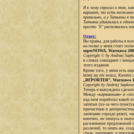
Я к чему спросил о том, ка
вариант, то есть несколько
правильно, а у Татьяны в т
Татьяна удивлялась в одно
просто "b" распозналось как
Ответ:
Вы правы, для работы я ис
на полке у меня стоит полн
superNOWA, Warszawa 200
Copyright © by Andrzej Sapk
в словах совпадают с конца
этого издания.
Кроме того, у меня есть е
której się nie wraca, Kwestia
„REPORTER”, Warszawa 1
Copyright by Andrzej Sapkows
Теперь я вынуждена сделат
Между «карманным» и «полн
над ним поработал какой-т
запятых (из-за чего пункту
причастные и деепричастные
запятыми гораздо реже), час
конечно, не пишусь в знат
расчленение предложений н
различий, то опять же, соз
стиль: например, в предло