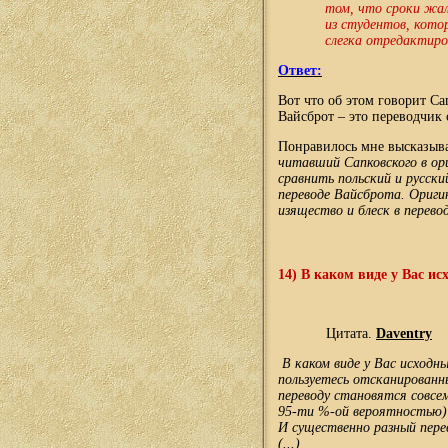
том, что сроки жали
из студентов, кото
слегка отредактир
Ответ:
Вот что об этом говорит С
Вайсброт – это переводчик с
Понравилось мне высказыв
читавший Сапковского в ор
сравнить польский и русск
переводе Вайсброта. Оригин
изящество и блеск в перев
14)
В каком виде у Вас и
Цитата.
Daventry
В каком виде у Вас исход
пользуетесь отсканированн
переводу становятся совсе
95-ти %-ой вероятностью) 
И существенно разный пере
(...)