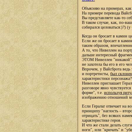
Объясняю на примерах, ка
На примере перевода Вайс
Вы представляете как-то себ
В таком случае, как, по-ва
собирался целоваться
:)
?) (у
Когда он бросает в камин ц
Если же он бросает в ками
таким образом, впечатлени
А то, что Нивеллен на порт
дальше интересный фрагмент
ЭТОМ Нивеллен "никакой", 
не захотела бы его в его че
Впрочем, у Вайсброта ведь
и портретисты,
был склонен
характеристики персонажа?
Нивеллен приглашает Гераль
разговоре явно чувствуется
форме", т.е.
используя риту
изображению отношений ме
Если Геральт отвечает на в
принципу "наглость – второ
отрицать", без всяких наме
характеристике героя.
И что же стали делать слуг
ноги", или "кричать" и "уб