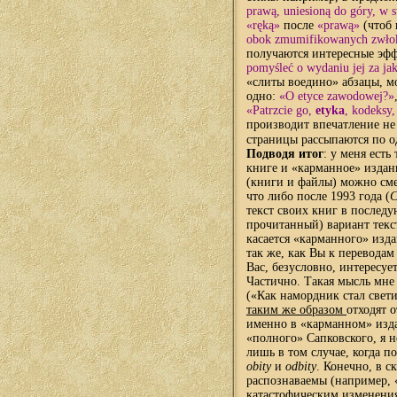
prawą, uniesioną do góry, w 
«ręką»
после
«prawą»
(чтоб
obok zmumifikowanych zwłok 
получаются интересные эф
pomyśleć o wydaniu jej za ja
«слиты воедино» абзацы, м
одно:
«O etyce zawodowej?»
«Patrzcie go,
etyka
, kodeksy
производит впечатление не 
страницы рассыпаются по 
Подводя итог
: у меня ест
книге и «карманное» издан
(книги и файлы) можно сме
что либо после 1993 года (
C
текст своих книг в послед
прочитанный) вариант текст
касается «карманного» изд
так же, как Вы к перевода
Вас, безусловно, интересует
Частично. Такая мысль мне 
(«Как намордник стал свет
таким же образом
отходят о
именно в «карманном» изда
«полного» Сапковского, я 
лишь в том случае, когда 
obity
и
odbity
. Конечно, в 
распознаваемы (например, 
катастофическим изменениям