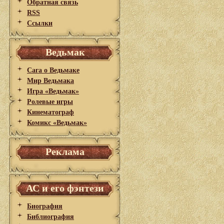
Обратная связь
RSS
Ссылки
Ведьмак
Сага о Ведьмаке
Мир Ведьмака
Игра «Ведьмак»
Ролевые игры
Кинематограф
Комикс «Ведьмак»
Реклама
АС и его фэнтези
Биография
Библиография