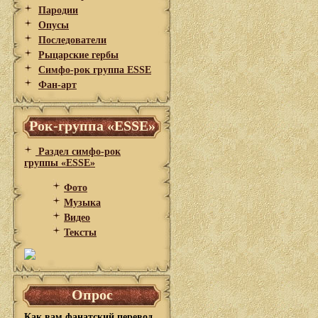
Пародии
Опусы
Последователи
Рыцарские гербы
Симфо-рок группа ESSE
Фан-арт
Рок-группа «ESSE»
Раздел симфо-рок
группы «ESSE»
Фото
Музыка
Видео
Тексты
Опрос
Как вам фанатский перевод