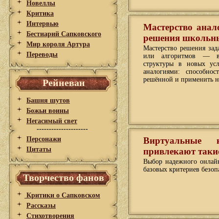
Новеллы
Критика
Интервью
Мастерство анал
Бестиарий Сапковского
решения школьны
Мир короля Артура
Мастерство решения зад
Переводы
или алгоритмов — ва
структуры в новых усл
аналогиями: способно
решённой и применить н
Рейневан
Башня шутов
Божьи воины
Негасимый свет
---------------------
Персонажи
Виртуальные
Цитаты
привлекают таки
Выбор надежного онлайн
базовых критериев безоп
Творчество фанов
Критики о Сапковском
Рассказы
Стихотворения