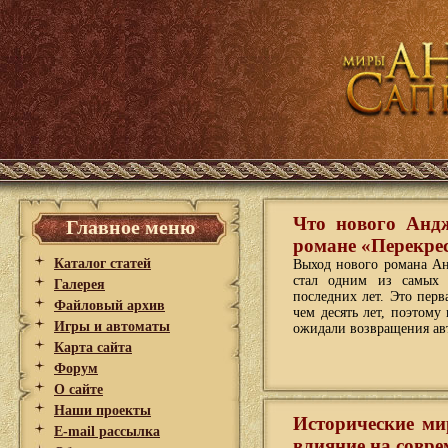
Что нового Анд
Главное меню
романе «Перекре
Каталог статей
Выход нового романа Ан
стал одним из самых 
Галерея
последних лет. Это перв
Файловый архив
чем десять лет, поэтом
Игры и автоматы
ожидали возвращения авт
Карта сайта
Форум
О сайте
Наши проекты
Исторические м
E-mail рассылка
влияние на совр