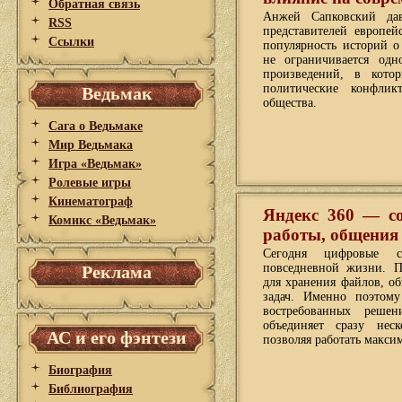
Обратная связь
Анжей Сапковский да
RSS
представителей европе
Ссылки
популярность историй о 
не ограничивается одн
произведений, в котор
политические конфли
Ведьмак
общества.
Сага о Ведьмаке
Мир Ведьмака
Игра «Ведьмак»
Ролевые игры
Кинематограф
Яндекс 360 — со
Комикс «Ведьмак»
работы, общения
Сегодня цифровые с
повседневной жизни. П
Реклама
для хранения файлов, о
задач. Именно поэтом
востребованных реше
объединяет сразу нес
АС и его фэнтези
позволяя работать макси
Биография
Библиография