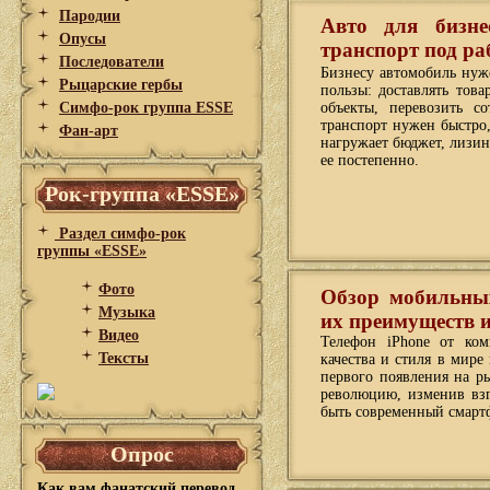
Пародии
Авто для бизне
Опусы
транспорт под ра
Последователи
Бизнесу автомобиль нуже
Рыцарские гербы
пользы: доставлять това
Симфо-рок группа ESSE
объекты, перевозить с
транспорт нужен быстро
Фан-арт
нагружает бюджет, лизин
ее постепенно.
Рок-группа «ESSE»
Раздел симфо-рок
группы «ESSE»
Фото
Обзор мобильных
Музыка
их преимуществ и
Видео
Телефон iPhone от ко
Тексты
качества и стиля в мире
первого появления на р
революцию, изменив взг
быть современный смарт
Опрос
Как вам фанатский перевод