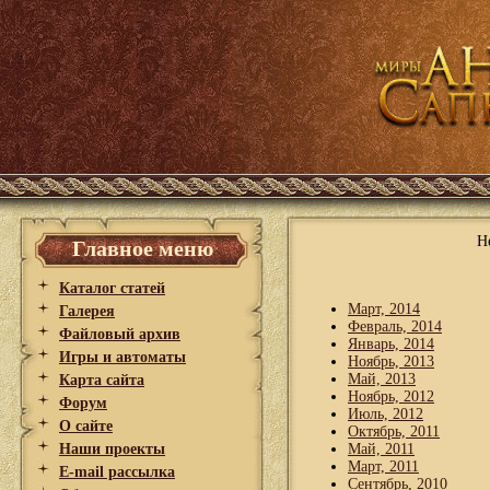
Н
Главное меню
Каталог статей
Март, 2014
Галерея
Февраль, 2014
Файловый архив
Январь, 2014
Игры и автоматы
Ноябрь, 2013
Май, 2013
Карта сайта
Ноябрь, 2012
Форум
Июль, 2012
О сайте
Октябрь, 2011
Наши проекты
Май, 2011
Март, 2011
E-mail рассылка
Сентябрь, 2010