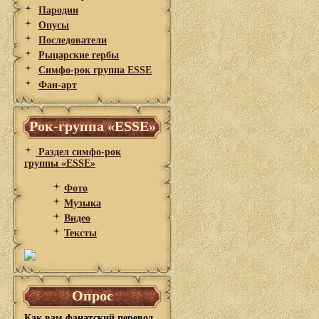
Пародии
Опусы
Последователи
Рыцарские гербы
Симфо-рок группа ESSE
Фан-арт
Рок-группа «ESSE»
Раздел симфо-рок
группы «ESSE»
Фото
Музыка
Видео
Тексты
Опрос
Как вам фанатский перевод