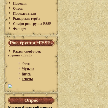
Пародии
Опусы
Последователи
Рыцарские гербы
Симфо-рок группа ESSE
Фан-арт
Рок-группа «ESSE»
Раздел симфо-рок
группы «ESSE»
Фото
Музыка
Видео
Тексты
Опрос
Как вам фанатский перевод