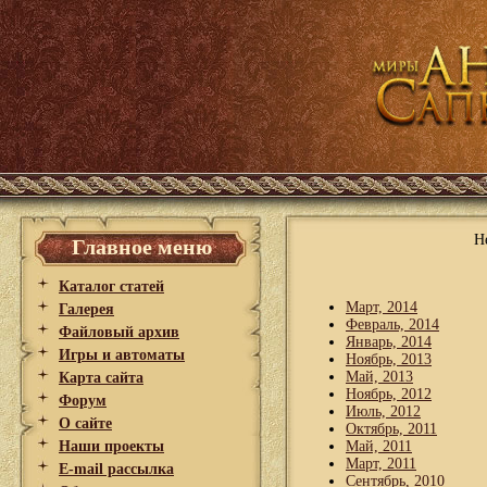
Н
Главное меню
Каталог статей
Март, 2014
Галерея
Февраль, 2014
Файловый архив
Январь, 2014
Игры и автоматы
Ноябрь, 2013
Май, 2013
Карта сайта
Ноябрь, 2012
Форум
Июль, 2012
О сайте
Октябрь, 2011
Наши проекты
Май, 2011
Март, 2011
E-mail рассылка
Сентябрь, 2010