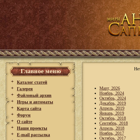
Не
Главное меню
Каталог статей
Март, 2026
Галерея
Ноябрь, 2024
Файловый архив
Октябрь, 2024
Игры и автоматы
Декабрь, 2019
Апрель, 2019
Карта сайта
Январь, 2019
Форум
Октябрь, 2018
О сайте
Сентябрь, 2018
Наши проекты
Апрель, 2018
Ноябрь, 2017
E-mail рассылка
Октябрь, 2017