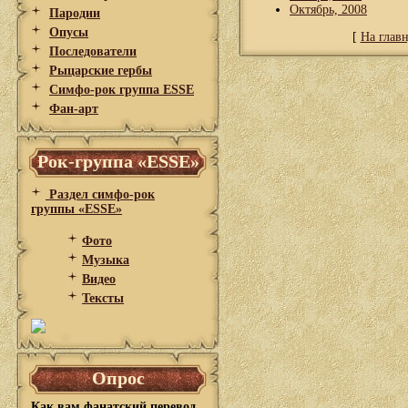
Октябрь, 2008
Пародии
Опусы
[
На глав
Последователи
Рыцарские гербы
Симфо-рок группа ESSE
Фан-арт
Рок-группа «ESSE»
Раздел симфо-рок
группы «ESSE»
Фото
Музыка
Видео
Тексты
Опрос
Как вам фанатский перевод