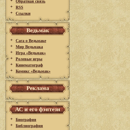
Обратная связь
RSS
Ссылки
Ведьмак
Сага о Ведьмаке
Мир Ведьмака
Игра «Ведьмак»
Ролевые игры
Кинематограф
Комикс «Ведьмак»
Реклама
АС и его фэнтези
Биография
Библиография