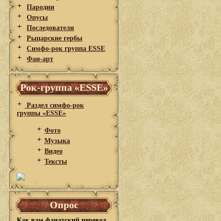
Пародии
Опусы
Последователи
Рыцарские гербы
Симфо-рок группа ESSE
Фан-арт
Рок-группа «ESSE»
Раздел симфо-рок
группы «ESSE»
Фото
Музыка
Видео
Тексты
Опрос
Как вам фанатский перевод