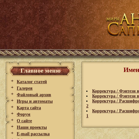
Имен
Главное меню
Каталог статей
Галерея
Корректура / Фэнтези в
Файловый архив
Корректура / Фэнтези 
Корректура / Расшифро
Игры и автоматы
2
Карта сайта
Корректура / Расшифро
Форум
1
О сайте
Наши проекты
E-mail рассылка