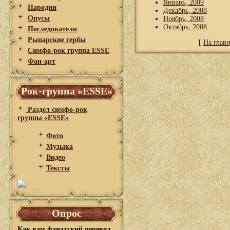
Январь, 2009
Пародии
Декабрь, 2008
Опусы
Ноябрь, 2008
Октябрь, 2008
Последователи
Рыцарские гербы
[
На глав
Симфо-рок группа ESSE
Фан-арт
Рок-группа «ESSE»
Раздел симфо-рок
группы «ESSE»
Фото
Музыка
Видео
Тексты
Опрос
Как вам фанатский перевод