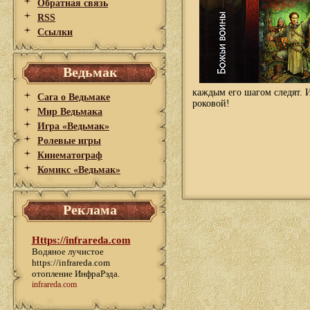
Обратная связь
RSS
Ссылки
Ведьмак
каждым его шагом следят. И
Сага о Ведьмаке
роковой!
Мир Ведьмака
Игра «Ведьмак»
Ролевые игры
Кинематограф
Комикс «Ведьмак»
Реклама
Https://infrareda.com
Водяное лучистое
https://infrareda.com
отопление ИнфраРэда.
infrareda.com