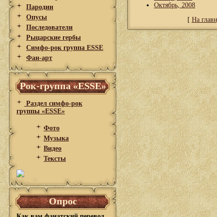
Октябрь, 2008
Пародии
Опусы
[
На глав
Последователи
Рыцарские гербы
Симфо-рок группа ESSE
Фан-арт
Рок-группа «ESSE»
Раздел симфо-рок
группы «ESSE»
Фото
Музыка
Видео
Тексты
Опрос
Как вам фанатский перевод