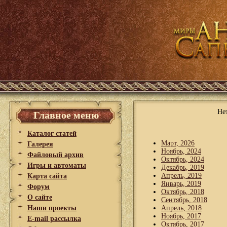
Не
Главное меню
Каталог статей
Март, 2026
Галерея
Ноябрь, 2024
Файловый архив
Октябрь, 2024
Игры и автоматы
Декабрь, 2019
Апрель, 2019
Карта сайта
Январь, 2019
Форум
Октябрь, 2018
О сайте
Сентябрь, 2018
Наши проекты
Апрель, 2018
Ноябрь, 2017
E-mail рассылка
Октябрь, 2017