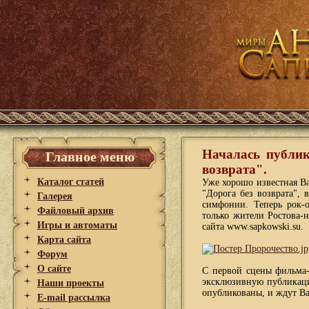
Началась публи
Главное меню
возврата".
Каталог статей
Уже хорошо известная В
"Дорога без возврата",
Галерея
симфонии. Теперь рок-
Файловый архив
только жители Ростова-
Игры и автоматы
сайта www.sapkowski.su.
Карта сайта
Форум
О сайте
С первой сцены фильма-
эксклюзивную публикац
Наши проекты
опубликованы, и ждут В
E-mail рассылка