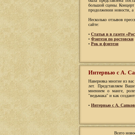
была представлена пост
большой сцены. Концерт 
продолжении новости, а
Несколько отзывов прес
сайте:
•
Статья в в газете «Р
•
Фэнтези по ростовски
•
Рок и фэнтези
Интервью с А. С
Наверняка многие из вас
лет. Представляем Ваш
мнением о манге, роле
"ведьмака" и как создаю
•
Интервью с А. Сапко
Всего ново