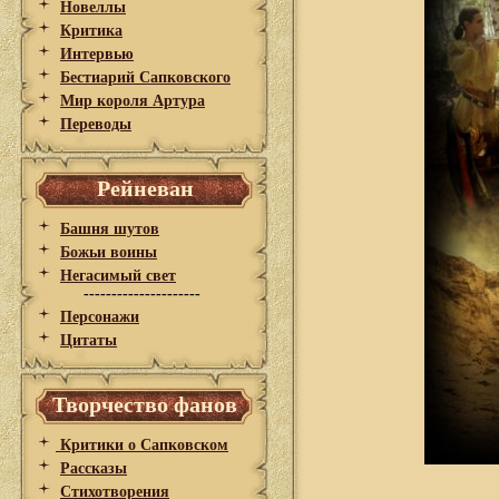
Новеллы
Критика
Интервью
Бестиарий Сапковского
Мир короля Артура
Переводы
Рейневан
Башня шутов
Божьи воины
Негасимый свет
---------------------
Персонажи
Цитаты
Творчество фанов
Критики о Сапковском
Рассказы
Стихотворения