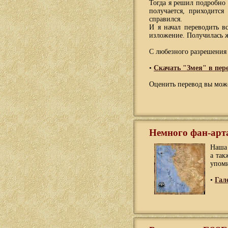
Тогда я решил подробно
получается, приходитс
справился.
И я начал переводить в
изложение. Получилась ж
С любезного разрешения 
•
Скачать "Змея" в пере
Оценить перевод вы мож
Немного фан-арт
Наша 
а так
упоми
•
Гал