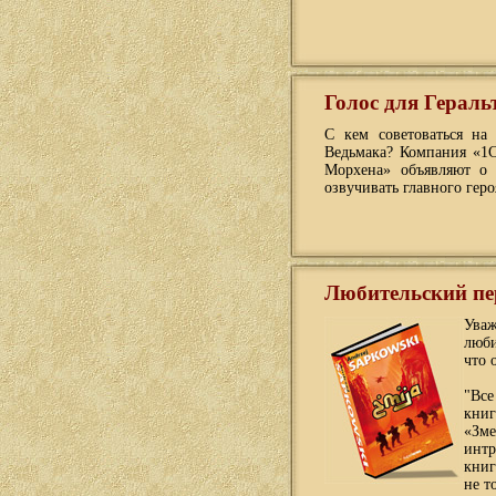
Голос для Гераль
С кем советоваться на
Ведьмака? Компания «1С
Морхена» объявляют о 
озвучивать главного гер
Любительский пе
Ува
люби
что 
"Все
кни
«Зм
интр
книг
не т