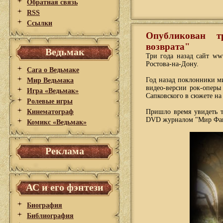
Обратная связь
RSS
Ссылки
Опубликован т
возврата"
Ведьмак
Три года назад сайт ww
Ростова-на-Дону.
Сага о Ведьмаке
Год назад поклонники м
Мир Ведьмака
видео-версии рок-оперы
Игра «Ведьмак»
Сапковского в сюжете на
Ролевые игры
Кинематограф
Пришло время увидеть т
DVD журналом "Мир Фант
Комикс «Ведьмак»
Реклама
АС и его фэнтези
Биография
Библиография