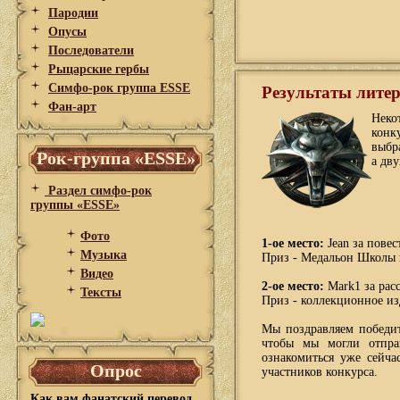
Пародии
Опусы
Последователи
Рыцарские гербы
Симфо-рок группа ESSE
Результаты лите
Фан-арт
Неко
конк
выбр
Рок-группа «ESSE»
а дв
Раздел симфо-рок
группы «ESSE»
Фото
1-ое место:
Jean за повес
Музыка
Приз - Медальон Школы 
Видео
2-ое место:
Mark1 за расс
Тексты
Приз - коллекционное из
Мы поздравляем победи
чтобы мы могли отпра
ознакомиться уже сейч
Опрос
участников конкурса.
Как вам фанатский перевод