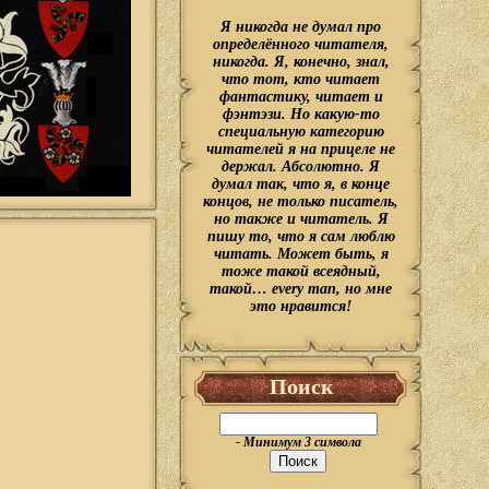
Я никогда не думал про
определённого читателя,
никогда. Я, конечно, знал,
что тот, кто читает
фантастику, читает и
фэнтэзи. Но какую-то
специальную категорию
читателей я на прицеле не
держал. Абсолютно. Я
думал так, что я, в конце
концов, не только писатель,
но также и читатель. Я
пишу то, что я сам люблю
читать. Может быть, я
тоже такой всеядный,
такой… every man, но мне
это нравится!
Поиск
- Минимум 3 символа