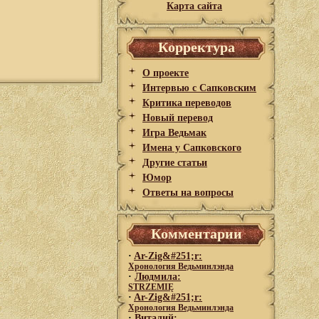
Карта сайта
Корректура
О проекте
Интервью с Сапковским
Критика переводов
Новый перевод
Игра Ведьмак
Имена у Сапковского
Другие статьи
Юмор
Ответы на вопросы
Комментарии
·
Ar-Zig&#251;r:
Хронология Ведьминлэнда
·
Людмила:
STRZEMIĘ
·
Ar-Zig&#251;r:
Хронология Ведьминлэнда
·
Виталий: