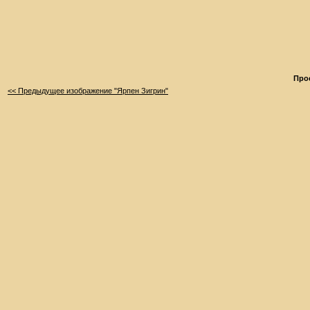
Про
<< Предыдущее изображение "Ярпен Зигрин"