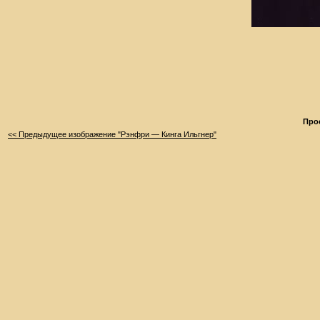
Про
<< Предыдущее изображение "Рэнфри — Кинга Ильгнер"