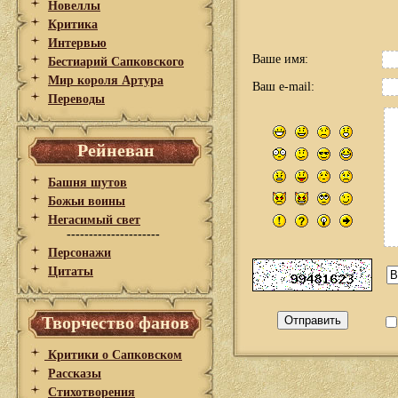
Новеллы
Критика
Интервью
Ваше имя:
Бестиарий Сапковского
Мир короля Артура
Ваш e-mail:
Переводы
Рейневан
Башня шутов
Божьи воины
Негасимый свет
---------------------
Персонажи
Цитаты
Творчество фанов
Критики о Сапковском
Рассказы
Стихотворения