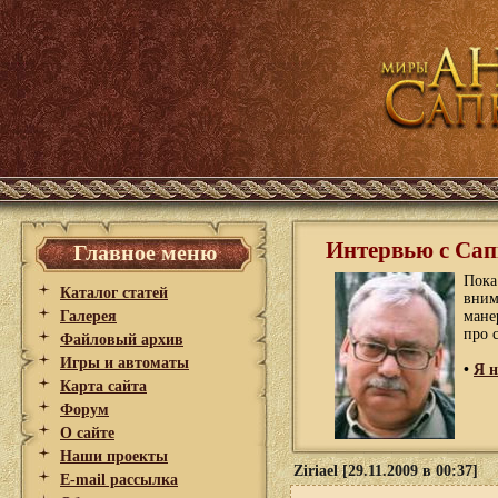
Интервью с Сап
Главное меню
Пока
Каталог статей
вним
Галерея
мане
про с
Файловый архив
Игры и автоматы
•
Я н
Карта сайта
Форум
О сайте
Наши проекты
Ziriael [29.11.2009 в 00:37]
E-mail рассылка