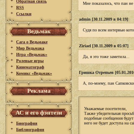
Обратная связь
Мне показалось, что пан не 
RSS
Ссылки
admin [30.11.2009 в 04:19]
Ведьмак
Судя по всем интервью кото
Сага о Ведьмаке
Ziriael [30.11.2009 в 05:07]
Мир Ведьмака
Игра «Ведьмак»
Да, я это тоже заметила...
Ролевые игры
Кинематограф
Гришка Отрепьев [05.01.2010
Комикс «Ведьмак»
А, по-моему, пан Сапковски
Реклама
Уважаемые посетители,
АС и его фэнтези
Также убедительная просьб
подобные сообщения будут 
него не будет доступа на са
Биография
Библиография