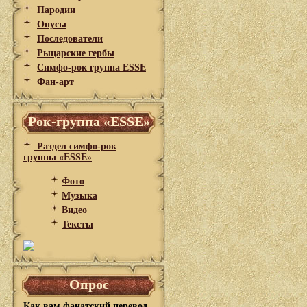
Пародии
Опусы
Последователи
Рыцарские гербы
Симфо-рок группа ESSE
Фан-арт
Рок-группа «ESSE»
Раздел симфо-рок
группы «ESSE»
Фото
Музыка
Видео
Тексты
Опрос
Как вам фанатский перевод