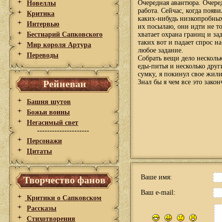
Очередная авантюра. Очеред
Новеллы
работа. Сейчас, когда появ
Критика
каких-нибудь низкопробных 
Интервью
их посылаю, они идти не то
Бестиарий Сапковского
хватает охрана границ и за
таких вот и падает спрос н
Мир короля Артура
любое задание.
Переводы
Собрать вещи дело несколь
еды-питья и несколько дру
сумку, я покинул свое жили
Рейневан
Знал бы я чем все это зако
Башня шутов
Божьи воины
Негасимый свет
---------------------
Персонажи
Цитаты
Ваше имя:
Творчество фанов
Ваш e-mail:
Критики о Сапковском
Рассказы
Стихотворения