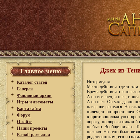
Джек-из-Тени
Главное меню
Интермедия.
Каталог статей
Место действия: где-то там.
Галерея
Время действия: несколько 
Файловый архив
А он все шел, и шел, и шел
А он шел. Он уже давно пот
Игры и автоматы
наверное рехнулся. Но так к
Карта сайта
ничем, то он просто шел. О
Форум
в противоположную сторону
О сайте
дорогу, но дороги никакой 
не было. Вообще ничего. Тол
Наши проекты
не знал. Но тени были везд
E-mail рассылка
родственником, его и спаса