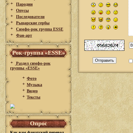
Пародии
Опусы
Последователи
Рыцарские гербы
Симфо-рок группа ESSE
Фан-арт
Рок-группа «ESSE»
Раздел симфо-рок
группы «ESSE»
Фото
Музыка
Видео
Тексты
Опрос
Как вам фанатский перевод