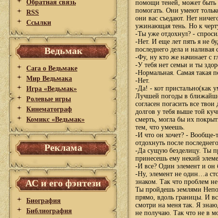
Обратная связь
помощи теней, может быть 
помогать. Они умеют только
RSS
они вас съедают. Нет ничег
Ссылки
ужинающая тень. Но к черту
-Ты уже отдохнул? - спроси
-Нет. И еще лет пять я не 
Ведьмак
последнего дела и наливая с
-Фу, ну кто же начинает с г
-У тебя нет семьи и ты здор
Сага о Ведьмаке
-Нормальная. Самая такая п
Мир Ведьмака
-Нет.
-Да! - кот пристально(как 
Игра «Ведьмак»
Лучшей погоды в ближайшее
Ролевые игры
согласен погасить все твои 
Кинематограф
долгов у тебя выше той куч
Комикс «Ведьмак»
смерть, могла бы их покрыт
тем, что умеешь.
-И что он хочет? - Вообще-т
отдохнуть после последнего
Реклама
-Да сущую безделицу. Ты п
принесешь ему некий элеме
-И все? Один элемент и он 
-Ну, элемент не один…а сто
АС и его фэнтези
знаком. Так что проблем не 
Ты пройдешь землями Непоз
прямо, вдоль границы. И вс
Биография
смотри на меня так. Я знаю
Библиография
не получаю. Так что не в м