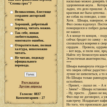
насколько можно доверять 
"Сезона гроз"?
здоровенная акула… Которая
ладно, это дело прошлое. 
Великолепно, блестяще
красивая же была цепочка… 
сохранен авторский
же собак на поводке, а они
стиль.
Хотя… Шныра, наверное, о
Хороший, добротный
Фил снова вздохнул. Посто
перевод, читать можно.
поморщился и побрел дальш
не нашел.
Так себе, явная
А в конце-то концов, - под
любительщина,
сейчас бродит по замку – в
многовато ошибок.
спохватился вовремя и све
Отвратительно, полная
сердцем… Провела, одурачи
халтура, невозможно
– вот ведь, и пили они, вро
читать.
Найти эту безмозглую коке
Не читаю, подожду
Эгоистичная авантюристка
официального
***
перевода.
Шныра вынырнула откуда-т
что зверек сейчас радостно
лучше не шевелиться, а то 
Но Шныра только равнодуш
остолбенел.
Результаты
- Привет, - сказал он. – А 
Другие опросы
- Зачем? – Шныра остановил
- Ну, просто… Давно не в
Голосов: 8837
Фил еще не договорил, а уж
Комментариев : 27
навстречу. Исцарапает на
Но того, что произошло да