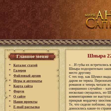
Шныра 22
Главное меню
«…И губы их встретились 
Каталог статей
Шныра подозрительно зашм
Галерея
место другому.
Файловый архив
С тех пор, как Шумил выд
даром не теряла. Перелопа
Игры и автоматы
романов и теперь читали в
Карта сайта
совершенно случайно – нат
Форум
несколько смущались, но Ш
О сайте
комментариями не выступал
прикрыв мордочку хвостиком
Наши проекты
Те, что сидели поближе, пр
E-mail рассылка
доносились какие-то стран