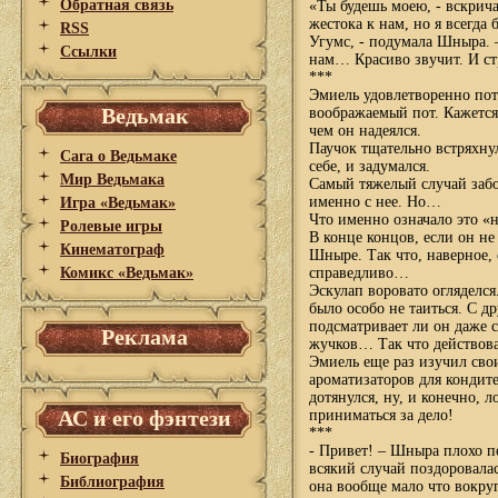
Обратная связь
«Ты будешь моею, - вскричал
жестока к нам, но я всегда
RSS
Угумс, - подумала Шныра. 
Ссылки
нам… Красиво звучит. И 
***
Эмиель удовлетворенно пот
Ведьмак
воображаемый пот. Кажется
чем он надеялся.
Паучок тщательно встряхнул
Сага о Ведьмаке
себе, и задумался.
Мир Ведьмака
Самый тяжелый случай забол
именно с нее. Но…
Игра «Ведьмак»
Что именно означало это «н
Ролевые игры
В конце концов, если он не
Кинематограф
Шныре. Так что, наверное, с
Комикс «Ведьмак»
справедливо…
Эскулап воровато огляделся
было особо не таиться. С др
подсматривает ли он даже 
Реклама
жучков… Так что действова
Эмиель еще раз изучил сво
ароматизаторов для кондит
дотянулся, ну, и конечно, 
АС и его фэнтези
приниматься за дело!
***
- Привет! – Шныра плохо п
Биография
всякий случай поздоровала
Библиография
она вообще мало что вокруг