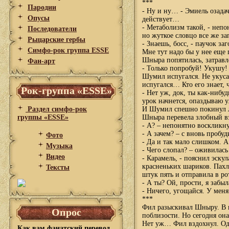
***
Пародии
- Ну и ну… - Эмиель озадач
Опусы
действует…
- Метаболизм такой, - неп
Последователи
но жуткое словцо все же з
Рыцарские гербы
- Знаешь, босс, - паучок 
Симфо-рок группа ESSE
Мне тут надо бы у нее еще 
Шныра попятилась, затравл
Фан-арт
- Только попробуй! Укушу!
Шумил испугался. Не укус
испугался… Кто его знает,
Рок-группа «ESSE»
- Нет уж, док, ты как-ниб
урок начнется, опаздываю
Раздел симфо-рок
И Шумил спешно покинул 
группы «ESSE»
Шныра перевела злобный вз
- А? – непонятно воскликну
- А зачем? – с вновь проб
Фото
- Да и так мало слишком. 
Музыка
- Чего слопал? – оживилас
Видео
- Карамель, - пояснил эск
красненьких шариков. Пахл
Тексты
штук пять и отправила в ро
- А ты? Ой, прости, я забыл
- Ничего, угощайся. У мен
***
Фил разыскивал Шныру. В п
Опрос
поблизости. Но сегодня она
Нет уж… Фил вздохнул. Одн
Как вам фанатский перевод