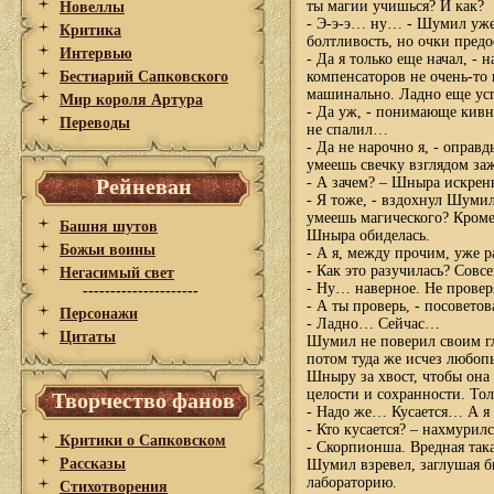
ты магии учишься? И как?
Новеллы
- Э-э-э… ну… - Шумил уже 
Критика
болтливость, но очки предо
Интервью
- Да я только еще начал, - 
Бестиарий Сапковского
компенсаторов не очень-то
машинально. Ладно еще усп
Мир короля Артура
- Да уж, - понимающе кивну
Переводы
не спалил…
- Да не нарочно я, - оправ
умеешь свечку взглядом за
Рейневан
- А зачем? – Шныра искрен
- Я тоже, - вздохнул Шуми
умеешь магического? Кроме
Башня шутов
Шныра обиделась.
Божьи воины
- А я, между прочим, уже ра
- Как это разучилась? Совс
Негасимый свет
- Ну… наверное. Не провер
---------------------
- А ты проверь, - посовет
Персонажи
- Ладно… Сейчас…
Цитаты
Шумил не поверил своим гл
потом туда же исчез любоп
Шныру за хвост, чтобы она 
целости и сохранности. Тол
Творчество фанов
- Надо же… Кусается… А я 
- Кто кусается? – нахмурил
Критики о Сапковском
- Скорпионша. Вредная така
Рассказы
Шумил взревел, заглушая б
лабораторию.
Стихотворения