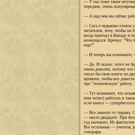
— У нас тоже такие штучки 
передачи, очень популярные
— А над чем вы сейчас рабо
— Сага о ведьмаке отняла у
читателем, хочу, чтобы он 
когда приехал в Канаду и н
возмущался. Кричал: "Что Ж
еще?"
— И теперь вы понимаете, ч
— Да. И сказал: этого не б
очень доволен, потому что б
писал бы свои книги по два
времени, чтобы все довести
про "техническую" работу.
— Тут возникает, что назыв
time writer) работать в та
если книга — супербестсел
— Все зависит от тиража. 
— около двадцати. При бо
год маловато. Из фантастов
Все остальные — учителя, 
гонорары.