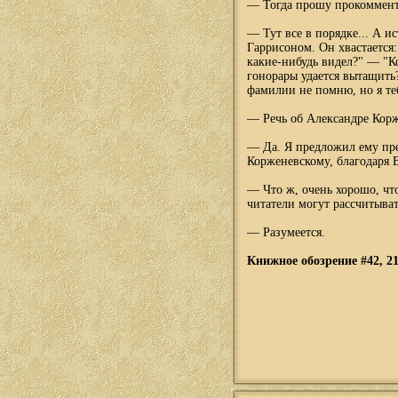
— Тогда прошу прокомменти
— Тут все в порядке... А ис
Гаррисоном. Он хвастается
какие-нибудь видел?" — "К
гонорары удается вытащить
фамилии не помню, но я те
— Речь об Александре Кор
— Да. Я предложил ему пред
Корженевскому, благодаря В
— Что ж, очень хорошо, чт
читатели могут рассчитыва
— Разумеется.
Книжное обозрение #42, 21