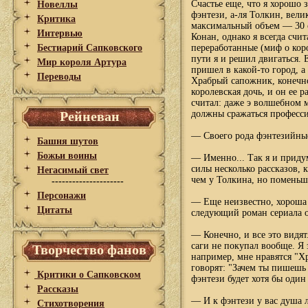
Счастье еще, что я хорошо 
Новеллы
фэнтези, а-ля Толкин, велик
Критика
максимальный объем — 30 с
Интервью
Конан, однако я всегда счи
Бестиарий Сапковского
переработанные (миф о кор
пути я и решил двигаться. 
Мир короля Артура
пришел в какой-то город, а
Переводы
Храбрый сапожник, конечно,
королевская дочь, и он ее р
считал: даже э волшебном 
Рейневан
должны сражаться професси
— Своего рода фэнтезийны
Башня шутов
Божьи воины
— Именно... Так я и придум
силы несколько рассказов, 
Негасимый свет
чем у Толкина, но поменьш
---------------------
Персонажи
— Еще неизвестно, хороша 
Цитаты
следующий роман сериала о
— Конечно, и все это видят
саги не покупал вообще. Я з
Творчество фанов
например, мне нравятся "Х
говорят: "Зачем ты пишешь
Критики о Сапковском
фэнтези будет хотя бы один 
Рассказы
— И к фэнтези у вас душа л
Стихотворения