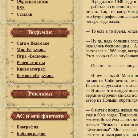
Обратная связь
— Я родился в 1948 году в 
— работал во внешнеторгов
RSS
писать. Так что, когда моя 
Ссылки
что буду профессиональным 
четыре года назад.
Ведьмак
— То есть в то время, когд
— Ну да, ведь большие гос
Сага о Ведьмаке
оказались беспомощны... 
Мир Ведьмака
состоялся в 1986 году, ког
Этот рассказ был опубликов
Игра «Ведьмак»
Ролевые игры
— Она пользовалась попул
Кинематограф
Комикс «Ведьмак»
— И немаленькой. Мои книг
читаются. Собственно, не 
Известная русским читателя
— Я знаю, что каждое ново
Реклама
верхние строчки списка пол
автор из Польши обратился
— Фэнтези всегда находила
АС и его фэнтези
уже в 60-х годах. Трилогия
фэнтезийный бум — это посл
рассказ "Ведьмак" я написа
Биография
"Фантастика". Мне казалось
Библиография
фэнтези и выиграю уже на 