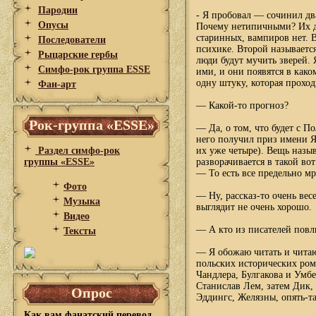
Пародии
- Я пробовал — сочинил дв
Опусы
Почему нетипичными? Их д
старинных, вампиров нет. 
Последователи
психике. Второй называется
Рыцарские гербы
люди будут мучить зверей.
Симфо-рок группа ESSE
ими, и они появятся в како
одну штуку, которая проход
Фан-арт
— Какой-то прогноз?
Рок-группа «ESSE»
— Да, о том, что будет с По
него получил приз имени Я
Раздел симфо-рок
их уже четыре). Вещь назыв
группы «ESSE»
разворачивается в такой вот
— То есть все предельно м
Фото
— Ну, рассказ-то очень вес
Музыка
выглядит не очень хорошо.
Видео
— А кто из писателей повли
Тексты
— Я обожаю читать и читаю
польских исторических ром
Чандлера, Булгакова и Умбе
Станислав Лем, затем Дик, 
Опрос
Эддингс, Желязны, опять-т
Как вам фанатский перевод