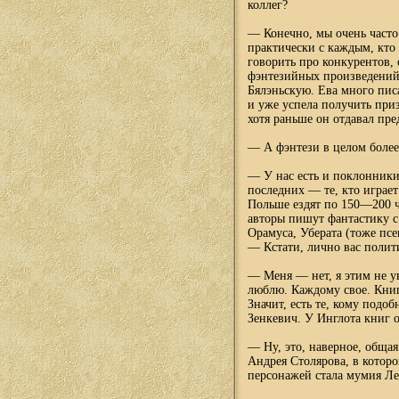
коллег?
— Конечно, мы очень часто 
практически с каждым, кто
говорить про конкурентов, 
фэнтезийных произведений
Бялэньскую. Ева много писа
и уже успела получить при
хотя раньше он отдавал пр
— А фэнтези в целом более
— У нас есть и поклонник
последних — те, кто играет
Польше ездят по 150—200 ч
авторы пишут фантастику с
Орамуса, Уберата (тоже пс
— Кстати, лично вас полити
— Меня — нет, я этим не у
люблю. Каждому свое. Книг
Значит, есть те, кому подо
Зенкевич. У Инглота книг о
— Ну, это, наверное, общая
Андрея Столярова, в котор
персонажей стала мумия Ле