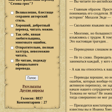
— Вы читаете по-английск
"Сезона гроз"?
— Главным образом. Просто
Великолепно, блестяще
понимаешь его создателя. 
сохранен авторский
историю" Михаэля Энде — н
стиль.
Хороший, добротный
— Сколькими языками вы в
перевод, читать можно.
— Многими, но большинство
Так себе, явная
изъясняюсь с трудом. К том
любительщина,
Это настоящая трагедия...
многовато ошибок.
Отвратительно, полная
— Переводчики слишком во
халтура, невозможно
читать.
— Не то слово. Переводить
Не читаю, подожду
заниматься каждый, у кого 
официального
перевода.
- А как вы относитесь к ва
— Переводы хорошие, но н
ошибок, которых вообще-то
активную переписку, он зад
Результаты
начале нашего сотрудничест
Другие опросы
Толкина не читал? Не знаеш
тогда совершенно не мог ра
Голосов: 8837
Комментариев : 27
— Приходится констатирова
известны вы и Иоанна Хмеле