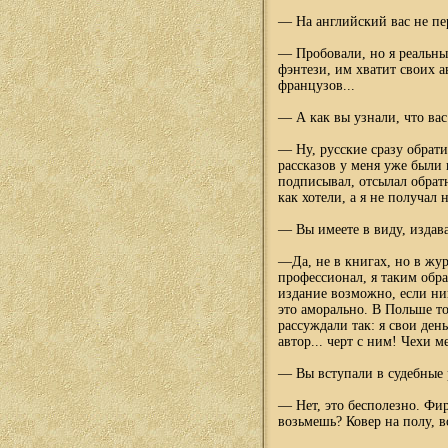
— На английский вас не пе
— Пробовали, но я реальн
фэнтези, им хватит своих а
французов...
— А как вы узнали, что вас
— Ну, русские сразу обрат
рассказов у меня уже были
подписывал, отсылал обратн
как хотели, а я не получал 
— Вы имеете в виду, издав
—Да, не в книгах, но в жур
профессионал, я таким обр
издание возможно, если ник
это аморально. В Польше то
рассуждали так: я свои ден
автор... черт с ним! Чехи м
— Вы вступали в судебные 
— Нет, это бесполезно. Фирм
возьмешь? Ковер на полу, в