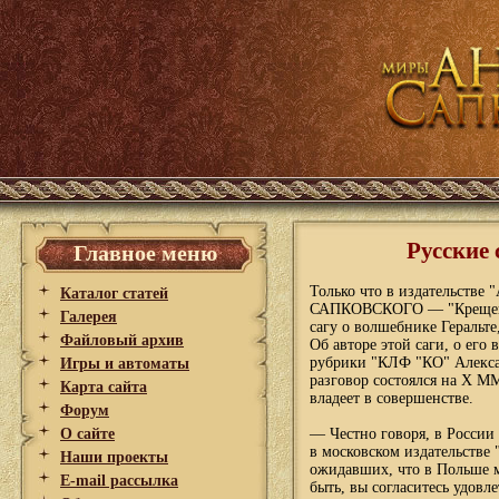
Русские 
Главное меню
Только что в издательстве 
Каталог статей
САПКОВСКОГО — "Крещение
Галерея
сагу о волшебнике Геральте
Файловый архив
Об авторе этой саги, о его
рубрики "КЛФ "КО" Алекса
Игры и автоматы
разговор состоялся на Х М
Карта сайта
владеет в совершенстве.
Форум
О сайте
— Честно говоря, в России 
в московском издательстве
Наши проекты
ожидавших, что в Польше м
E-mail рассылка
быть, вы согласитесь удовл