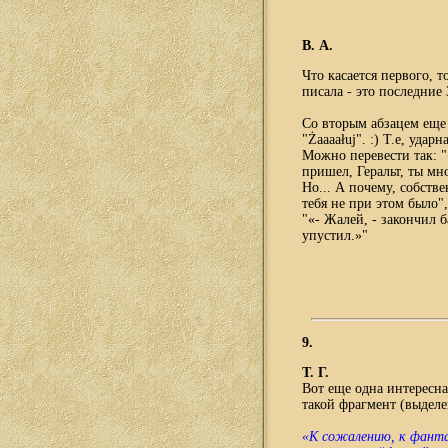
В. А.
Что касается первого, т
писала - это последние 
Со вторым абзацем еще 
"Żaaaałuj". :) Т.е, удар
Можно перевести так: "
пришел, Геральт, ты мн
Но... А почему, собств
тебя не при этом было",
"«- Жалей, - закончил б
упустил.»"
9.
Т. Г.
Вот еще одна интересна
такой фрагмент (выделе
«К сожалению, к фанта