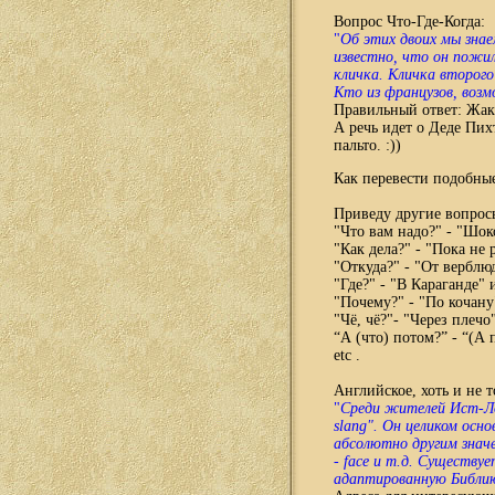
Вопрос Что-Где-Когда:
"
Об этих двоих мы знае
известно, что он пожи
кличка. Кличка второго
Кто из французов, возм
Правильный ответ: Жак 
А речь идет о Деде Пих
пальто. :))
Как перевести подобны
Приведу другие вопрос
"Что вам надо?" - "Шок
"Как дела?" - "Пока не 
"Откуда?" - "От верблюд
"Где?" - "В Караганде" 
"Почему?" - "По кочану
"Чё, чё?"- "Через плечо
“А (что) потом?” - “(А 
etc .
Английское, хоть и не т
"
Среди жителей Ист-Ло
slang". Он целиком осн
абсолютно другим значен
- face и т.д. Существу
адаптированную Библи