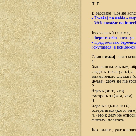
Т. Г.
В рассказе "Co
ś si
ę ko
ńc
-
Uwa
ż
aj
na
siebie
-
sze
-
Wole
uwa
ż
ac
na
innyc
Б
уквальный перевод:
-
Береги себя
- шепнул.
- Предпочитаю
беречьс
(окупается) в конце-кон
Само
uważaj
слово мож
1.
быть внимательным, об
следить, наблюдать (за 
внимательно слушать (с
uważaj, żebyś sie nie sp
2.
беречь (кого, что)
смотреть за (кем, чем)
3.
беречься (кого, чего)
остерегаться (кого, чего
4. (это к делу не относ
считать, полагать.
Как видите, уже в подс