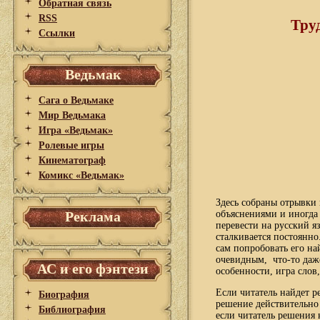
Обратная связь
RSS
Труд
Ссылки
Ведьмак
Сага о Ведьмаке
Мир Ведьмака
Игра «Ведьмак»
Ролевые игры
Кинематограф
Комикс «Ведьмак»
Здесь собраны отрывки
Реклама
объяснениями и иногда
перевести на русский 
сталкивается постоянно
сам попробовать его на
очевидным, что-то даж
АС и его фэнтези
особенности, игра слов,
Если читатель найдет 
Биография
решение действительно 
Библиография
если читатель решения н