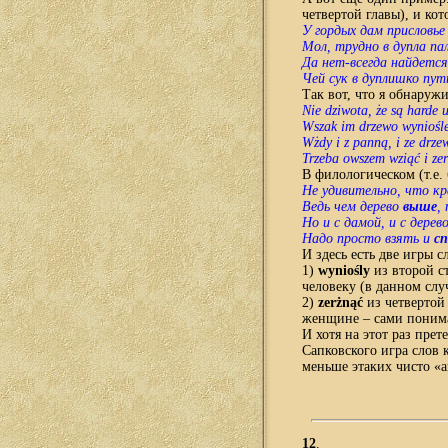
четвертой главы), и кот
У гордых дам присловье
Мол, трудно в дупла па
Да нет-всегда найдетс
Чей сук в дуплишко пут
Т
ак вот, что я обнаруж
Nie dziwota, że są harde 
Wszak im drzewo wynioślej
W
ż
dy
i
z
pann
ą,
i
ze
drze
Trzeba
owszem
wzi
ąć
i
zer
В
филологическом (т.е. б
Не удивительно, что к
Ведь чем дерево
выше
,
Но и с дамой, и с дерев
Надо просто взять и
с
И
здесь есть две игры с
1)
wyniośly
из второй с
человеку (в данном слу
2)
zerżnąć
из четвертой
женщине – сами понима
И хотя на этот раз прет
Сапковского игра слов 
меньше этаких чисто «а
12
.