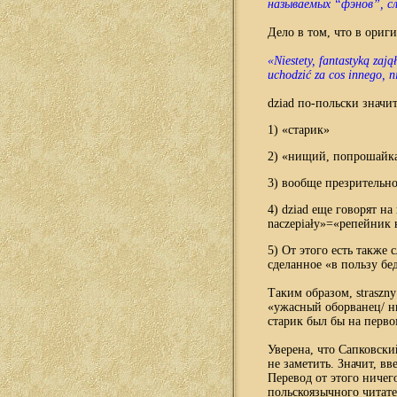
называемых “фэнов”, с
Дело в том, что в ориги
«Niestety, fantastyką zaj
uchodzić za cos innego, n
dziad по-польски значит
1)
«старик»
2) «нищий, попрошайка,
3) вообще презрительно
4) dziad еще говорят на
naczepiały»=«репейник
5) От этого есть также 
сделанное «в пользу бе
Таким образом, straszn
«ужасный оборванец/ ни
старик был бы на перво
Уверена, что Сапковски
не заметить. Значит, вв
Перевод от этого ничего
польскоязычного читате