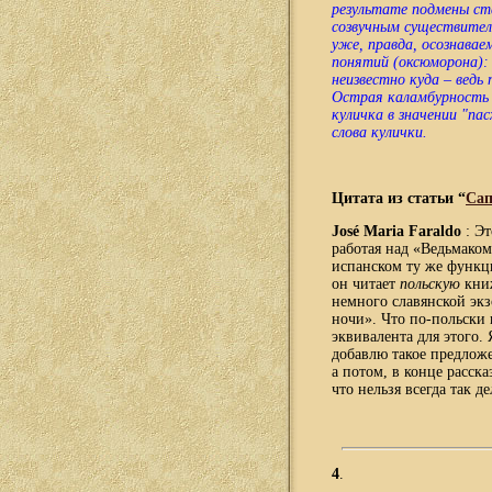
результате подмены ста
созвучным существитель
уже, правда, осознавае
понятий (оксюморона): 
неизвестно куда – ведь
Острая каламбурность 
куличка в значении "п
слова кулички.
Цитата из статьи “
Са
José Maria Faraldo
: Э
работая над «Ведьмаком
испанском ту же функцию
он читает
польскую
книж
немного славянской экз
ночи». Что по-польски 
эквивалента для этого. 
добавлю такое предложен
а потом, в конце расска
что нельзя всегда так 
4
.