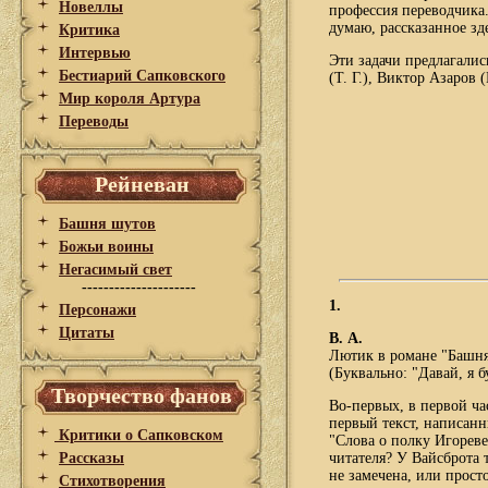
Новеллы
профессия переводчика.
думаю, рассказанное зд
Критика
Интервью
Эти задачи предлагалис
Бестиарий Сапковского
(Т. Г.), Виктор Азаров
Мир короля Артура
Переводы
Рейневан
Башня шутов
Божьи воины
Негасимый свет
---------------------
1.
Персонажи
Цитаты
В
.
А
.
Лютик
в
романе
"
Башн
(Буквально: "Давай, я б
Творчество фанов
Во-первых, в первой ча
первый текст, написанн
Критики о Сапковском
"Слова о полку Игореве
Рассказы
читателя? У Вайсброта 
не замечена, или прост
Стихотворения