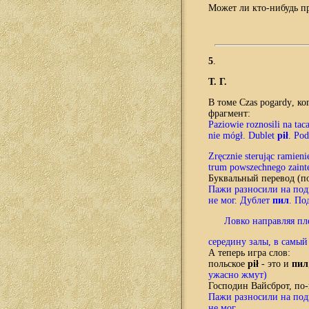
Может ли кто-нибудь п
5
.
Т. Г.
В томе
Czas pogardy
, ко
фрагмент:
Paziowie
roznosili
na
tac
nie mógł.
Dublet
pił
. Po
Zręcznie sterując ramien
trum powszechnego zaint
Б
уквальный перевод (п
Пажи разносили на под
не мог. Дублет
пил
. По
Ловко направляя пле
середину залы, в самый
А
теперь игра слов:
польское
pił
- это и
пил
ужасно жмут)
Г
осподин Вайсброт, по
Пажи разносили на подн
не мог.