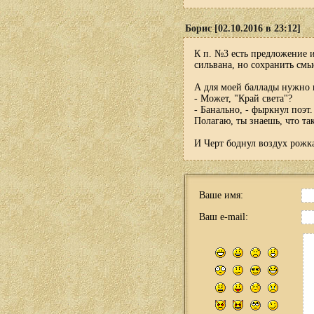
Борис [02.10.2016 в 23:12]
К п. №3 есть предложение и
сильвана, но сохранить смы
А для моей баллады нужно 
- Может, "Край света"?
- Банально, - фыркнул поэт
Полагаю, ты знаешь, что тако
И Черт боднул воздух рожк
Ваше имя:
Ваш e-mail: