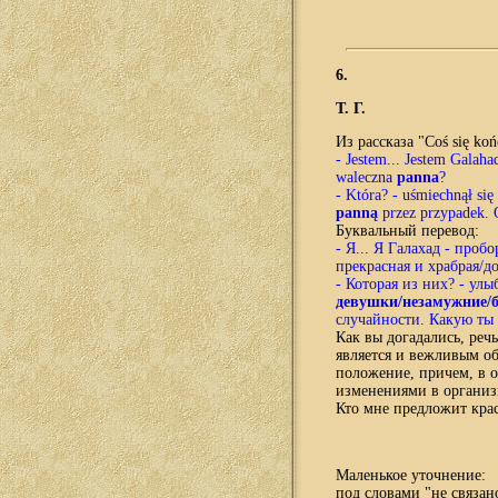
6.
Т. Г.
Из рассказа "Co
ś si
ę ko
ń
-
Jestem
...
Jestem Galaha
waleczna
panna
?
- Która? - uśmiechn
ą
ł si
pann
ą
przez przypadek.
Б
уквальный перевод:
- Я... Я Галахад - проб
прекрасная и храбрая/д
- Которая из них? - улы
девушки/незамужние
случайности. Какую ты
К
ак вы догадались, реч
является и вежливым об
положение, причем, в о
изменениями в организ
Кто мне предложит кра
Маленькое уточнение:
под словами "не связа