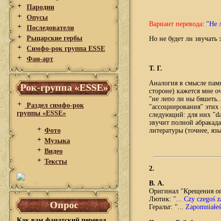
Пародии
Опусы
Вариант перевода
:
"Не 
Последователи
Рыцарские гербы
Но не будет ли звучать
Симфо-рок группа ESSE
Фан-арт
Т. Г.
Аналогия в смысле памя
Рок-группа «ESSE»
стороне) кажется мне о
"не лепо ли ны бяшеть...
Раздел симфо-рок
"ассоциирования" этих 
группы «ESSE»
следующий: для них "daj
звучит полной абракада
Фото
литературы (точнее, язы
Музыка
Видео
Тексты
2.
В. А.
Оригинал "Крещения о
Лютик:
"... Czy czegoś
Опрос
Геральт: "...
Zapomniałeś 
Как вам фанатский перевод