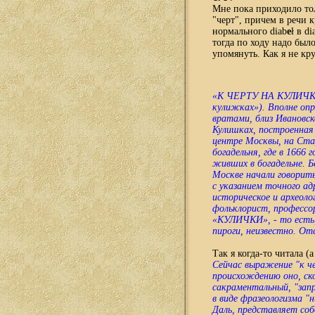
Мне пока приходило толь
"черт", причем в речи к
нормального diab
e
ł в di
тогда по ходу надо был
упомянуть. Как я не кр
«К ЧЕРТУ НА КУЛИЧКИ».
кулижках»). Вполне опр
вратами, близ Ивановск
Кулишках, построенная 
центре Москвы, на Ста
богадельня, где в 1666
живших в богадельне. Б
Москве начали говорит
с указанием точного ад
историческое и археоло
фольклорист, профессо
«КУЛИЧКИ», - то есть
пироги, неизвестно. От
Т
ак я когда-то читала (
Сейчас выражение "к че
происхождению оно, ск
сакраментальный, "запр
в виде фразеологизма "
Даль, представляет соб