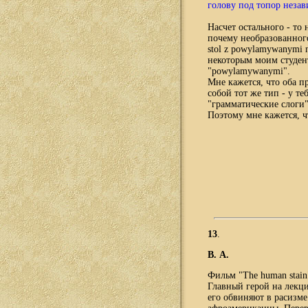
голову под топор незав
Н
асчет остального - то
почему необразованног
stol z powylamywanymi 
некоторым моим студент
"powylamywanymi".
Мне кажется, что оба п
собой тот же тип - у т
"грамматические слоги",
Поэтому мне кажется, ч
13
.
В. А.
Фильм "The
human
stain
Главный герой на лекции
его обвиняют в расизме: