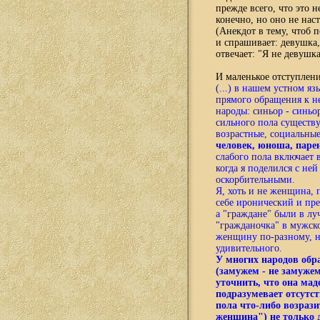
прежде всего, что это 
конечно, но оно не наст
(Анекдот в тему, чтоб 
и спрашивает: девушка,
отвечает: "Я не девушка
И маленькое отступлени
(...) в нашем устном 
прямого обращения к н
народы: синьор - синьор
сильного пола существу
возрастные, социальны
человек, юноша, паре
слабого пола включает 
когда я поделился с ней
оскорбительными.
Я, хоть и не женщина, 
себе иронический и пре
а "граждане" были в лу
"гражданочка" в мужско
женщину по-разному, н
удивительного.
У многих народов обр
(замужем - не замуже
уточнить, что она мад
подразумевает отсутст
пола что-либо возраз
женщина") не только д