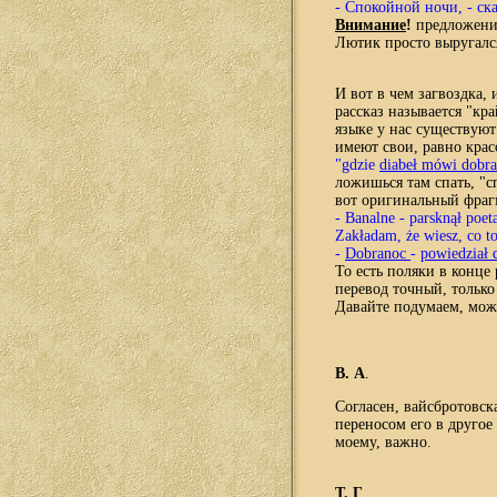
- Спокойной ночи, - ска
Внимание
!
предложение
Лютик просто выругалс
И вот в чем загвоздка, 
рассказ называется "кра
языке у нас существуют 
имеют свои, равно крас
"gdzie
diabeł mówi dobr
ложишься там спать, "сп
вот оригинальный фраг
- Banalne - parsknął poeta
Zakładam, że wiesz, co t
-
Dobranoc
-
powiedział 
Т
о есть поляки в конце
перевод точный, только
Давайте подумаем, мож
В. А
.
Согласен, вайсбротовска
переносом его в другое 
моему, важно.
Т. Г
.