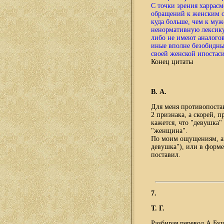
С точки зрения харрасм
обращений к женским о
куда больше, чем к муж
ненормативную лексику).
либо не имеют аналогов
иные вполне безобидные
своей женской ипостаси
К
онец цитаты
В. А.
Для меня противопоста
2 признака, а скорей, п
кажется, что "девушка"
"женщина".
По моим ощущениям, ана
девушка"), или в форме
поставил.
7.
Т. Г.
Разбирая перевод А.Бу