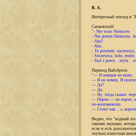
В. А.
Интересный эпизод в "
Сапковский:
"-
Nie
woze
Niemcow
.
-
Nie
jestem
Niemcem
.
J
- Aha?
- Aha.
- To powiedz: soczewica,
- Soczewica, kolo, miele
- Stol z powy... myla... w
Перевод Вайсброта:
"— Я немцев не вожу.
— Я не немец. Я силезе
— Да?
— Да.
— Ну, тогда скажи: пер
— Перчи — не перчи, не
по-колпаковски.
— Стоит как... э, короче
Видно, что "водный пол
такими звуками, которы
если и есть дополнител
звучала известная шипящ