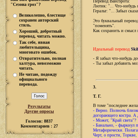
Перевод Вайсброта:
"Сезона гроз"?
Лютик: "... Что-нибудь 
Геральт: "... Забыл ска
Великолепно, блестяще
сохранен авторский
Это буквальный перевод
стиль.
"поменять".
Как сохранить и смысл 
Хороший, добротный
перевод, читать можно.
Так себе, явная
любительщина,
Идеальный перевод
Ski
многовато ошибок.
Отвратительно, полная
- Я забыл что-нибудь до
халтура, невозможно
- Ты забыл добавить мо
читать.
Не читаю, подожду
официального
перевода.
3.
Т. Г.
В томе "последнее жела
Результаты
- Верно. Полночь близк
Другие опросы
догорающего костра. А
- Может, "Край света"?
Голосов: 8837
- Банально, - фыркнул п
Комментариев : 27
Метафорически. Полагаю,
Черт, о прости, Торкве,