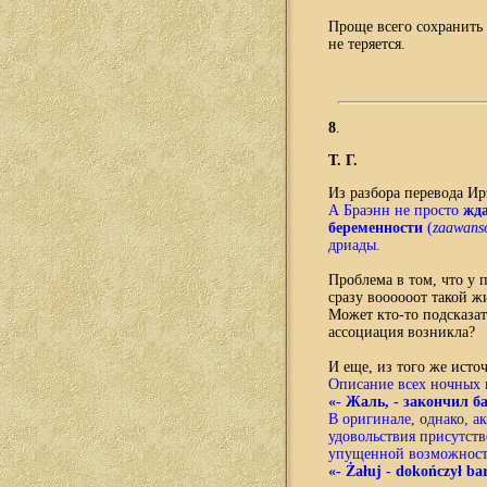
Проще всего сохранить 
не теряется.
8
.
Т. Г.
Из разбора перевода И
А Браэнн не просто
жд
беременности
(
zaawans
дриады.
Проблема в том, что у 
сразу воооооот такой ж
Может кто-то подсказат
ассоциация возникла?
И еще, из того же исто
Описание всех ночных 
«- Жаль, - закончил б
В оригинале, однако, а
удовольствия присутств
упущенной возможности
«- Żałuj - dokończył bar