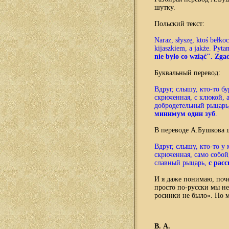
шутку.
Польский текст:
Naraz, słyszę, ktoś bełko
kijaszkiem, a jakże. Pyt
nie było co wziąć". Zg
Буквальный перевод:
Вдруг, слышу, кто-то бу
скрюченная, с клюкой, 
добродетельный рыцар
минимум один зуб
.
В переводе А.Бушкова 
Вдруг, слышу, кто-то у 
скрюченная, само собой
славный рыцарь,
с расс
И я даже понимаю, поч
просто по-русски мы не
росинки не было». Но м
В. А.