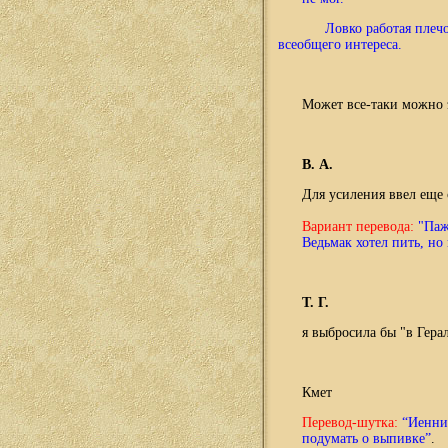
Ловко работая плечо
всеобщего интереса.
Может все-таки можно э
В. А.
Для усиления ввел еще 
Вариант перевода:
"Паж
Ведьмак хотел пить, но
Т. Г.
я выбросила бы "в Герал
Кмет
Перевод-шутка:
“Иенниф
подумать о выпивке”
.