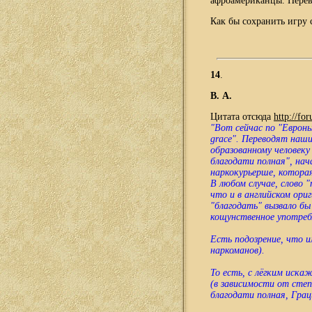
афроамериканцы. Перево
Как бы сохранить игру 
14
.
В. А.
Цитата отсюда
http://f
"Вот сейчас по "Евронью
grace". Переводят наш
образованному человеку
благодати полная", нач
наркокурьерше, которая
В любом случае, слово 
что и в английском ориг
"благодать" вызвало бы
кощунственное употребл
Есть подозрение, что и
наркоманов).
То есть, с лёгким иск
(в зависимости от сте
благодати полная, Гра