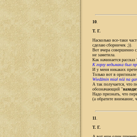
10
.
Т. Г.
Насколько все-таки част
сделаю сборничек ;)).
Вот вчера совершенно с
не заметила.
Как начинается рассказ
К горлу ведьмака был п
И
у меня никаких прете
Только вот в оригинале
Wiedźmin miał nóż na gar
А
так получается, что 
обозначающий "
находи
Надо признать, что пе
(а обратите внимание, ч
11
.
Т. Г.
А вот еще один пример