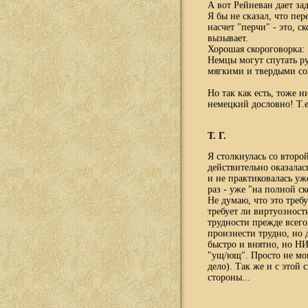
А вот Рейневан дает за
Я бы не сказал, что пе
насчет "перчи" - это, 
вызывает.
Хорошая скороговорка: 
Немцы могут спутать ру
мягкими и твердыми со
Но так как есть, тоже н
немецкий дословно! Т.е
Т. Г.
Я столкнулась со второй
действительно оказалась
и не практиковалась уже
раз - уже "на полной ск
Не думаю, что это треб
требует ли виртуозности
трудности прежде всего 
произнести трудно, но 
быстро и внятно, но Н
"ущ/ющ". Просто не мог
дело). Так же и с этой 
стороны...