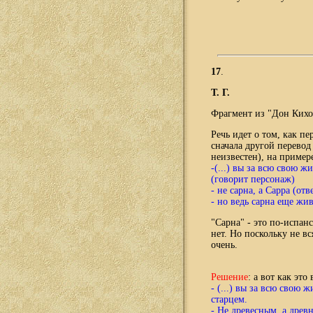
17
.
Т. Г.
Фрагмент из "Дон Кихо
Речь идет о том, как п
сначала другой перевод
неизвестен), на пример
-(...) вы за всю свою 
(говорит персонаж)
- не сарна, а Сарра (от
- но ведь сарна еще жи
"Сарна" - это по-испан
нет. Но поскольку не в
очень.
Решение
: а вот как эт
- (...) вы за всю свою
старцем.
- Не древесным, а древн