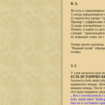
В. А.
Но есть и закономернос
1) когда чередующиеся 
2) перепутать проще "г
Пример с суффиксами т
3) редко употребимые с
Помню, в какой-то детс
словаря: "трансцендент
4) знакомые слова, но 
Теперь насчет разницы. 
"Водный поляк" обращае
поляка.
Т. Г.
У слов soczewica kolo m
ЕСТЬ ИСТОРИЧЕСК
S
oczewica kolo miele m
краковских мещан. Дело
мещане-немцы. После то
что сразу выдавало сре
„ Kto z wywleczonych z 
koło, miele młyn” kładł
был не в состоянии пра