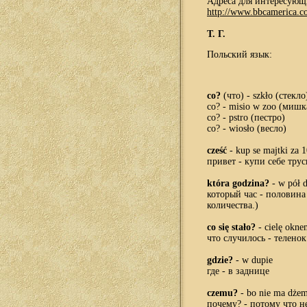
Адреса для интересующ
http://www.bbcamerica.c
Т. Г.
Польский язык:
co
?
(что) - szk
ło
(стекло
co
? - misio
w
zoo
(мишка
co
? - pstro
(пестро)
co
? - wios
ło
(весло)
cze
ść
-
kup
se
majtki za
1
привет - купи себе трус
kt
ó
ra
godzina
?
- w
p
ół 
который час - половина
количества.)
co
si
ę
sta
ł
o
?
-
ciel
ę
okne
что случилось - теленок
gdzie
?
-
w
dupie
где - в заднице
czemu
?
-
bo
nie
ma
d
ż
e
почему? - потому что н