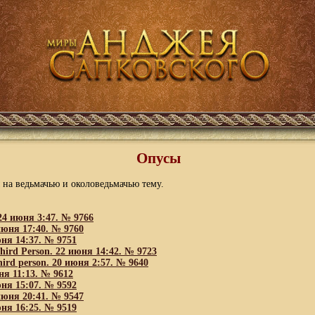
Опусы
на ведьмачью и околоведьмачью тему.
4 июня 3:47. № 9766
 июня 17:40. № 9760
юня 14:37. № 9751
hird Person. 22 июня 14:42. № 9723
hird person. 20 июня 2:57. № 9640
ня 11:13. № 9612
юня 15:07. № 9592
 июня 20:41. № 9547
юня 16:25. № 9519