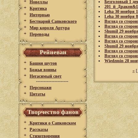
Безголовый 1 де
Новеллы
201_й_Дракон&L
Критика
Leha 30 ноября 
Интервью
Leha 30 ноября 
Бестиарий Сапковского
Взгляд со сторо
Взгляд со сторо
Мир короля Артура
Shumil 29 ноябр
Переводы
Взгляд со сторо
Взгляд со сторо
Shumil 29 ноябр
Рейневан
Взгляд со сторо
Взгляд со сторо
Wiedzmin 28 ноя
Башня шутов
Божьи воины
«
[
Негасимый свет
---------------------
Персонажи
Цитаты
Творчество фанов
Критики о Сапковском
Рассказы
Стихотворения