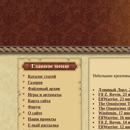
Главное меню
Небольшие креативы 
Каталог статей
Галерея
Файловый архив
Длинный Лорд. 2
Fil Z. Royen. 23
Игры и автоматы
ElfWarrior. 23 и
Карта сайта
The Omniscient T
Форум
The Omniscient t
О сайте
Wiedzmin. 17 ию
ElfWarrior. 16 и
Наши проекты
Fil Z. Royen. 14
E-mail рассылка
ElfWarrior. 12 и