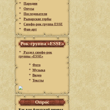
Пародии
Опусы
Последователи
Рыцарские гербы
Симфо-рок группа ESSE
Фан-арт
Рок-группа «ESSE»
Раздел симфо-рок
группы «ESSE»
Фото
Музыка
Видео
Тексты
Опрос
Как вам фанатский перевод