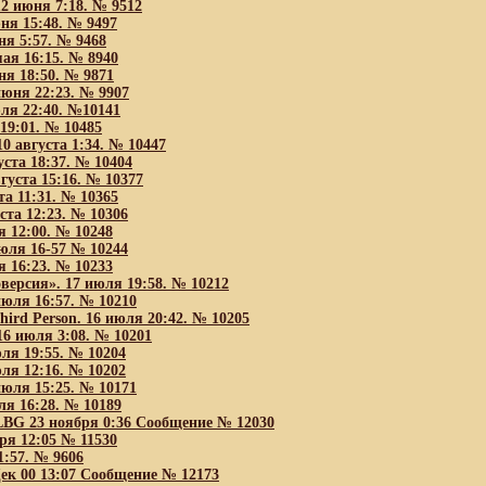
2 июня 7:18. № 9512
юня 15:48. № 9497
ня 5:57. № 9468
мая 16:15. № 8940
ня 18:50. № 9871
 июня 22:23. № 9907
юля 22:40. №10141
 19:01. № 10485
0 августа 1:34. № 10447
густа 18:37. № 10404
вгуста 15:16. № 10377
та 11:31. № 10365
ста 12:23. № 10306
я 12:00. № 10248
июля 16-57 № 10244
я 16:23. № 10233
ерсия». 17 июля 19:58. № 10212
 июля 16:57. № 10210
hird Person. 16 июля 20:42. № 10205
6 июля 3:08. № 10201
юля 19:55. № 10204
юля 12:16. № 10202
 июля 15:25. № 10171
ля 16:28. № 10189
BG 23 ноября 0:36 Cообщение № 12030
я 12:05 № 11530
1:57. № 9606
к 00 13:07 Cообщение № 12173