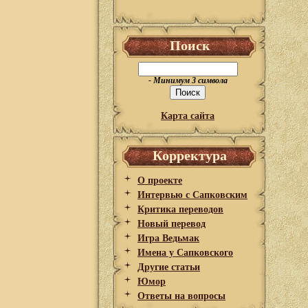
Поиск
- Минимум 3 символа
Карта сайта
Корректура
О проекте
Интервью с Сапковским
Критика переводов
Новый перевод
Игра Ведьмак
Имена у Сапковского
Другие статьи
Юмор
Ответы на вопросы