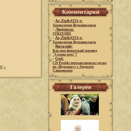
Комментарии
·
Ar-Zig&#251;r:
Хронология Ведьминлэнда
·
Людмила:
STRZEMIĘ
·
Ar-Zig&#251;r:
Хронология Ведьминлэнда
·
Виталий:
Как вам фанатский перевод
"Сезона гроз"?
·
Ged:
CD Projekt перезаключила сделку
9
]
»
по «Ведьмаку» с Анджеем
Сапковским
Галерея