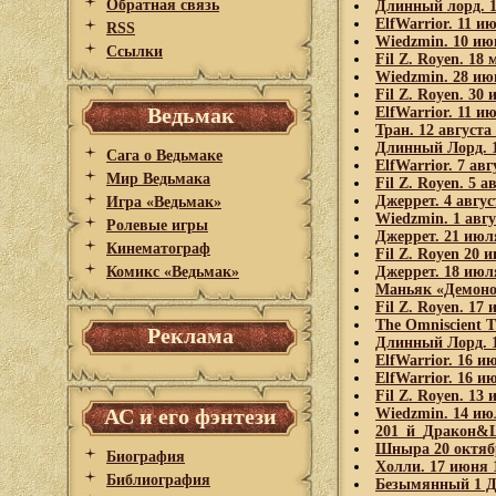
Обратная связь
Длинный лорд. 1
ElfWarrior. 11 и
RSS
Wiedzmin. 10 ию
Ссылки
Fil Z. Royen. 18 
Wiedzmin. 28 ию
Fil Z. Royen. 30
Ведьмак
ElfWarrior. 11 и
Тран. 12 августа
Длинный Лорд. 1
Сага о Ведьмаке
ElfWarrior. 7 ав
Мир Ведьмака
Fil Z. Royen. 5 а
Джеррет. 4 авгус
Игра «Ведьмак»
Wiedzmin. 1 авгу
Ролевые игры
Джеррет. 21 июл
Кинематограф
Fil Z. Royen 20 
Комикс «Ведьмак»
Джеррет. 18 июл
Маньяк «Демонов
Fil Z. Royen. 17
The Omniscient T
Реклама
Длинный Лорд. 1
ElfWarrior. 16 и
ElfWarrior. 16 и
Fil Z. Royen. 13
АС и его фэнтези
Wiedzmin. 14 ию
201_й_Дракон&L
Шныра 20 октябр
Биография
Холли. 17 июня 
Библиография
Безымянный 1 Де