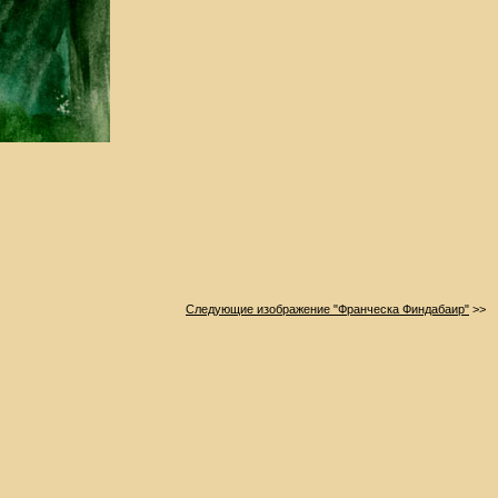
Следующие изображение "Франческа Финдабаир"
>>