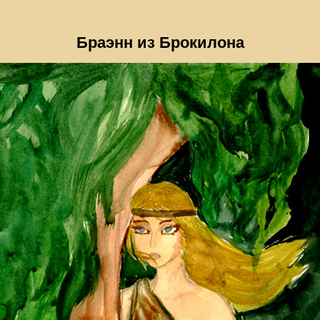
Браэнн из Брокилона