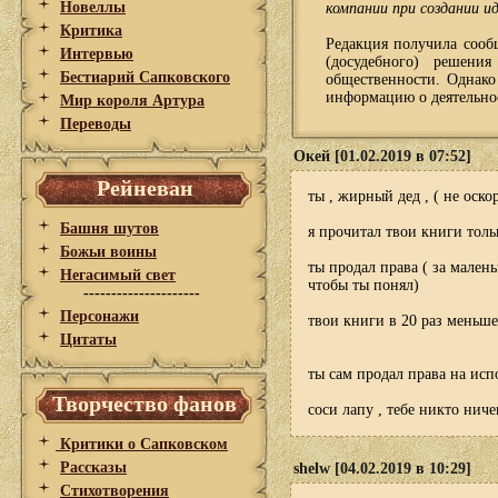
Новеллы
компании при создании ид
Критика
Редакция получила сооб
Интервью
(досудебного) решени
Бестиарий Сапковского
общественности. Однако 
информацию о деятельно
Мир короля Артура
Переводы
Окей [01.02.2019 в 07:52]
Рейневан
ты , жирный дед , ( не оск
Башня шутов
я прочитал твои книги толь
Божьи воины
ты продал права ( за мален
Негасимый свет
чтобы ты понял)
---------------------
Персонажи
твои книги в 20 раз меньш
Цитаты
ты сам продал права на исп
Творчество фанов
соси лапу , тебе никто нич
Критики о Сапковском
Рассказы
shelw [04.02.2019 в 10:29]
Стихотворения