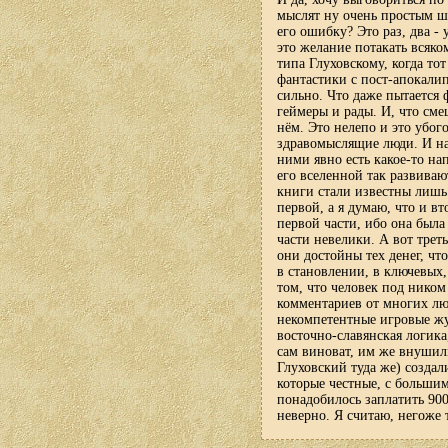
мыслят ну очень простым ш
его ошибку? Это раз, два - 
это желание потакать всяком
типа Глуховскому, когда тот
фантастики с пост-апокали
сильно. Что даже пытается 
геймеры и рады. И, что сме
нём. Это нелепо и это убог
здравомыслящие люди. И най
ними явно есть какое-то нап
его вселенной так развиваю
книги стали известны лишь 
первой, а я думаю, что и в
первой части, ибо она была
части невелики. А вот трет
они достойны тех денег, ч
в становлении, в ключевых,
том, что человек под ником
комментариев от многих люд
некомпетентные игровые жу
восточно-славянская логик
сам виноват, им же внушил
Глуховский туда же) создал
которые честные, с больши
понадобилось заплатить 900
неверно. Я считаю, негоже т