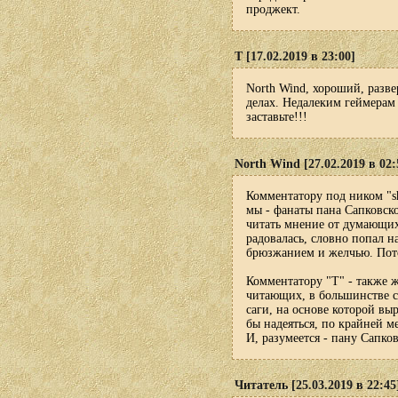
проджект.
Т [17.02.2019 в 23:00]
North Wind, хороший, разве
делах. Недалеким геймерам 
заставьте!!!
North Wind [27.02.2019 в 02:
Комментатору под ником "s
мы - фанаты пана Сапковско
читать мнение от думающих
радовалась, словно попал н
брюзжанием и желчью. Пото
Комментатору "T" - также ж
читающих, в большинстве св
саги, на основе которой вы
бы надеяться, по крайней ме
И, разумеется - пану Сапко
Читатель [25.03.2019 в 22:45