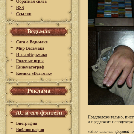
Обратная связь
RSS
Ссылки
Ведьмак
Сага о Ведьмаке
Мир Ведьмака
Игра «Ведьмак»
Ролевые игры
Кинематограф
Комикс «Ведьмак»
Реклама
АС и его фэнтези
Предположительно, писат
и предложит неподтверж
Биография
Библиография
«Это станет формой оц