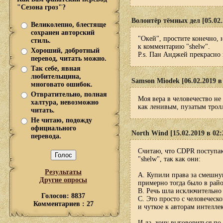
"Сезона гроз"?
Волонтёр тёмных дел [05.02.
Великолепно, блестяще
сохранен авторский
"Окей", простите конечно,
стиль.
к комментарию "shelw".
Хороший, добротный
P.s. Пан Анджей прекрасно 
перевод, читать можно.
Так себе, явная
любительщина,
Samson Miodek [06.02.2019 в
многовато ошибок.
Отвратительно, полная
Моя вера в человечество не
халтура, невозможно
как ленивым, пузатым трол
читать.
Не читаю, подожду
официального
North Wind [15.02.2019 в 02:
перевода.
Считаю, что CDPR поступаю
"shelw", так как они:
Результаты
A. Купили права за смешную
Другие опросы
примерно тогда было в райо
B. Речь шла исключительно 
Голосов: 8837
C. Это просто с человеческ
Комментариев : 27
и чуткое к авторам интелле
И да, хочу выговориться по