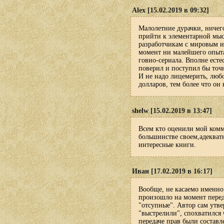
Alex [15.02.2019 в 09:32]
Малолетние дурачки, ничег
прийти к элементарной мысл
разработчикам с мировым и
момент ни малейшего опыта
говно-сериала. Вполне естес
поверил и поступил бы точн
И не надо лицемерить, любо
долларов, тем более что он 
shelw [15.02.2019 в 13:47]
Всем кто оценили мой комм
большинстве своем,адекватн
интересные книги.
Иван [17.02.2019 в 16:17]
Вообще, не касаемо именно
произошло на момент перед
"отсупные". Автор сам утве
"выстрелили", спохватился 
передаче прав были составл