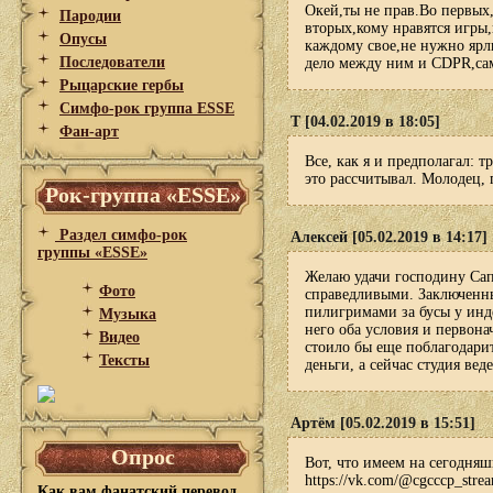
Окей,ты не прав.Во первых,
Пародии
вторых,кому нравятся игры
Опусы
каждому свое,не нужно ярл
Последователи
дело между ним и CDPR,сам
Рыцарские гербы
Симфо-рок группа ESSE
T [04.02.2019 в 18:05]
Фан-арт
Все, как я и предполагал: 
это рассчитывал. Молодец,
Рок-группа «ESSE»
Раздел симфо-рок
Алексей [05.02.2019 в 14:17]
группы «ESSE»
Желаю удачи господину Сап
Фото
справедливыми. Заключенны
пилигримами за бусы у инд
Музыка
него оба условия и первона
Видео
стоило бы еще поблагодарит
Тексты
деньги, а сейчас студия вед
Артём [05.02.2019 в 15:51]
Опрос
Вот, что имеем на сегодняш
https://vk.com/@cgcccp_strea
Как вам фанатский перевод