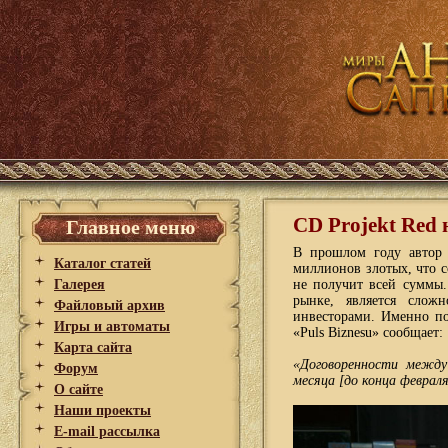
CD Projekt Red
Главное меню
В прошлом году автор 
Каталог статей
миллионов злотых, что с
Галерея
не получит всей суммы
рынке, является слож
Файловый архив
инвесторами. Именно по
Игры и автоматы
«Puls Biznesu» сообщает:
Карта сайта
«Договоренности межд
Форум
месяца [до конца февраля
О сайте
Наши проекты
E-mail рассылка