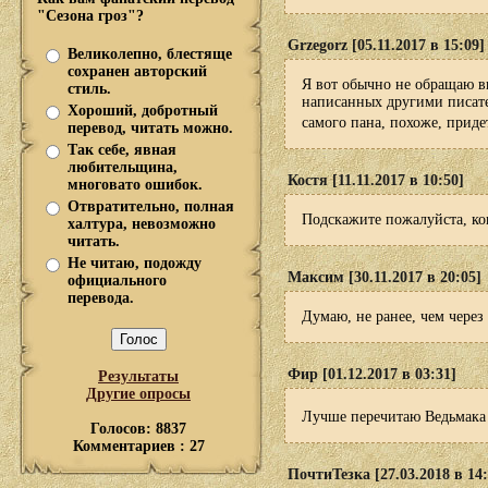
"Сезона гроз"?
Grzegorz [05.11.2017 в 15:09]
Великолепно, блестяще
сохранен авторский
Я вот обычно не обращаю в
стиль.
написанных другими писател
Хороший, добротный
самого пана, похоже, приде
перевод, читать можно.
Так себе, явная
любительщина,
Костя [11.11.2017 в 10:50]
многовато ошибок.
Отвратительно, полная
Подскажите пожалуйста, ког
халтура, невозможно
читать.
Не читаю, подожду
Максим [30.11.2017 в 20:05]
официального
перевода.
Думаю, не ранее, чем через
Фир [01.12.2017 в 03:31]
Результаты
Другие опросы
Лучше перечитаю Ведьмака и
Голосов: 8837
Комментариев : 27
ПочтиТезка [27.03.2018 в 14: