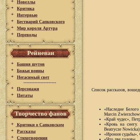
Новеллы
Критика
Интервью
Бестиарий Сапковского
Мир короля Артура
Переводы
Рейневан
Башня шутов
Божьи воины
Негасимый свет
---------------------
Персонажи
Список рассказов, воше
Цитаты
«Наследие Белого
Творчество фанов
Marcin Zwierzchow
«Край чудес», Петр
«Кровь на снегу.
Критики о Сапковском
Beatrycze Nowicka)
Рассказы
«Ирония судьбы», С
Стихотворения
«Что две головы ..