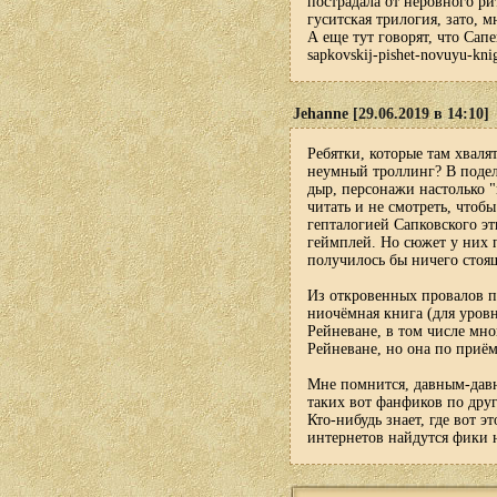
пострадала от неровного ри
гуситская трилогия, зато, м
А еще тут говорят, что Сапе
sapkovskij-pishet-novuyu-kn
Jehanne [29.06.2019 в 14:10]
Ребятки, которые там хваля
неумный троллинг? В подел
дыр, персонажи настолько "
читать и не смотреть, чтоб
гепталогией Сапковского эт
геймплей. Но сюжет у них 
получилось бы ничего стоящ
Из откровенных провалов па
ниочёмная книга (для уровн
Рейневане, в том числе мн
Рейневане, но она по приём
Мне помнится, давным-давно
таких вот фанфиков по друг
Кто-нибудь знает, где вот э
интернетов найдутся фики н