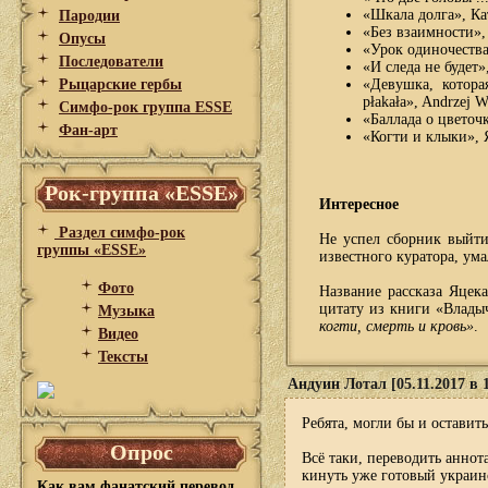
«Шкала долга», Кат
Пародии
«Без взаимности», 
Опусы
«Урок одиночества
Последователи
«И следа не будет»
Рыцарские гербы
«Девушка, котора
płakała», Andrzej W
Симфо-рок группа ESSE
«Баллада о цветоч
Фан-арт
«Когти и клыки», Я
Рок-группа «ESSE»
Интересное
Раздел симфо-рок
Не успел сборник выйти
группы «ESSE»
известного куратора, ум
Фото
Название рассказа Яцека
цитату из книги «Влады
Музыка
когти, смерть и кровь»
.
Видео
Тексты
Андуин Лотал [05.11.2017 в 1
Ребята, могли бы и оставит
Опрос
Всё таки, переводить анно
кинуть уже готовый украин
Как вам фанатский перевод