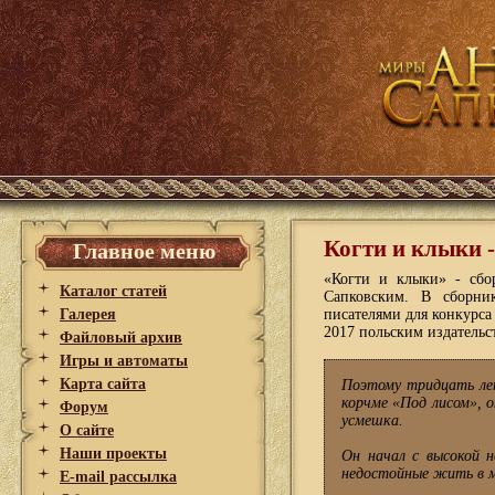
Когти и клыки 
Главное меню
«Когти и клыки» - сбо
Каталог статей
Сапковским. В сборни
Галерея
писателями для конкурса
2017 польским издатель
Файловый архив
Игры и автоматы
Карта сайта
Поэтому тридцать лет
корчме «Под лисом», о
Форум
усмешка.
О сайте
Наши проекты
Он начал с высокой н
недостойные жить в м
E-mail рассылка