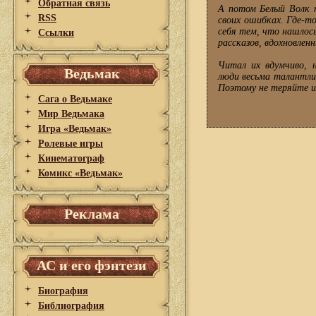
Обратная связь
А потом Белый Волк п
RSS
своих ошибках. Где-т
себя тем, что нашлос
Ссылки
рассказов, вдохновлен
Читал их вдумчиво, 
Ведьмак
люди весьма талантли
Поэтому не теряйте их
Сага о Ведьмаке
Мир Ведьмака
Игра «Ведьмак»
Ролевые игры
Кинематограф
Комикс «Ведьмак»
Реклама
АС и его фэнтези
Биография
Библиография