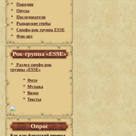
Пародии
Опусы
Последователи
Рыцарские гербы
Симфо-рок группа ESSE
Фан-арт
Рок-группа «ESSE»
Раздел симфо-рок
группы «ESSE»
Фото
Музыка
Видео
Тексты
Опрос
Как вам фанатский перевод