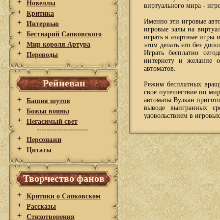
Новеллы
виртуального мира - игр
Критика
Именно эти игровые авто
Интервью
игровые залы на виртуа
Бестиарий Сапковского
играть в азартные игры и
Мир короля Артура
этом делать это без доп
Играть бесплатно сего
Переводы
интернету и желание о
автоматов.
Рейневан
Режим бесплатных враще
свое путешествие по мир
автоматы Вулкан пригот
Башня шутов
выводе выигранных ср
Божьи воины
удовольствием в игровых
Негасимый свет
---------------------
Персонажи
Цитаты
Творчество фанов
Критики о Сапковском
Рассказы
Стихотворения