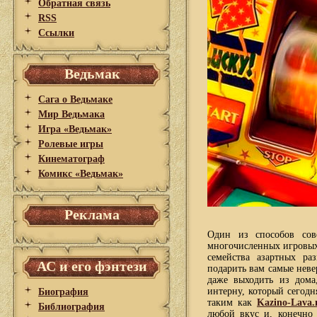
Обратная связь
RSS
Ссылки
Ведьмак
Сага о Ведьмаке
Мир Ведьмака
Игра «Ведьмак»
Ролевые игры
Кинематограф
Комикс «Ведьмак»
Реклама
Один из способов сов
многочисленных игровых
семейства азартных ра
АС и его фэнтези
подарить вам самые неве
даже выходить из дома
интерну, который сегодн
Биография
таким как
Kazino-Lava.
Библиография
любой вкус и, конечно 