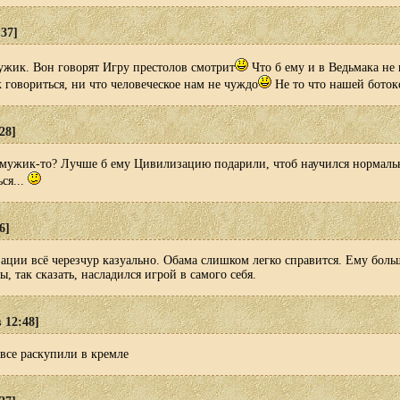
:37]
ужик. Вон говорят Игру престолов смотрит
Что б ему и в Ведьмака не 
к говориться, ни что человеческое нам не чуждо
Не то что нашей боток
28]
 мужик-то? Лучше б ему Цивилизацию подарили, чтоб научился нормаль
ся...
6]
ации всё черезчур казуально. Обама слишком легко справится. Ему боль
ы, так сказать, насладился игрой в самого себя.
 12:48]
все раскупили в кремле