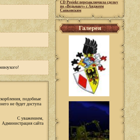
CD Projekt перезаключила сделку
по «Ведьмаку» с Анджеем
Сапковским
Галерея
ривоухого!
оскорбления, подобные
него не будет доступа
С уважением,
Администрация сайта