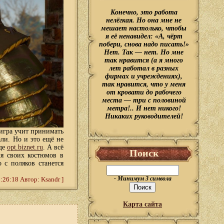
Конечно, это работа
нелёгкая. Но она мне не
мешает настолько, чтобы
я её ненавидел: «А, чёрт
побери, снова надо писать!»
Нет. Так — нет. Но мне
так нравится (а я много
лет работал в разных
фирмах и учреждениях),
так нравится, что у меня
от кровати до рабочего
места — три с половиной
метра!.. И нет никого!
Никаких руководителей!
игра учит принимать
ли. Но и это ещё не
оде
opt.biznet.ru
. А всё
Поиск
ля своих костюмов в
 с поляков станется
:26:18 Автор: Ksandr ]
- Минимум 3 символа
Карта сайта