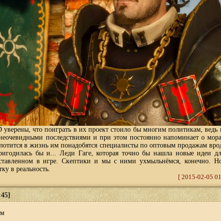
верены, что поиграть в их проект стоило бы многим политикам, ведь 
неочевидными последствиями и при этом постоянно напоминает о мора
плотится в жизнь им понадобятся специалисты по оптовым продажам вр
ригодилась бы и... Леди Гаге, которая точно бы нашла новые идеи д
ставленном в игре. Скептики и мы с ними ухмыльнёмся, конечно. Но
ку в реальность.
[ 2015-02-05 01
:45]
им