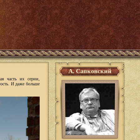
А. Сапковский
ая часть их серии,
тость. И даже больше