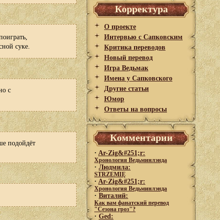
Корректура
О проекте
поиграть,
Интервью с Сапковским
сной суке.
Критика переводов
Новый перевод
Игра Ведьмак
Имена у Сапковского
Другие статьи
но с
Юмор
Ответы на вопросы
Комментарии
ше подойдёт
·
Ar-Zig&#251;r:
Хронология Ведьминлэнда
·
Людмила:
STRZEMIĘ
·
Ar-Zig&#251;r:
Хронология Ведьминлэнда
·
Виталий:
Как вам фанатский перевод
"Сезона гроз"?
·
Ged: