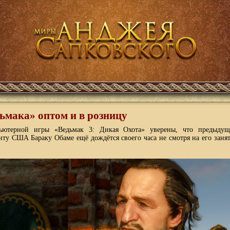
ьмака» оптом и в розницу
пьютерной игры «Ведьмак 3: Дикая Охота» уверены, что предыдущ
нту США Бараку Обаме ещё дождётся своего часа не смотря на его заня