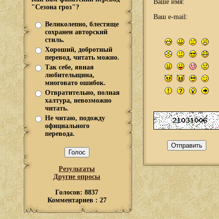
Ваше имя:
"Сезона гроз"?
Ваш e-mail:
Великолепно, блестяще
сохранен авторский
стиль.
Хороший, добротный
перевод, читать можно.
Так себе, явная
любительщина,
многовато ошибок.
Отвратительно, полная
халтура, невозможно
читать.
Не читаю, подожду
официального
перевода.
Результаты
Другие опросы
Голосов: 8837
Комментариев : 27