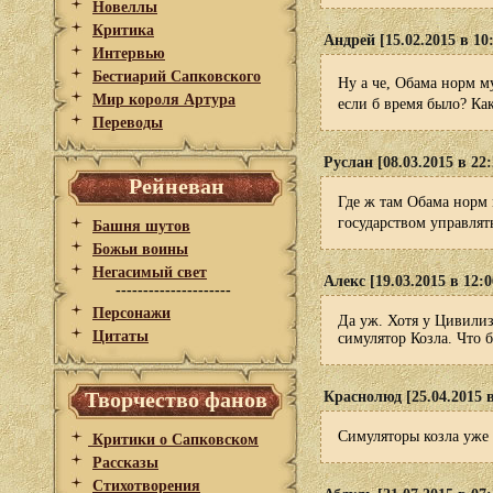
Новеллы
Критика
Андрей [15.02.2015 в 10
Интервью
Бестиарий Сапковского
Ну а че, Обама норм м
Мир короля Артура
если б время было? Ка
Переводы
Руслан [08.03.2015 в 22:
Рейневан
Где ж там Обама норм
государством управлять
Башня шутов
Божьи воины
Негасимый свет
Алекс [19.03.2015 в 12:0
---------------------
Персонажи
Да уж. Хотя у Цивилиз
Цитаты
симулятор Козла. Что б
Творчество фанов
Краснолюд [25.04.2015 в
Симуляторы козла уже 
Критики о Сапковском
Рассказы
Стихотворения