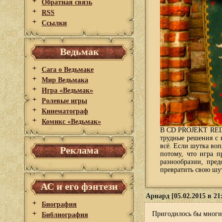
Обратная связь
RSS
Ссылки
Ведьмак
Сага о Ведьмаке
Мир Ведьмака
Игра «Ведьмак»
Ролевые игры
Кинематограф
Комикс «Ведьмак»
В CD PROJEKT RED у
трудные решения с 
всё. Если шутка во
Реклама
потому, что игра п
разнообразии, пред
превратить свою шут
АС и его фэнтези
Арнард [05.02.2015 в 21
Биография
Пригодилось бы мног
Библиография