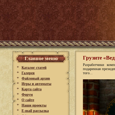
Грузите «Вед
Главное меню
Разработчики ком
Каталог статей
подаренная президе
Галерея
того...
Файловый архив
Игры и автоматы
Карта сайта
Форум
О сайте
Наши проекты
E-mail рассылка