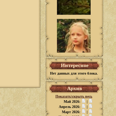
Интересное
Нет данных для этого блока.
Архив
Показать\скрыть весь
Май 2026:
|
Апрель 2026:
|
Март 2026:
|