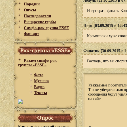
Абдуль [21.07.2015 в 07:
Пародии
Опусы
И тут срач, фанаты Ко
Последователи
Рыцарские гербы
Петя [03.09.2015 в 12:43
Симфо-рок группа ESSE
Фан-арт
Кремлелохи хуже совко
Рок-группа «ESSE»
Фанатик [30.09.2015 в 1
Раздел симфо-рок
Господа, что вы спори
группы «ESSE»
Фото
Музыка
Уважаемые посетители
Видео
Также убедительная пр
Тексты
сообщения будут удаля
на сайт.
Опрос
Как вам фанатский перевод