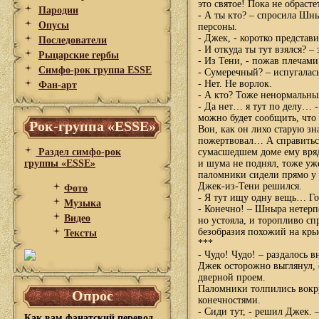
это святое! Пока не обрасте
Пародии
- А ты кто? – спросила Шн
Опусы
персоны.
- Джек, - коротко представи
Последователи
- И откуда ты тут взялся? 
Рыцарские гербы
- Из Тени, - пожав плечам
Симфо-рок группа ESSE
- Сумеречный? – испугалас
- Нет. Не ворлок.
Фан-арт
- А кто? Тоже ненормальны
- Да нет… я тут по делу… -
можно будет сообщить, что
Рок-группа «ESSE»
Вон, как он лихо старую з
пожертвовал… А справиться
Раздел симфо-рок
сумасшедшем доме ему вряд 
группы «ESSE»
и шума не поднял, тоже уж
паломники сидели прямо у 
Джек-из-Тени решился.
Фото
- Я тут ищу одну вещь… Гов
Музыка
- Конечно! – Шныра нетерпе
Видео
но устояла, и торопливо сп
безобразия похожий на кр
Тексты
***
- Чудо! Чудо! – раздалось 
Джек осторожно выглянул, 
дверной проем.
Паломники толпились вокр
Опрос
конечностями.
- Сиди тут, - решил Джек. 
Как вам фанатский перевод