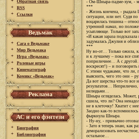
Обратная связь
- Ом-Шныра-падме-хум, - 
***
RSS
- Жизнь кончена, - рыдала
Ссылки
ситуации, или нет. Судя по
воцарилась тишина – относи
утренний намаз, но положе
Ведьмак
усыпляюще. Только вот за
«И какая зараза подсказал
задумалась Джулия и облизн
Сага о Ведьмаке
***
Мир Ведьмака
Ну во-от… Только ожила, ка
и к лучшему – пока все спя
Игра «Ведьмак»
поприличнее… А с другой… 
Ролевые игры
воскресят!) – и поговорить
Кинематограф
С этими чудаками, что ли, 
Комикс «Ведьмак»
выяснить, чего это они – ру
Да вот шерстка что-то все
результатов… Неприлично, 
нелюдьми…
Реклама
Шныра огляделась. Может, 
сшила, что ли? Она ненадол
не в клеточку! Хватит с не
Заодно как-то вспомнилось
АС и его фэнтези
фыркнула Шныра.
- Ну-ну, - привычно отозв
- Зато я теперь знаю, как 
Биография
деморализовать несчастное,
Библиография
остальное…