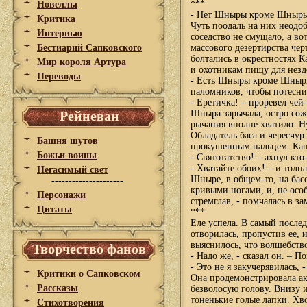
***
Новеллы
- Нет Шныры кроме Шныры, 
Критика
Чуть поодаль на них неодо
Интервью
соседство не смущало, а в
Бестиарий Сапковского
массового дезертирства чер
болтались в окрестностях К
Мир короля Артура
и охотникам пищу для незд
Переводы
- Есть Шныры кроме Шныры
паломников, чтобы потесни
- Еретичка! – проревел чей
Рейневан
Шныра зарычала, остро сожа
рычания вполне хватило. Н
Обладатель баса и чересчу
Башня шутов
прокушенным пальцем. Кап
Божьи воины
- Святотатство! – ахнул кто-
- Хватайте обоих! – и толпа
Негасимый свет
Шныре, в общем-то, на бас
---------------------
кривыми ногами, и, не особ
Персонажи
стремглав, - помчалась в з
Цитаты
***
Еле успела. В самый после
отворилась, пропустив ее, 
выяснилось, что волшебств
Творчество фанов
- Надо же, - сказал он. – П
- Это не я закучерявилась,
Критики о Сапковском
Она продемонстрировала ак
Рассказы
безволосую голову. Внизу 
тоненькие голые лапки. Хв
Стихотворения