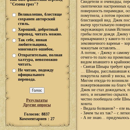
Свидетели и очевидцы, пере
"Сезона гроз"?
скептически настроенных е
поверхность пирамидки, ос
Великолепно, блестяще
помутнела, а потом просия
сохранен авторский
блистающий вид. Джек пост
стиль.
вытер хрустальную поверхн
Хороший, добротный
окружающих пламя Истинной
перевод, читать можно.
грибы после дождя. Джеку 
прикарманил у какого-то с
Так себе, явная
земляничного варенья – хор
любительщина,
чокнутым оставлять…
многовато ошибок.
А потом, - Джеку и самому 
Отвратительно, полная
отчего-то пало на промель
халтура, невозможно
видом впавшего в крайнюю 
читать.
- Святая Шныра требует кр
Не читаю, подожду
… Шныра, расслышавшая кр
официального
покрутила лапой у виска, н
перевода.
Мигом откуда-то возникли 
пожертвованиям на благо 
Джек не стал дожидаться, п
него, и незаметно скрылся
честно пообещала себе Шны
Результаты
хохота.
Другие опросы
- Видала болванов? – еле в
- Зачем ты их так? – с лег
Голосов: 8837
- А не знаю… придумалос
Комментариев : 27