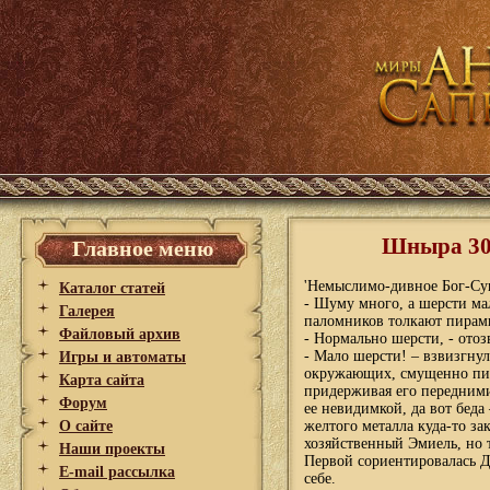
Шныра 30 
Главное меню
'Немыслимо-дивное Бог-Сущ
Каталог статей
- Шуму много, а шерсти ма
Галерея
паломников толкают пирами
Файловый архив
- Нормально шерсти, - отоз
- Мало шерсти! – взвизгну
Игры и автоматы
окружающих, смущенно писк
Карта сайта
придерживая его передними
Форум
ее невидимкой, да вот беда
О сайте
желтого металла куда-то за
хозяйственный Эмиель, но 
Наши проекты
Первой сориентировалась Дж
E-mail рассылка
себе.