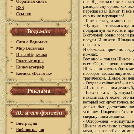
Обратная связь
нее. Я должна их всех спас
распорю ему брюхо, как ох
RSS
пересказывал Шмыг. И все в
Ссылки
оно их не переварило!
- Я всех спасу, и мне снов
«Ну-ну», - отозвалась пус
Ведьмак
подпрыгнув на месте, и при
В столовой ровно горели ра
посуды. И никого. Шныра о
Сага о Ведьмаке
повалить.
Мир Ведьмака
И обомлела: прямо по возду
ножнах.
Игра «Ведьмак»
Вот оно! – поняла Шныра. –
Ролевые игры
всех. Ой, не в руки, конеч
Кинематограф
Шныра потянула хобот к меч
Комикс «Ведьмак»
наоборот, весьма ощутимо щ
трагической, Шныра бы непр
- Отдавай сейчас же! – и п
«И что ж ты с ним делать б
Реклама
- Всех спасать, - буркнула
нахальным. А может, это на
который копирует голоса и
должен быть достаточно нах
АС и его фэнтези
усилиям. Покрепче обхвати
сверкнувшим лезвием.
- Осторожней! – возмутилас
Биография
Шныра изумленно вытаращил
Библиография
мечи, как раз сейчас мимо