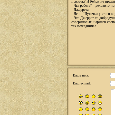
призрак? И Кейси не преда
- Чья работа? – деловито п
- Джеррета.
- Ясно. Шуточки у этого в
- Это Джеррет-то добродуш
озвериновых шариков слопал
так пожадничал…
Ваше имя:
Ваш e-mail: