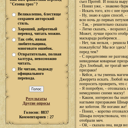
съел Протей. И пошла выру
"Сезона гроз"?
- Понял уже, - знакомо бур
- Искать того, кто с нее п
Великолепно, блестяще
- Ну, знаю я один способ, 
сохранен авторский
всю ночь до первых петухов
стиль.
- Так, - решительно сказала
Хороший, добротный
- Легко сказать, - возразил
перевод, читать можно.
Может, лучше просто отобра
маскарада разберемся…
Так себе, явная
- Нет, так нельзя, - решил
любительщина,
пожалуйста! Мы все здесь! 
многовато ошибок.
перед тем?
Отвратительно, полная
- С предателями не разгова
халтура, невозможно
невидимые коварные призра
читать.
Дух Злобный, не трогай меч
Не читаю, подожду
призраки!
официального
- Кейси, а ты умеешь магич
перевода.
Джеррета искать. Любой маг
попросить проверить, что 
- Я попробую, - отозвалась
немедленно сними маску!
- Каким, интересно бы знат
Результаты
наглыми призраками Шныра. 
Другие опросы
же хоботом. Не ногами же!
- Понял, - коротко отозвалс
Голосов: 8837
Шныра почувствовала, что 
Комментариев : 27
отобрали меч.
- Ой, - сказала она, видя в