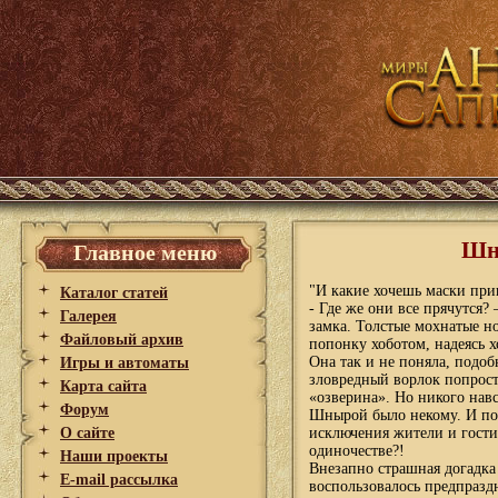
Шны
Главное меню
"И какие хочешь маски прив
Каталог статей
- Где же они все прячутся
Галерея
замка. Толстые мохнатые н
Файловый архив
попонку хоботом, надеясь 
Она так и не поняла, подоб
Игры и автоматы
зловредный ворлок попрост
Карта сайта
«озверина». Но никого навс
Форум
Шнырой было некому. И пос
О сайте
исключения жители и гости 
одиночестве?!
Наши проекты
Внезапно страшная догадка 
E-mail рассылка
воспользовалось предпразд