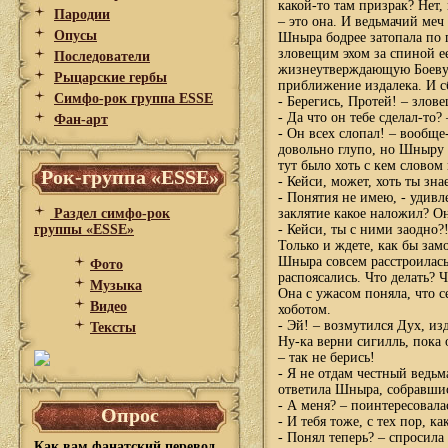
какой-то там призрак? Нет,
Пародии
– это она. И ведьмачий меч
Опусы
Шныра бодрее затопала по 
зловещим эхом за спиной е
Последователи
жизнеутверждающую Боевую 
Рыцарские гербы
приближение издалека. И сб
Симфо-рок группа ESSE
- Берегись, Протей! – злов
- Да что он тебе сделал-то
Фан-арт
- Он всех слопал! – вообщ
довольно глупо, но Шныру 
тут было хоть с кем словом
Рок-группа «ESSE»
- Кейси, может, хоть ты зна
- Понятия не имею, - удивл
Раздел симфо-рок
заклятие какое наложил? О
группы «ESSE»
- Кейси, ты с ними заодно?
Только и ждете, как бы зам
Шныра совсем расстроилась 
Фото
распоясались. Что делать? Ч
Музыка
Она с ужасом поняла, что с
Видео
хоботом.
- Эй! – возмутился Дух, из
Тексты
Ну-ка верни сигилль, пока
– так не берись!
- Я не отдам честный ведь
ответила Шныра, собравшис
- А меня? – поинтересовала
Опрос
- И тебя тоже, с тех пор, к
- Понял теперь? – спросила 
Как вам фанатский перевод