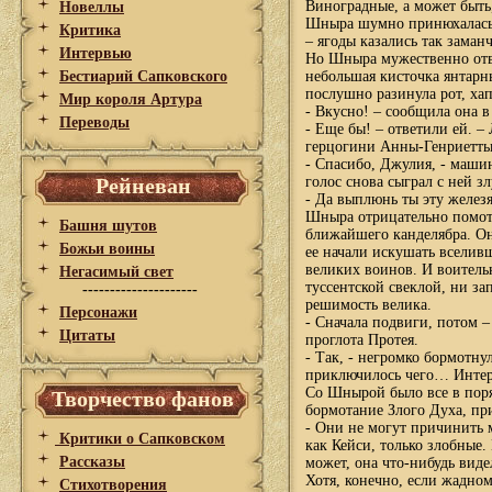
Виноградные, а может быть,
Новеллы
Шныра шумно принюхалась 
Критика
– ягоды казались так зама
Интервью
Но Шныра мужественно отво
Бестиарий Сапковского
небольшая кисточка янтарн
послушно разинула рот, хап
Мир короля Артура
- Вкусно! – сообщила она в
Переводы
- Еще бы! – ответили ей. –
герцогини Анны-Генриетты
- Спасибо, Джулия, - маши
Рейневан
голос снова сыграл с ней з
- Да выплюнь ты эту железя
Шныра отрицательно помота
Башня шутов
ближайшего канделябра. Она
Божьи воины
ее начали искушать вселив
великих воинов. И воительн
Негасимый свет
туссентской свеклой, ни з
---------------------
решимость велика.
Персонажи
- Сначала подвиги, потом –
Цитаты
проглота Протея.
- Так, - негромко бормотнул
приключилось чего… Интере
Со Шнырой было все в поря
Творчество фанов
бормотание Злого Духа, пр
- Они не могут причинить м
Критики о Сапковском
как Кейси, только злобные.
Рассказы
может, она что-нибудь виде
Хотя, конечно, если жадном
Стихотворения