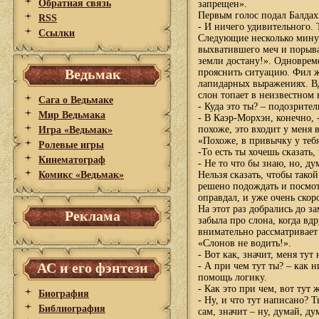
Обратная связь
запрещен».
Первым голос подал Балдах
RSS
- И ничего удивительного. 
Ссылки
Следующие несколько минут
выхватившего меч и порыва
земли достану!». Одновреме
Ведьмак
прояснить ситуацию. Фил ж
лапидарных выражениях. Вд
слон топает в неизвестном
Сага о Ведьмаке
- Куда это ты? – подозрите
Мир Ведьмака
- В Каэр-Морхэн, конечно, -
похоже, это входит у меня 
Игра «Ведьмак»
«Похоже, в привычку у тебя
Ролевые игры
-То есть ты хочешь сказать,
Кинематограф
- Не то что бы знаю, но, д
Комикс «Ведьмак»
Нельзя сказать, чтобы тако
решено подождать и посмотр
оправдал, и уже очень ско
На этот раз добрались до з
Реклама
забыла про слона, когда вд
внимательно рассматривает
«Слонов не водить!».
- Вот как, значит, меня ту
АС и его фэнтези
- А при чем тут ты? – как 
помощь логику.
- Как это при чем, вот тут
Биография
- Ну, и что тут написано?
Библиография
сам, значит – ну, думай, ду