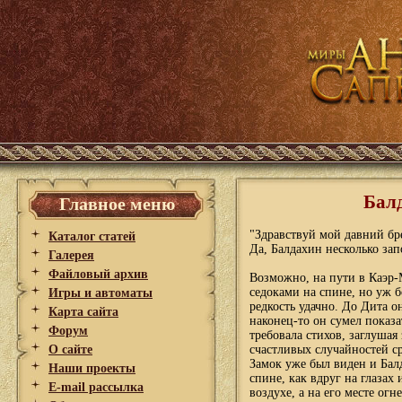
Балд
Главное меню
"Здравствуй мой давний бре
Каталог статей
Да, Балдахин несколько за
Галерея
Файловый архив
Возможно, на пути в Каэр-
седоками на спине, но уж б
Игры и автоматы
редкость удачно. До Дита о
Карта сайта
наконец-то он сумел показ
Форум
требовала стихов, заглушая
О сайте
счастливых случайностей ср
Замок уже был виден и Бал
Наши проекты
спине, как вдруг на глазах
E-mail рассылка
воздухе, а на его месте о