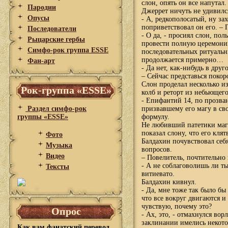
слон, опять он все напутал
Пародии
Джеррет ничуть не удивилс
Опусы
- А, редкополосатый, ну за
поприветствовал он его. – 
Последователи
- О да, - просиял слон, п
Рыцарские гербы
провести полную церемонию
Симфо-рок группа ESSE
последовательных ритуальн
продолжается примерно…
Фан-арт
- Да нет, как-нибудь в дру
– Сейчас представься покор
Слон проделал несколько и
Рок-группа «ESSE»
колб и реторт из небьющего
- Епифантий 14, по прозван
Раздел симфо-рок
призвавшему его магу в св
группы «ESSE»
формулу.
Не любивший патетики маг
показал слону, что его клят
Фото
Балдахин почувствовал себ
Музыка
вопросов.
Видео
– Повелитель, почтительно
- А не соблаговолишь ли ты
Тексты
витиевато.
Балдахин кивнул.
- Да, мне тоже так было бы 
что все вокруг двигаются и 
чувствую, почему это?
Опрос
- Ах, это, - отмахнулся во
заклинании имелись некот
Как вам фанатский перевод