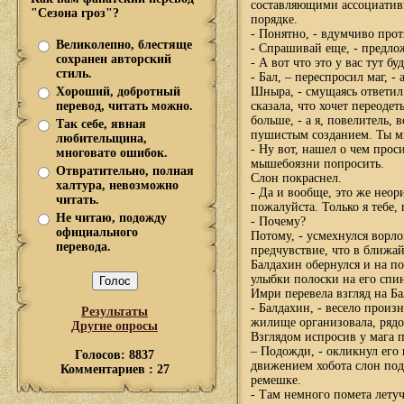
составляющими ассоциативн
"Сезона гроз"?
порядке.
- Понятно, - вдумчиво прот
Великолепно, блестяще
- Спрашивай еще, - предло
сохранен авторский
- А вот что это у вас тут б
стиль.
- Бал, – переспросил маг, - 
Хороший, добротный
Шныра, - смущаясь ответил 
перевод, читать можно.
сказала, что хочет переодет
больше, - а я, повелитель,
Так себе, явная
пушистым созданием. Ты мн
любительщина,
- Ну вот, нашел о чем проси
многовато ошибок.
мышебоязни попросить.
Отвратительно, полная
Слон покраснел.
халтура, невозможно
- Да и вообще, это же неор
читать.
пожалуйста. Только я тебе,
Не читаю, подожду
- Почему?
официального
Потому, - усмехнулся ворлок
перевода.
предчувствие, что в ближай
Балдахин обернулся и на п
улыбки полоски на его спи
Имри перевела взгляд на Б
- Балдахин, - весело произн
Результаты
жилище организовала, ряд
Другие опросы
Взглядом испросив у мага 
– Подожди, - окликнул его 
Голосов: 8837
движением хобота слон по
Комментариев : 27
ремешке.
- Там немного помета лету