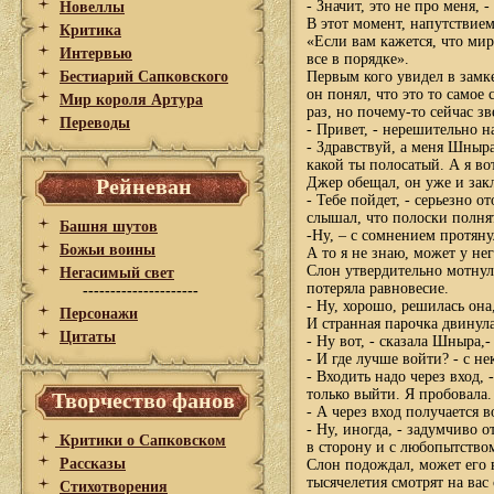
- Значит, это не про меня, 
Новеллы
В этот момент, напутствием
Критика
«Если вам кажется, что мир
Интервью
все в порядке».
Бестиарий Сапковского
Первым кого увидел в замк
он понял, что это то самое
Мир короля Артура
раз, но почему-то сейчас з
Переводы
- Привет, - нерешительно на
- Здравствуй, а меня Шныра
какой ты полосатый. А я вот
Рейневан
Джер обещал, он уже и зак
- Тебе пойдет, - серьезно о
слышал, что полоски полня
Башня шутов
-Ну, – с сомнением протяну
Божьи воины
А то я не знаю, может у не
Слон утвердительно мотнул
Негасимый свет
потеряла равновесие.
---------------------
- Ну, хорошо, решилась она,
Персонажи
И странная парочка двинула
Цитаты
- Ну вот, - сказала Шныра,-
- И где лучше войти? - с н
- Входить надо через вход,
только выйти. Я пробовала.
Творчество фанов
- А через вход получается 
- Ну, иногда, - задумчиво 
Критики о Сапковском
в сторону и с любопытством
Рассказы
Слон подождал, может его 
тысячелетия смотрят на ва
Стихотворения