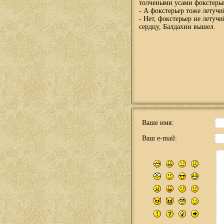
толчеными усами фокстерье
- А фокстерьер тоже летуч
- Нет, фокстерьер не летуч
сердцу, Балдахин вышел.
Ваше имя:
Ваш e-mail: