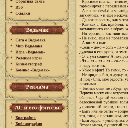
Обратная связь
- Красивое платье, - невоз
гармонирует с переливами с
RSS
- А так же desaixi и squami
Ссылки
заткнулись, - и еще нескол
- Да вот спросить, как у эт
- Как-как… Как прибили, та
Ведьмак
заставившего его выбрать ко
- Интересно, а как твои зм
- Не знаю, еще не проверял
Сага о Ведьмаке
- А вот мы щас…
Мир Ведьмака
«Соль – до-о – соль – ля – с
дудочка в его руках, и змеи
Игра «Ведьмак»
- Э, с ума сошел? А по-пр
Ролевые игры
«Ля – ля – ля – ля – со-оль 
Кинематограф
в пару косичек.
Комикс «Ведьмак»
- Убью нафиг! То гимн, то 
- Не придирайся, я дудку э
И под «Спи, моя радость, 
локонами.
Реклама
- Темные очки не забудь, дл
Первую маску они встретил
обличьи. Черный костюм не
белоснежной рубашки тольк
АС и его фэнтези
украшенный пером, сполз на
- Быть иль не быть? – воп
это, типа, с праздником, ле
Биография
- Благодарю, - улыбнулась 
Библиография
Вторая маска, пушистый пол