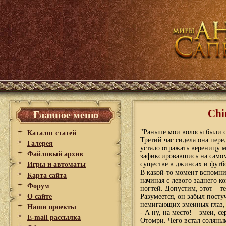
Chi
Главное меню
"Раньше мои волосы были с
Каталог статей
Третий час сидела она пер
Галерея
устало отражать вереницу м
Файловый архив
зафиксировавшись на само
существе в джинсах и футб
Игры и автоматы
В какой-то момент вспомни
Карта сайта
начиная с левого заднего к
Форум
ногтей. Допустим, этот – 
О сайте
Разумеется, он забыл посту
немигающих змеиных глаз, 
Наши проекты
- А ну, на место! – змеи, 
E-mail рассылка
Отомри. Чего встал соляны