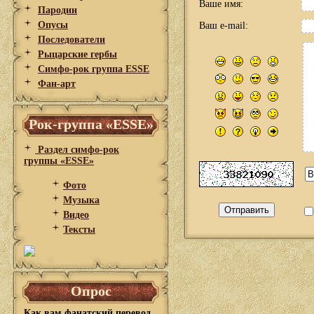
Ваше имя:
Пародии
Опусы
Ваш e-mail:
Последователи
Рыцарские гербы
Симфо-рок группа ESSE
Фан-арт
Рок-группа «ESSE»
Раздел симфо-рок
группы «ESSE»
Фото
Музыка
Видео
Тексты
Опрос
Как вам фанатский перевод