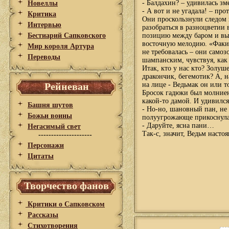
- Балдахин? – удивилась зм
Новеллы
- А вот и не угадала! – пр
Критика
Они проскользнули следом и
Интервью
разобраться в разноцветии
Бестиарий Сапковского
позицию между баром и вых
восточную мелодию. «Факир»
Мир короля Артура
не требовалась – они самоз
Переводы
шампанским, чувствуя, как 
Итак, кто у нас кто? Золуш
дракончик, бегемотик? А, 
Рейневан
на лице - Ведьмак он или 
Бросок гадюки был молниен
какой-то дамой. И удивился
Башня шутов
- Но-но, шановный пан, не 
Божьи воины
полуугрожающе прикоснула
- Даруйте, ясна пани…
Негасимый свет
Так-с, значит, Ведьм насто
---------------------
Персонажи
Цитаты
Творчество фанов
Критики о Сапковском
Рассказы
Стихотворения