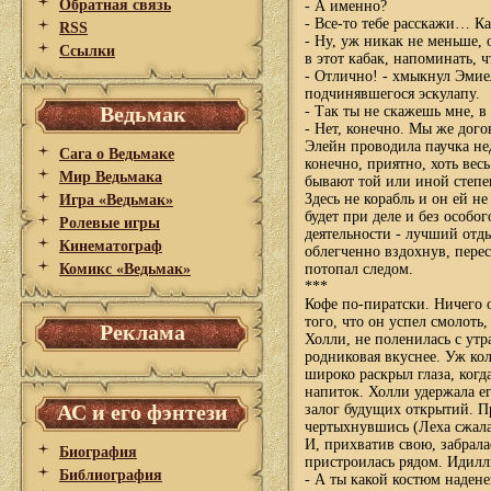
Обратная связь
- А именно?
- Все-то тебе расскажи… Ка
RSS
- Ну, уж никак не меньше,
Ссылки
в этот кабак, напоминать, ч
- Отлично! - хмыкнул Эмиел
подчинявшегося эскулапу.
Ведьмак
- Так ты не скажешь мне, в
- Нет, конечно. Мы же дого
Элейн проводила паучка не
Сага о Ведьмаке
конечно, приятно, хоть ве
Мир Ведьмака
бывают той или иной степен
Здесь не корабль и он ей н
Игра «Ведьмак»
будет при деле и без особог
Ролевые игры
деятельности - лучший отд
Кинематограф
облегченно вздохнув, перес
Комикс «Ведьмак»
потопал следом.
***
Кофе по-пиратски. Ничего о
того, что он успел смолоть
Реклама
Холли, не поленилась с утра
родниковая вкуснее. Уж ко
широко раскрыл глаза, когд
напиток. Холли удержала ег
АС и его фэнтези
залог будущих открытий. Пр
чертыхнувшись (Леха сжалас
И, прихватив свою, забрал
Биография
пристроилась рядом. Идилл
Библиография
- А ты какой костюм наден