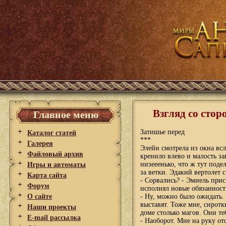
Взгляд со стор
Главное меню
Затишье перед
Каталог статей
***
Галерея
Элейн смотрела из окна всл
Файловый архив
кренило влево и малость за
низееенько, что ж тут поде
Игры и автоматы
за ветки. Эдакий вертолет 
Карта сайта
- Сорвались? - Эмиель прис
Форум
исполнял новые обязанност
О сайте
- Ну, можно было ожидать. 
выставят. Тоже мне, сирот
Наши проекты
доме столько магов. Они т
E-mail рассылка
- Наоборот. Мне на руку от