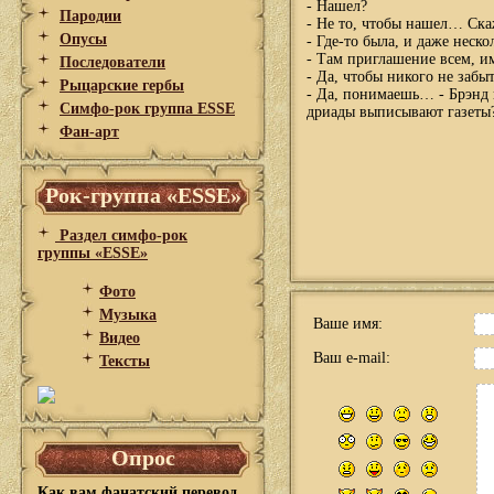
- Нашел?
Пародии
- Не то, чтобы нашел… Скаж
Опусы
- Где-то была, и даже нескол
- Там приглашение всем, 
Последователи
- Да, чтобы никого не забы
Рыцарские гербы
- Да, понимаешь… - Брэнд 
Симфо-рок группа ESSE
дриады выписывают газеты
Фан-арт
Рок-группа «ESSE»
Раздел симфо-рок
группы «ESSE»
Фото
Музыка
Ваше имя:
Видео
Ваш e-mail:
Тексты
Опрос
Как вам фанатский перевод