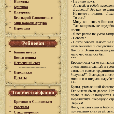
- Не знаю пока.
Новеллы
- А давай, я тобой переоден
Критика
- Думаешь? Это как-то сли
Интервью
- Не имеет значения, - Лех
Бестиарий Сапковского
- То есть?
- Могу, вон, хоть чайником
Мир короля Артура
- Так танцевать же неудобн
Переводы
носик.
- Я все равно не умею танце
- Совсем?
Рейневан
- Почти совсем. Как-то не 
изумленными и сочувствен
Холли и Элейн переглянулис
Башня шутов
мало что осталось бы.
Божьи воины
***
Краснолюды легко согласили
Негасимый свет
очень внимательный и трез
---------------------
взяты не совсем традицион
Персонажи
Золушек!", благодаря спосо
Цитаты
можно и в подвале нарубить,
***
Брэнд, утомленный бескон
Его мысли были далеко. На
Творчество фанов
права: в лоб не получится.
Перелистнув очередную стр
Критики о Сапковском
Эврика!
Рассказы
Леха, заглянувшая в библи
приветливо кивнул ей, явно
Стихотворения