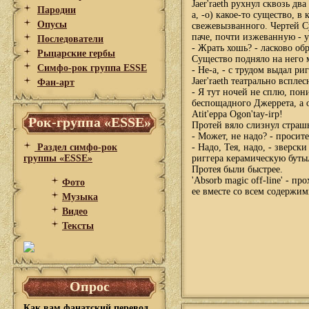
Jaer'raeth рухнул сквозь д
Пародии
а, -о) какое-то существо, 
Опусы
свежевызванного. Чертей С
паче, почти изжеванную - у
Последователи
- Жрать хошь? - ласково об
Рыцарские гербы
Существо подняло на него 
Симфо-рок группа ESSE
- Не-а, - с трудом выдал риг
Jaer'raeth театрально вспле
Фан-арт
- Я тут ночей не сплю, по
беспощадного Джеррета, а о
Atit'eppa Ogon'tay-irp!
Рок-группа «ESSE»
Протей вяло слизнул страш
- Может, не надо? - просит
Раздел симфо-рок
- Надо, Тея, надо, - зверс
группы «ESSE»
риггера керамическую буты
Протея были быстрее.
'Absorb magic off-line' - 
Фото
ее вместе со всем содержим
Музыка
Видео
Тексты
Опрос
Как вам фанатский перевод