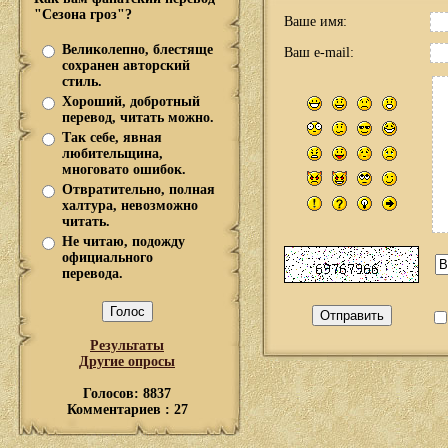
"Сезона гроз"?
Ваше имя:
Великолепно, блестяще
Ваш e-mail:
сохранен авторский
стиль.
Хороший, добротный
перевод, читать можно.
Так себе, явная
любительщина,
многовато ошибок.
Отвратительно, полная
халтура, невозможно
читать.
Не читаю, подожду
официального
перевода.
Результаты
Другие опросы
Голосов: 8837
Комментариев : 27