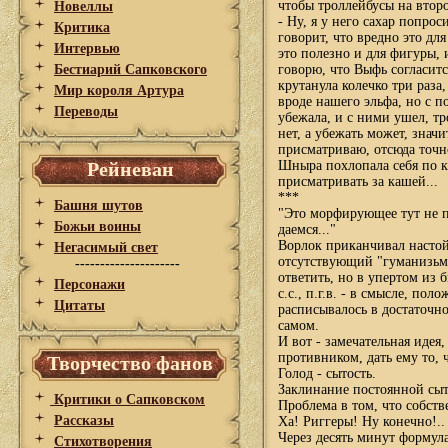
чтобы троллейбусы на второ
Новеллы
- Ну, я у него сахар попро
Критика
говорит, что вредно это для
Интервью
это полезно и для фигуры, 
Бестиарий Сапковского
говорю, что Выфь согласитс
крутанула колечко три раза
Мир короля Артура
вроде нашего эльфа, но с п
Переводы
убежала, и с ними ушел, тро
нет, а убежать может, значи
присматриваю, отсюда точно
Рейневан
Шныра похлопала себя по к
присматривать за кашей...
***
Башня шутов
"Это морфирующее тут не п
Божьи воины
даемся..."
Ворлок приканчивал настой
Негасимый свет
отсутствующий "гуманизьм".
---------------------
ответить, но в упертом из 
Персонажи
с.с., п.г.в. - в смысле, по
Цитаты
расписывалось в достаточн
самом.
И вот - замечательная идея
противником, дать ему то, 
Творчество фанов
Голод - сытость.
Заклинание постоянной сыто
Критики о Сапковском
Проблема в том, что собств
Рассказы
Ха! Риггеры! Ну конечно!..
Через десять минут формул
Стихотворения