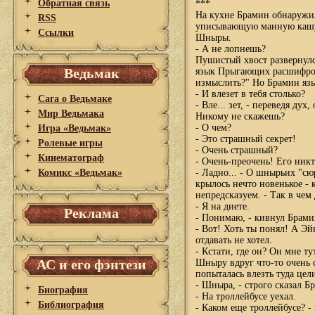
Обратная связь
***
На кухне Брамин обнаружи
RSS
уписывающую манную кашу п
Ссылки
Шныры.
- А не лопнешь?
Пушистый хвост развернул
Ведьмак
язык Прыгающих расшифрова
измыслить?" Но Брамин яз
- И влезет в тебя столько?
Сага о Ведьмаке
- Вле... зет, - переведя д
Мир Ведьмака
Никому не скажешь?
- О чем?
Игра «Ведьмак»
- Это страшный секрет!
Ролевые игры
- Очень страшный?
Кинематограф
- Очень-преочень! Его никт
Комикс «Ведьмак»
- Ладно... - О шнырьих "с
крылось нечто новенькое - 
непредсказуем. - Так в чем
- Я на диете.
Реклама
- Понимаю, - кивнул Брами
- Вот! Хоть ты понял! А Эй
отдавать не хотел.
- Кстати, где он? Он мне ту
АС и его фэнтези
Шныру вдруг что-то очень 
попыталась влезть туда цел
- Шныра, - строго сказал Бр
Биография
- На троллейбусе уехал.
Библиография
- Каком еще троллейбусе? -