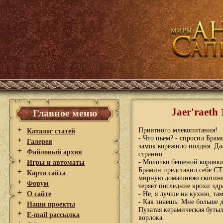
Jaer'raeth
Главное меню
Приятного млекопитания!
Каталог статей
- Что пьем? - спросил Брам
Галерея
замок корежило полдня. Даж
Файловый архив
странно.
- Молочко бешеной коровки, 
Игры и автоматы
Брамин представил себе С
Карта сайта
мирную домашнюю скотинку,
Форум
теряет последние крохи здр
О сайте
- Не, я лучше на кухню, там
- Как знаешь. Мне больше д
Наши проекты
Пузатая керамическая буты
E-mail рассылка
ворлока.