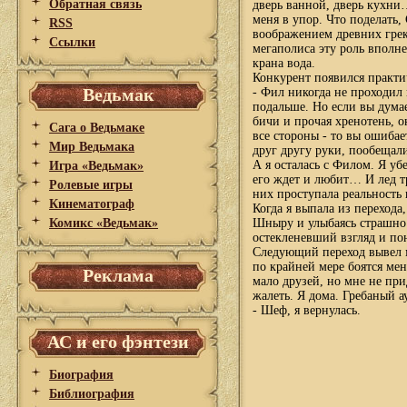
Обратная связь
дверь ванной, дверь кухни
меня в упор. Что поделать
RSS
воображением древних грек
Ссылки
мегаполиса эту роль вполн
крана вода.
Конкурент появился практи
Ведьмак
- Фил никогда не проходил 
подальше. Но если вы думае
бичи и прочая хренотень, о
Сага о Ведьмаке
все стороны - то вы ошибае
Мир Ведьмака
друг другу руки, пообещали
А я осталась с Филом. Я убе
Игра «Ведьмак»
его ждет и любит… И лед тр
Ролевые игры
них проступала реальность
Кинематограф
Когда я выпала из переход
Комикс «Ведьмак»
Шныру и улыбаясь страшно 
остекленевший взгляд и по
Следующий переход вывел м
по крайней мере боятся мен
Реклама
мало друзей, но мне не при
жалеть. Я дома. Гребаный ау
- Шеф, я вернулась.
АС и его фэнтези
Биография
Библиография