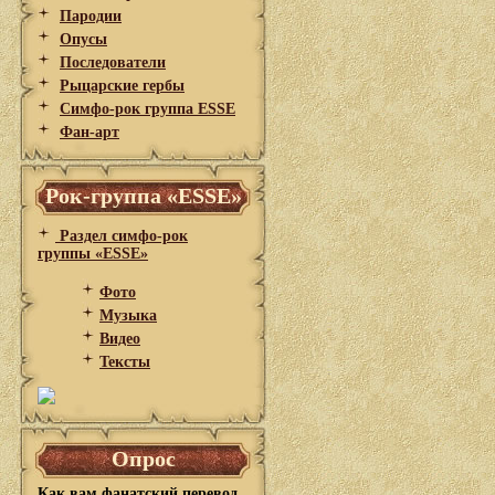
Пародии
Опусы
Последователи
Рыцарские гербы
Симфо-рок группа ESSE
Фан-арт
Рок-группа «ESSE»
Раздел симфо-рок
группы «ESSE»
Фото
Музыка
Видео
Тексты
Опрос
Как вам фанатский перевод