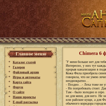
Chimera 6 
Главное меню
'У меня больше нет для тебя
Каталог статей
Интересно, у них тут кажды
Галерея
прорыв канализации в подв
Файловый архив
Кожа Фила приобрела синев
говорила, что не умею лечи
Игры и автоматы
неоднократно…
Карта сайта
- Поздно…- Леха тоже не у
Форум
- Но попробовать стоит. Дава
О сайте
Там - было холодно и серо.
не для меня, для него. Не 
Наши проекты
или райские кущи, а для Фи
E-mail рассылка
обычного коридора городск