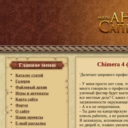
Chimera 4 
Главное меню
'Дилетант широкого профил
Каталог статей
Галерея
- У меня просто нет слов, 
Файловый архив
много говорили о професси
уличный фигляр будет выгл
Игры и автоматы
все местные дела? С каких
Карта сайта
загрязненности окружающе
Форум
- А я и не оперативник.
О сайте
- Ты даже на канцелярскую
изволь работать, а не разв
Наши проекты
Я хихикнула, вспоминая оч
E-mail рассылка
из дверей и, плавно увелич