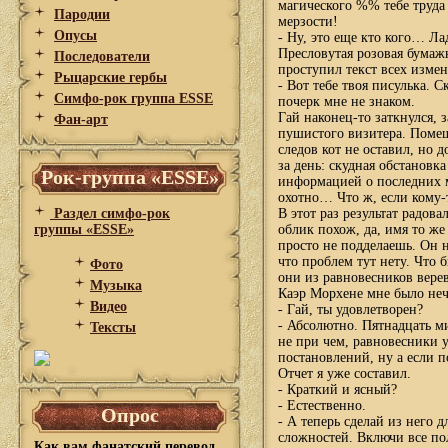
магического %% тебе труда 
Пародии
мерзости!
Опусы
- Ну, это еще кто кого… Ла
Пресловутая розовая бумаж
Последователи
проступил текст всех изме
Рыцарские гербы
- Вот тебе твоя писулька. 
Симфо-рок группа ESSE
почерк мне не знаком.
Гай наконец-то заткнулся, 
Фан-арт
пушистого визитера. Помещ
следов кот не оставил, но 
за день: скудная обстановк
Рок-группа «ESSE»
информацией о последних 
охотно… Что ж, если кому-т
Раздел симфо-рок
В этот раз результат радов
группы «ESSE»
облик похож, да, имя то же
просто не подделаешь. Он н
что проблем тут нету. Что 
Фото
они из равновесников верев
Музыка
Каэр Морхене мне было не
Видео
- Гай, ты удовлетворен?
- Абсолютно. Пятнадцать ми
Тексты
не при чем, равновесники 
постановлений, ну а если п
Отчет я уже составил.
- Краткий и ясный?
- Естественно.
Опрос
- А теперь сделай из него
сложностей. Включи все п
Как вам фанатский перевод