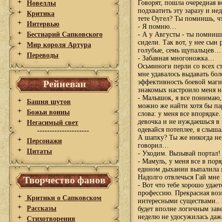
Говорят, пошла очередная 
Новеллы
подхватить эту заразу и не
Критика
тете Оугел? Ты помнишь, ч
Интервью
- Я помню…
Бестиарий Сапковского
- А у Августы - ты помнишь
сидели. Так вот, у нее сын
Мир короля Артура
голубые, семь щупальцев…
Переводы
- Забавная многоножка…
Осьминоги перли со всех ст
мне удавалось выдавать бол
Рейневан
эффективность боевой маги
знакомых настроило меня н
- Малышок, я все понимаю,
Башня шутов
можно же найти хотя бы па
Божьи воины
слова: у меня все впорядке
девочка и не нуждаешься в 
Негасимый свет
одевайся потеплее, я слышал
---------------------
А шапку? Ты же никогда не 
Персонажи
говорил…
Цитаты
- Уходим. Вызывай портал!
- Мамуль, у меня все в пор
едином дыхании выпалила я
Надолго отвлечься Гай мне 
Творчество фанов
- Вот что тебе хорошо удает
профессию. Прекрасная воз
Критики о Сапковском
интересными существами.. 
Рассказы
будет вполне логичным заве
неделю не удосужилась даже
Стихотворения