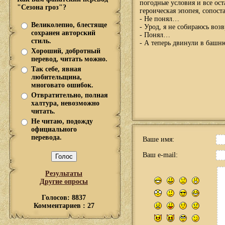
погодные условия и все ост
"Сезона гроз"?
героическая эпопея, сопос
- Не понял…
Великолепно, блестяще
- Урод, я не собираюсь воз
сохранен авторский
- Понял…
стиль.
- А теперь двинули в башн
Хороший, добротный
перевод, читать можно.
Так себе, явная
любительщина,
многовато ошибок.
Отвратительно, полная
халтура, невозможно
читать.
Не читаю, подожду
официального
перевода.
Ваше имя:
Ваш e-mail:
Результаты
Другие опросы
Голосов: 8837
Комментариев : 27