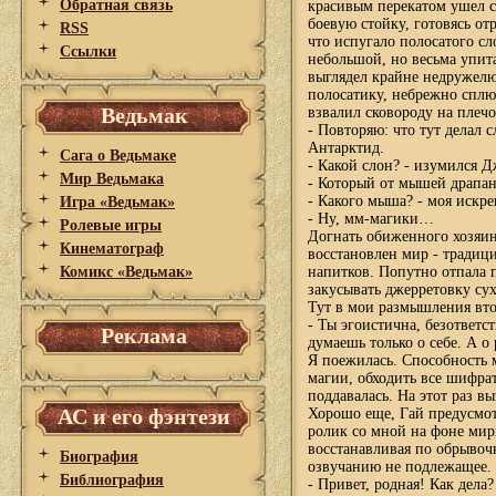
Обратная связь
красивым перекатом ушел с
боевую стойку, готовясь от
RSS
что испугало полосатого с
Ссылки
небольшой, но весьма упит
выглядел крайне недружел
полосатику, небрежно сплю
Ведьмак
взвалил сковороду на плечо
- Повторяю: что тут делал с
Антарктид.
Сага о Ведьмаке
- Какой слон? - изумился Д
Мир Ведьмака
- Который от мышей драпану
- Какого мыша? - моя искре
Игра «Ведьмак»
- Ну, мм-магики…
Ролевые игры
Догнать обиженного хозяина
Кинематограф
восстановлен мир - тради
Комикс «Ведьмак»
напитков. Попутно отпала 
закусывать джерретовку су
Тут в мои размышления вто
- Ты эгоистична, безответ
Реклама
думаешь только о себе. А о
Я поежилась. Способность 
магии, обходить все шифра
поддавалась. На этот раз в
АС и его фэнтези
Хорошо еще, Гай предусмот
ролик со мной на фоне мир
восстанавливая по обрывоч
Биография
озвучанию не подлежащее.
Библиография
- Привет, родная! Как дела