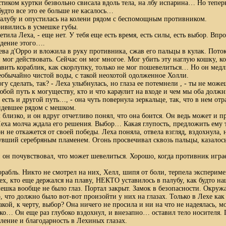
стиком куртки безвольно свисала вдоль тела, на лбу испарина… Но теперь
будто все это ее больше не касалось…
палубу и опустилась на колени рядом с беспомощным противником.
ривились в усмешке губы.
ветила Леха, - еще нет. У тебя еще есть время, есть силы, есть выбор. Впр
ждение этого….
ева д'Орро и вложила в руку противника, сжав его пальцы в кулак. Пото
н мог действовать. Сейчас он мог многое. Мог убить эту наглую кошку, к
давить кораблик, как скорлупку, только не мог пошевелиться… Но он медл
еобычайно чистой воды, с такой неохотой одолженное Холли.
огу сделать, так? - Леха улыбнулась, но глаза ее потемнели , - ты не може
юбой путь к могуществу, кто и что караулит на входе и чем мы оба должн
 есть и другой путь…, - она чуть повернула зеркальце, так, что в нем от
девшее рядом с мешком.
 близко, и он вдруг отчетливо понял, что она боится. Он ведь может и пр
 Леха молча ждала его решения. Выбор… Какая глупость, предложить ему 
н не откажется от своей победы. Леха поняла, отвела взгляд, вздохнула,
вший серебряным пламенем. Огонь просвечивал сквозь пальцы, казалось,
и он почувствовал, что может шевелиться. Хорошо, когда противник играе
орабль. Никто не смотрел на них, Хелл, шипя от боли, терпела эксперим
ех, кто еще держался на плаву, НЕКТО уставилось в палубу, как будто на
мешка вообще не было глаз. Портал закрыт. Замок в безопасности. Окруж
, что должно было вот-вот произойти у них на глазах. Только в Лехе как
акой, к черту, выбор? Она ничего не просила и ни на что не надеялась, 
ко… Он еще раз глубоко вздохнул, и внезапно… оставил тело носителя. 
мление и благодарность в Лехиных глазах.