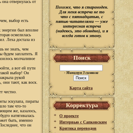
 она отвернулась от
Похоже, что я старомоден.
Для меня встреча не то
что с пятнадцатью, с
очем, выбор есть
пятью читателями — уже
интересная встреча
к энергии был вполне
(надеюсь, это обоюдно), и я
оторая осмелилась
всегда готов к этому.
ил. Леха достала из
шь не знать, чем
ы будем заплатить. Я
Поиск
разилось молчаливое
ойти, а вот ей пути
такой выбор! Он
- Минимум 3 символа
 накрыла рукой
 они тают, как воск.
Карта сайта
т честно.
енты эскулапа, пираты
Корректура
шло там что-то
ающим же, казалось,
 будто натягивалась
О проекте
может быть, именно
Интервью с Сапковским
Последнее, что он
Критика переводов