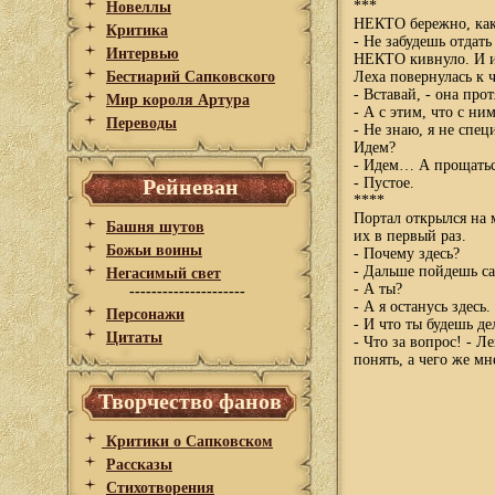
***
Новеллы
НЕКТО бережно, как 
Критика
- Не забудешь отдать
Интервью
НЕКТО кивнуло. И и
Бестиарий Сапковского
Леха повернулась к 
- Вставай, - она про
Мир короля Артура
- А с этим, что с ни
Переводы
- Не знаю, я не спе
Идем?
- Идем… А прощатьс
Рейневан
- Пустое.
****
Портал открылся на м
Башня шутов
их в первый раз.
Божьи воины
- Почему здесь?
- Дальше пойдешь са
Негасимый свет
- А ты?
---------------------
- А я останусь здесь.
Персонажи
- И что ты будешь де
Цитаты
- Что за вопрос! - Л
понять, а чего же мн
Творчество фанов
Критики о Сапковском
Рассказы
Стихотворения