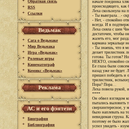
Обратная связь
начале поединка хля
происходящего, как 
RSS
Леха скользнула на 
Ссылки
- Ты выиграла…- ск
- Нет, - спокойно от
всегда. И в подтвер
Ведьмак
Леха сняла с шеи Чи
достаточен, чтобы о
жалеть его, мог раз
Сага о Ведьмаке
кармана зеркальце н
Мир Ведьмака
- Ты знаешь, что я м
делает трилистник л
Игра «Ведьмак»
готова. Ты готов? Но
Ролевые игры
НЕКТО, спокойно си
Кинематограф
Ее глаза были совсем
Комикс «Ведьмак»
назад уже не будет.
пришел победить и о
трилистник, вспыхну
Пора? Пора…
Реклама
Леха повела рукой, 
****
Он обвел взглядом к
пытались выловить т
АС и его фэнтези
сверхинтересное, у 
было наплевать на то
невидимая струна. К
Биография
поэтому ее было жал
Библиография
успел увидеть - изу