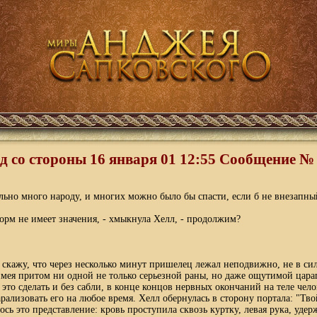
д со стороны 16 января 01 12:55 Cообщение №
льно много народу, и многих можно было бы спасти, если б не внезапн
орм не имеет значения, - хмыкнула Хелл, - продолжим?
я скажу, что через несколько минут пришелец лежал неподвижно, не в си
имея притом ни одной не только серьезной раны, но даже ощутимой цара
 это сделать и без сабли, в конце концов нервных окончаний на теле чел
рализовать его на любое время. Хелл обернулась в сторону портала: "Тво
сь это представление: кровь проступила сквозь куртку, левая рука, удер