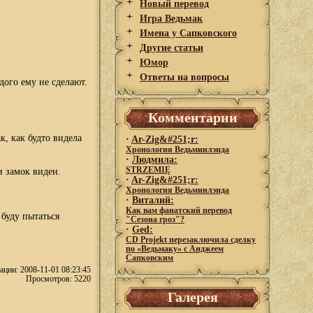
Новый перевод
Игра Ведьмак
Имена у Сапковского
Другие статьи
Юмор
Ответы на вопросы
дого ему не сделают.
Комментарии
к, как будто видела
·
Ar-Zig&#251;r:
Хронология Ведьминлэнда
·
Людмила:
STRZEMIĘ
и замок виден.
·
Ar-Zig&#251;r:
Хронология Ведьминлэнда
·
Виталий:
Как вам фанатский перевод
 буду пытаться
"Сезона гроз"?
·
Ged:
CD Projekt перезаключила сделку
по «Ведьмаку» с Анджеем
Сапковским
ации: 2008-11-01 08:23:45
Просмотров: 5220
Галерея