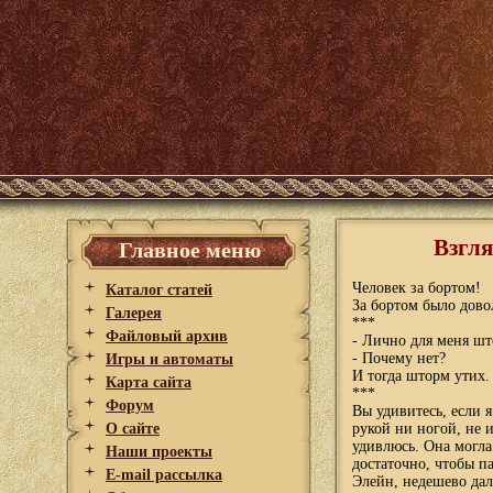
Взгля
Главное меню
Человек за бортом!
Каталог статей
За бортом было дово
Галерея
***
Файловый архив
- Лично для меня шт
- Почему нет?
Игры и автоматы
И тогда шторм утих.
Карта сайта
***
Форум
Вы удивитесь, если 
О сайте
рукой ни ногой, не 
удивлюсь. Она могла
Наши проекты
достаточно, чтобы па
E-mail рассылка
Элейн, недешево дало