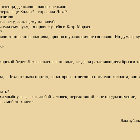
птенца, держало в лапках зеркало.
 зеркальце Холли? - спросила Леха?
счезло.
человеку, лежащему на палубе.
тянула ему руку, - я провожу тебя в Каэр-Морхен.
м?
циалист по реинкарнациям, простого уравнения не составлю. Но думаю, ху
я?
орской берег. Леха зашлепала по воде, глядя на разлетающиеся брызги та
м, - Леха открыла портал, из которого отчетливо потянуло холодом, вон 
лать?
еха улыбнулась, - как любой человек, переживший свое предназначение, я
е самой-то хочется.
Дата публик