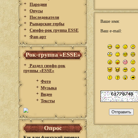
Пародии
Опусы
Последователи
Ваше имя:
Рыцарские гербы
Симфо-рок группа ESSE
Ваш e-mail:
Фан-арт
Рок-группа «ESSE»
Раздел симфо-рок
группы «ESSE»
Фото
Музыка
Видео
Тексты
Опрос
Как вам фанатский перевод