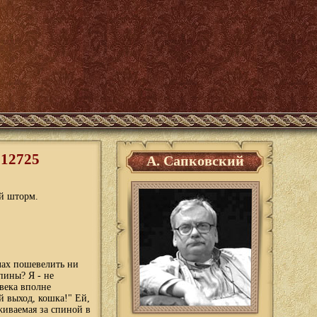
 12725
А. Сапковский
ый шторм.
лах пошевелить ни
пины? Я - не
овека вполне
й выход, кошка!" Ей,
живаемая за спиной в