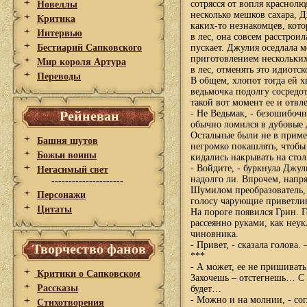
сотрясся от вопля краснол
Новеллы
несколько мешков сахара, Д
Критика
каких-то незнакомцев, кото
Интервью
в лес, она совсем расстроил
Бестиарий Сапковского
пускает. Джулия оседлала м
приготовлением нескольких
Мир короля Артура
в лес, отменять это идиотс
Переводы
В общем, хлопот тогда ей х
ведьмочка подолгу сосредот
такой вот момент ее и отвл
Рейневан
- Не Ведьмак, - безошибоч
обычно ломился в дубовые 
Остальные были не в приме
Башня шутов
негромко покашлять, чтобы
Божьи воины
кидались накрывать на стол
- Войдите, - буркнула Джул
Негасимый свет
надолго ли. Впрочем, напря
---------------------
Шумилом преобразователь, 
Персонажи
голосу чарующие приветли
Цитаты
На пороге появился Грин. Г
рассеянно руками, как неу
чиновника.
- Привет, - сказала голова
Творчество фанов
***
- А может, ее не пришиват
Критики о Сапковском
Захочешь – отстегнешь… С н
Рассказы
будет…
- Можно и на молнии, - сог
Стихотворения