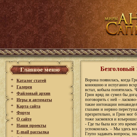
Безголовый 
Главное меню
Ворона появилась, когда Гр
Каталог статей
конюшню и испуганно всхра
Галерея
встал, кобыла попятилась. 
Файловый архив
Грин вряд ли сумел бы догад
поговорить с ней – ласков
Игры и автоматы
такие интонации ненавидела
Карта сайта
глазами и нервно переступа
Форум
презрительно, и Грин мог б
О сайте
тоже засмеялся и взъероши
- Где ты была все это врем
Наши проекты
успокоилась. – Мы здесь в
E-mail рассылка
Глупо задавать вопросы, зна