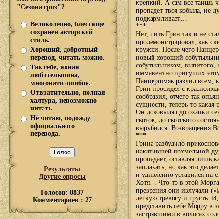
крепкий. А сам все таишь ч
"Сезона гроз"?
пропадет твоя кобыла, не д
подкармливает…
Великолепно, блестяще
***
сохранен авторский
Нет, пить Грин так и не ст
стиль.
продемонстрировал, как ск
Хороший, добротный
кружки. После чего Панцер 
перевод, читать можно.
новый хороший собутыльник
собутыльником, выпитого, я
Так себе, явная
имманентно присущих этому
любительщина,
Панцершмяк разлил всем, к
многовато ошибок.
Грин просидел с краснолюда
Отвратительно, полная
сообразил, отчего так опья
халтура, невозможно
сущности, теперь-то какая 
читать.
Он доковылял до охапки сен
Не читаю, подожду
скотов, до скотского состо
официального
вырубился. Возвращения В
перевода.
***
Грина разбудило прикоснов
накатившей похмельной дур
пропадает, оставляя лишь к
заплакать, но как это делае
Результаты
и удивленно уставился на 
Другие опросы
Хотя… Что-то в этой Морга
презрения они излучали («
Голосов: 8837
легкую тревогу и грусть. И,
Комментариев : 27
представить себе Морру в з
застрявшими в волосах соло