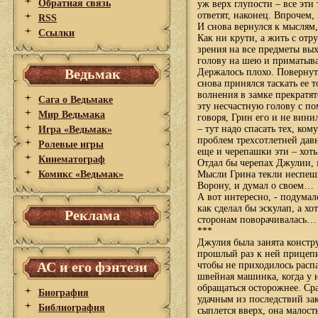
Обратная связь
уж верх глупости – все эти 
ответят, наконец. Впрочем
RSS
И снова вернулся к мыслям,
Ссылки
Как ни крути, а жить с отр
зрения на все предметы вы
голову на шею и приматыв
Ведьмак
Держалось плохо. Повернуть
снова принялся таскать ее 
волнения в замке прекратя
Сага о Ведьмаке
эту несчастную голову с по
Мир Ведьмака
говоря, Грин его и не вини
– тут надо спасать тех, ко
Игра «Ведьмак»
проблем трехсотлетней дав
Ролевые игры
еще и черепашки эти – хоть
Кинематограф
Отдал бы черепах Джулии, 
Комикс «Ведьмак»
Мысли Грина текли неспешн
Ворону, и думал о своем…
А вот интересно, - подумал
как сделал бы эскулап, а х
Реклама
сторонам поворачивалась…
***
Джулия была занята констру
прошлый раз к ней прицепил
АС и его фэнтези
чтобы не приходилось расп
швейная машинка, когда у н
обращаться осторожнее. Ср
Биография
удачным из последствий за
Библиография
сыплется вверх, она малост