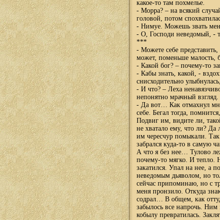
какое-то там похмелье.
- Морра? – на всякий случ
головой, потом спохватилас
- Нимуе. Можешь звать ме
- О, Господи неведомый, - 
***
- Можете себе представить, 
может, поменьше малость, 
- Какой бог? – почему-то з
- Кабы знать, какой, - вздо
снисходительно улыбнулась,
- И что? – Леха ненавязчив
непонятно мрачный взгляд.
- Да вот… Как отмахнул мне
себе. Бегал тогда, помнитс
Подвиг им, видите ли, так
не хватало ему, что ли? Да
им чересчур помыкали. Так 
забрался куда-то в самую ча
А что я без нее… Тулово ле
почему-то мягко. И тепло. 
закатился. Упал на нее, а 
неведомым дьяволом, но то
сейчас припоминаю, но с т
меня пронзило. Откуда знаю
содрал… В общем, как оттуд
забылось все напрочь. Ним 
кобылу превратилась. Закля