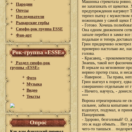
Машинка стрекотала ровно,
Пародии
не захихикать от щекотки. 
Опусы
предупреждения нагрянут Т
терпел пытку с мужеством 
Последователи
ножницами у самой щеки Гр
Рыцарские гербы
- Готово. Хочешь полюбова
Симфо-рок группа ESSE
Она одним движением сотво
запале перебил в замке все
Фан-арт
подальше и теперь доставал
Грин придирчиво осмотрел
примерно настолько же, на
Рок-группа «ESSE»
голова.
- Красавец, - прокомментир
Раздел симфо-рок
Знаешь, такой вот фасончи
группы «ESSE»
В зеркале на мгновение пр
нервно протер глаза, и не
- Наверное… Ты права, непр
Фото
Грин шагнул к порогу, едва
Музыка
совершенно отдельным от г
Видео
- Ничего, научусь, - донесл
***
Тексты
Ворона отреагировала не с
сильнее, забила копытами и
вздохнул, подумал, и приня
Панцершмяк.
- Здорово, безголовый! О, д
Опрос
это ж надо обмыть… Нет уж,
чего-то таишься… подозрите
Как вам фанатский перевод