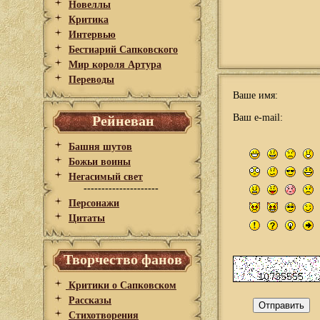
Новеллы
Критика
Интервью
Бестиарий Сапковского
Мир короля Артура
Переводы
Ваше имя:
Ваш e-mail:
Рейневан
Башня шутов
Божьи воины
Негасимый свет
---------------------
Персонажи
Цитаты
Творчество фанов
Критики о Сапковском
Рассказы
Стихотворения