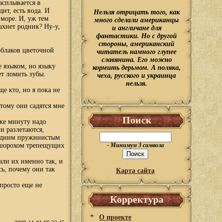
асплывается в
ит, есть вода. И
Нельзя отрицать того, как
 море. И, уж тем
много сделали американцы
ахнет родник? Ну-у,
и англичане для
фантастики. Но с другой
стороны, американский
облаков цветочной
читатель намного глупее
славянина. Его можно
е языком, но языку
кормить дерьмом. А поляка,
ет ломить зубы.
чеха, русского и украинца
нельзя.
е кто, но я пока не
этому они садятся мне
Поиск
 же минуту надо
и разлетаются,
и одним пружинистым
м шорохом трепещущих
- Минимум 3 символа
али их именно так, и
сь, почему они так
Карта сайта
.
 просто еще не
Корректура
О проекте