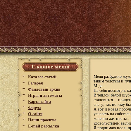
Главное меню
Меня разбудило жуж
Каталог статей
таким толстым и пу
Галерея
М-да…
Файловый архив
На себя посмотри, к
В теплой белой шубк
Игры и автоматы
становится… придет
Карта сайта
снегу, так почему бы
Форум
А вот и новая пробл
О сайте
узнавать на собстве
конечно же, цветы… 
Наши проекты
удовольствием вылиз
E-mail рассылка
Я поднимаю нос и 