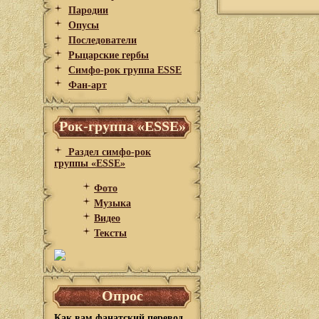
Пародии
Опусы
Последователи
Рыцарские гербы
Симфо-рок группа ESSE
Фан-арт
Рок-группа «ESSE»
Раздел симфо-рок
группы «ESSE»
Фото
Музыка
Видео
Тексты
Опрос
Как вам фанатский перевод