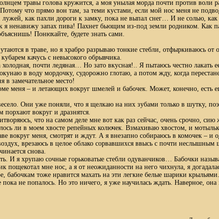
солнцем травы голова кружится, а моя унылая морда почти против воли р
отому что прямо вон там, за теми кустами, если мой нос меня не подвод
 лужей, как пахли дороги к замку, пока не выпал снег… И не солью, как
ак я ненавижу запах пива! Пахнет бьющим из-под земли родником. Как п
объяснишь! Понюхайте, будете знать сами.
путаются в траве, но я храбро разрываю тонкие стебли, отфыркиваюсь от 
 кубарем качусь с невысокого обрывчика.
 холодная, почти ледяная… Но зато вкусная!.. Я пытаюсь честно лакать е
 окунаю в воду мордочку, судорожно глотаю, а потом жду, когда перестан
я в замечательное место!
оме меня – и летающих вокруг шмелей и бабочек. Может, конечно, есть ещ
весело. Они уже поняли, что я щелкаю на них зубами только в шутку, по
м порхают вокруг и дразнятся.
итворяюсь, что на самом деле мне вот как раз сейчас, очень срочно, сию
алось ли в моем хвосте репейных колючек. Взмахиваю хвостом, и мотыльк
аве вокруг меня, смотрят и ждут. А я внезапно собираюсь в комочек – 
воздух, врезаюсь в целое облако сорвавшихся ввысь с почти неслышны
чинается снова.
сть. И я хрупаю сочные горьковатые стебли одуванчиков… Бабочки назыв
к пощекотал мне нос, а я от неожиданности на него чихнула, я догадала
е, бабочкам тоже нравится махать на эти легкие белые шарики крыльями
 пока не попалось. Но это ничего, я уже научилась ждать. Наверное, она