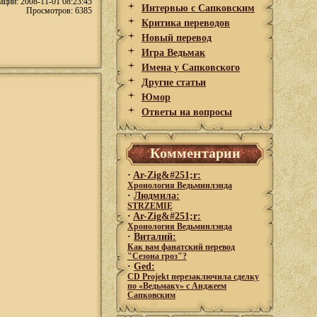
ации: 2008-11-01 08:23:45
Интервью с Сапковским
Просмотров: 6385
Критика переводов
Новый перевод
Игра Ведьмак
Имена у Сапковского
Другие статьи
Юмор
Ответы на вопросы
Комментарии
·
Ar-Zig&#251;r:
Хронология Ведьминлэнда
·
Людмила:
STRZEMIĘ
·
Ar-Zig&#251;r:
Хронология Ведьминлэнда
·
Виталий:
Как вам фанатский перевод
"Сезона гроз"?
·
Ged:
CD Projekt перезаключила сделку
по «Ведьмаку» с Анджеем
Сапковским