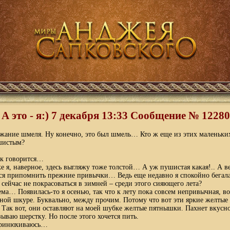
А это - я:) 7 декабря 13:33 Cообщение № 12280
жание шмеля. Ну конечно, это был шмель… Кто ж еще из этих маленьких
шистым?
ак говорится…
е я, наверное, здесь выгляжу тоже толстой… А уж пушистая какая!.. А в
ся припомнить прежние привычки… Ведь еще недавно я спокойно бегала
 сейчас не покрасоваться в зимней – среди этого сияющего лета?
ема… Появилась-то я осенью, так что к лету пока совсем непривычная, во
нной шкуре. Буквально, между прочим. Потому что вот эти яркие желтые
Так вот, они оставляют на моей шубке желтые пятнышки. Пахнет вкусно,
ываю шерстку. Но после этого хочется пить.
принюхиваюсь…