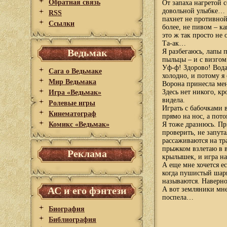
Обратная связь
От запаха нагретой 
довольной улыбке… П
RSS
пахнет не противной
Ссылки
более, не пивом – к
это ж так просто не 
Та-ак…
Ведьмак
Я разбегаюсь, лапы 
пыльцы – и с визгом
Уф-ф! Здорово! Вода
Сага о Ведьмаке
холодно, и потому я
Мир Ведьмака
Ворона принесла мен
Здесь нет никого, кр
Игра «Ведьмак»
видела.
Ролевые игры
Играть с бабочками 
Кинематограф
прямо на нос, а пото
Комикс «Ведьмак»
Я тоже дразнюсь. Пр
проверить, не запут
рассаживаются на тр
прыжком взлетаю в 
Реклама
крылышек, и игра на
А еще мне хочется е
когда пушистый шари
называются. Наверно
АС и его фэнтези
А вот земляники мне
поспела…
Биография
Библиография