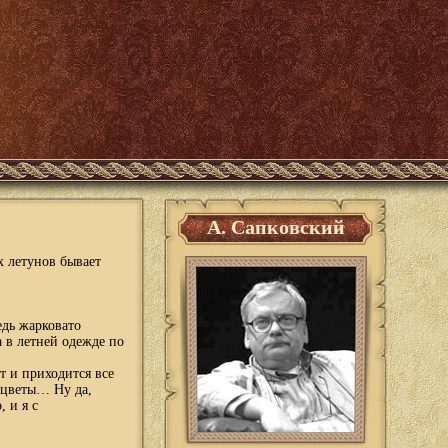
А. Сапковский
 летунов бывает
едь жарковато
 в летней одежде по
т и приходится все
 цветы… Ну да,
 и я с