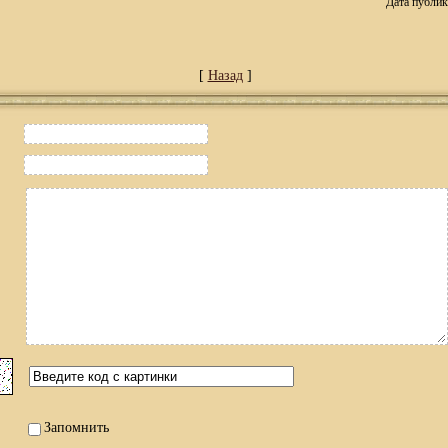
Дата публик
[
Назад
]
Запомнить