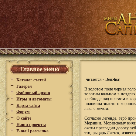
Главное меню
[читается - ВенЯва]
Каталог статей
Галерея
В золотом поле черная голо
Файловый архив
золотым кольцом в ноздрях
клейноде над шлемом в кор
Игры и автоматы
половина золотого коронов
Карта сайта
льва с мечом.
Форум
О сайте
Согласно легенде, герб про
Моравии. Моравскому княз
Наши проекты
охоты преградил дорогу зуб
E-mail рассылка
это, рыцарь Ластек, извест