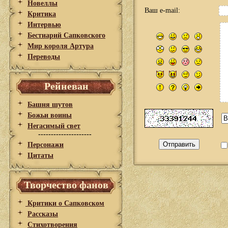
Новеллы
Ваш e-mail:
Критика
Интервью
Бестиарий Сапковского
Мир короля Артура
Переводы
Рейневан
Башня шутов
Божьи воины
Негасимый свет
---------------------
Персонажи
Цитаты
Творчество фанов
Критики о Сапковском
Рассказы
Стихотворения