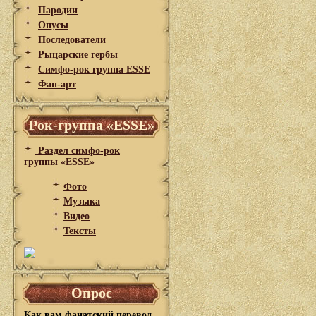
Пародии
Опусы
Последователи
Рыцарские гербы
Симфо-рок группа ESSE
Фан-арт
Рок-группа «ESSE»
Раздел симфо-рок
группы «ESSE»
Фото
Музыка
Видео
Тексты
Опрос
Как вам фанатский перевод