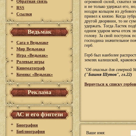
Обратная связь
огромной силой, схватил зв
и не только удержал его, но
RSS
ноздри кольцом из дубовог
Ссылки
привел к князю. Когда зубр
другой дворянин, то не сум
удержать. Тогда Ластек под
Ведьмак
одним ударом меча отсек з
голову. За свой поступок п
господина значительное по
Сага о Ведьмаке
герб.
Мир Ведьмака
Герб был наиболее распрос
Игра «Ведьмак»
землях калишской, краковс
Ролевые игры
Кинематограф
"Об опасных для северной М
Комикс «Ведьмак»
("Башня Шутов", гл.22)
Вернуться к списку гербо
Реклама
АС и его фэнтези
Биография
Библиография
Ваше имя: