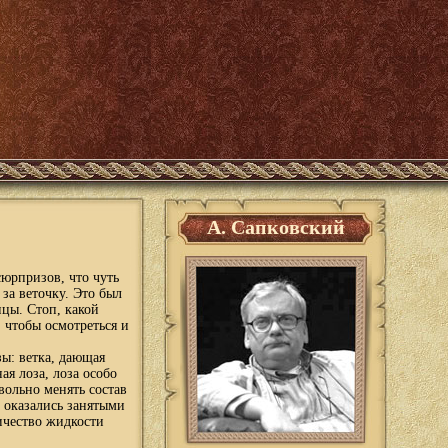
А. Сапковский
юрпризов, что чуть
за веточку. Это был
цы. Стоп, какой
 чтобы осмотреться и
ы: ветка, дающая
я лоза, лоза особо
вольно менять состав
 оказались занятыми
ичество жидкости