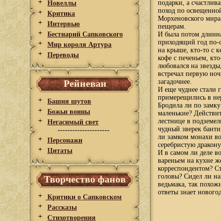
подарки, а счастлив
Новеллы
поход по освещенно
Критика
Морхеновского мира.
Интервью
пещерам.
Бестиарий Сапковского
И была потом длинна
приходящий год по-с
Мир короля Артура
на крыше, кто-то с 
Переводы
кофе с печеньем, кто
любовался на звезды
встречал первую ночь
Рейневан
загадочнее.
И еще чуднее стали г
примерещились в не
Башня шутов
Бродила ли по замку
Божьи воины
маленькие? Действи
лестнице в подземе
Негасимый свет
чудный зверек бант
---------------------
ли замком монахи в
Персонажи
серебристую дракону
Цитаты
И в самом ли деле в
вареньем на кухне ж
корреспондентом? Ст
головы? Сидел ли на
Творчество фанов
ведьмака, так похож
ответы знает новогод
Критики о Сапковском
Рассказы
Стихотворения