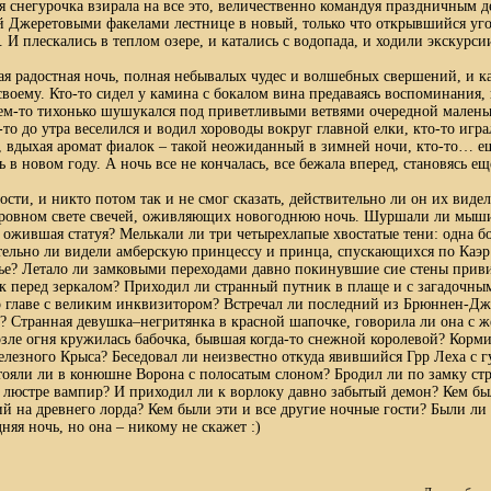
ая снегурочка взирала на все это, величественно командуя праздничным 
й Джеретовыми факелами лестнице в новый, только что открывшийся уго
 И плескались в теплом озере, и катались с водопада, и ходили экскурс
я радостная ночь, полная небывалых чудес и волшебных свершений, и 
воему. Кто-то сидел у камина с бокалом вина предаваясь воспоминания, 
кем-то тихонько шушукался под приветливыми ветвями очередной малень
-то до утра веселился и водил хороводы вокруг главной елки, кто-то игра
, вдыхая аромат фиалок – такой неожиданный в зимней ночи, кто-то… е
 в новом году. А ночь все не кончалась, все бежала вперед, становясь е
ости, и никто потом так и не смог сказать, действительно ли он их видел
ровном свете свечей, оживляющих новогоднюю ночь. Шуршали ли мыши
 ожившая статуя? Мелькали ли три четырехлапые хвостатые тени: одна б
тельно ли видели амберскую принцессу и принца, спускающихся по Каэ
лье? Летало ли замковыми переходами давно покинувшие сие стены прив
ик перед зеркалом? Приходил ли странный путник в плаще и с загадочн
о главе с великим инквизитором? Встречал ли последний из Брюннен-Д
? Странная девушка–негритянка в красной шапочке, говорила ли она с 
озле огня кружилась бабочка, бывшая когда-то снежной королевой? Корми
елезного Крыса? Беседовал ли неизвестно откуда явившийся Грр Леха с г
ояли ли в конюшне Ворона с полосатым слоном? Бродил ли по замку ст
 люстре вампир? И приходил ли к ворлоку давно забытый демон? Кем бы
ий на древнего лорда? Кем были эти и все другие ночные гости? Были ли
няя ночь, но она – никому не скажет :)