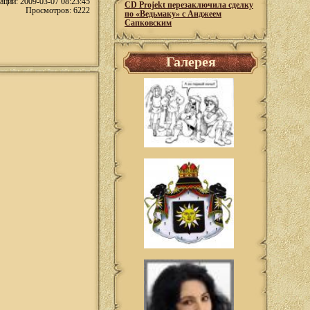
ации: 2009-03-07 08:23:45
CD Projekt перезаключила сделку
Просмотров: 6222
по «Ведьмаку» с Анджеем
Сапковским
Галерея