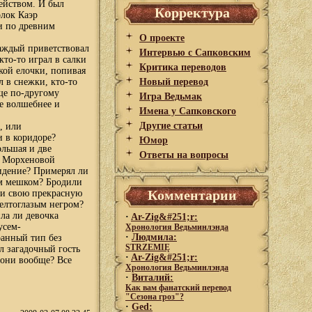
действом. И был
Корректура
лок Каэр
ии по древним
О проекте
каждый приветствовал
Интервью с Сапковским
кто-то играл в салки
Критика переводов
кой елочки, попивая
л в снежки, кто-то
Новый перевод
ще по-другому
Игра Ведьмак
ще волшебнее и
Имена у Сапковского
Другие статьи
, или
 в коридоре?
Юмор
ольшая и две
Ответы на вопросы
р Морхеновой
идение? Примерял ли
ым мешком? Бродили
Комментарии
жи свою прекрасную
желтоглазым негром?
ла ли девочка
·
Ar-Zig&#251;r:
усем-
Хронология Ведьминлэнда
·
Людмила:
ранный тип без
STRZEMIĘ
л загадочный гость
·
Ar-Zig&#251;r:
 они вообще? Все
Хронология Ведьминлэнда
·
Виталий:
Как вам фанатский перевод
"Сезона гроз"?
·
Ged: