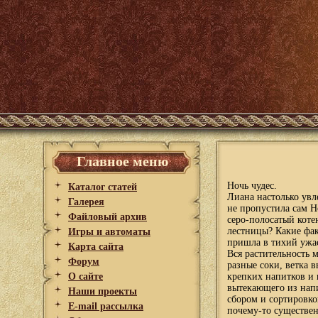
Главное меню
Ночь чудес.
Каталог статей
Лиана настолько увл
Галерея
не пропустила сам Н
Файловый архив
серо-полосатый коте
лестницы? Какие фак
Игры и автоматы
пришла в тихий ужас
Карта сайта
Вся растительность 
Форум
разные соки, ветка 
О сайте
крепких напитков и 
вытекающего из напи
Наши проекты
сбором и сортировко
E-mail рассылка
почему-то существе