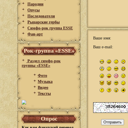
Пародии
Опусы
Последователи
Рыцарские гербы
Симфо-рок группа ESSE
Фан-арт
Ваше имя:
Ваш e-mail:
Рок-группа «ESSE»
Раздел симфо-рок
группы «ESSE»
Фото
Музыка
Видео
Тексты
Опрос
Как вам фанатский перевод