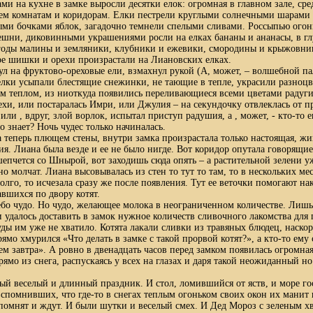
ми на кухне в замке выросли десятки елок: огромная в главном зале, сре
ем комнатам и коридорам. Елки пестрели круглыми солнечными шарами 
ми бочками яблок, загадочно темнели спелыми сливами. Россыпью огон
ешни, диковинными украшениями росли на елках бананы и ананасы, в г
ягоды малины и земляники, клубники и ежевики, смородины и крыжовник
е шишки и орехи произрастали на Лиановских елках.
нул на фруктово-ореховые ели, взмахнул рукой (А, может, – волшебной па
елки усыпали блестящие снежинки, не тающие в тепле, украсили разноцв
им теплом, из ниоткуда появились переливающиеся всеми цветами радуг
ехи, или постаралась Имри, или Джулия – на секундочку отвлеклась от 
или , вдруг, злой ворлок, испытал приступ радушия, а , может, - кто-то 
о знает? Ночь чудес только начиналась.
 теперь плющем стены, внутри замка произрастала только настоящая, жи
ия. Лиана была везде и ее не было нигде. Вот коридор опутала говорящие
шепчется со Шнырой, вот заходишь сюда опять – а растительной зелени уж
о молчат. Лиана высовывалась из стен то тут то там, то в нескольких мес
долго, то исчезала сразу же после появления. Тут ее веточки помогают на
авшихся по двору котят.
ебо чудо. Но чудо, желающее молока в неограниченном количестве. Лишь
 удалось доставить в замок нужное количеств сливочного лакомства для
уды им уже не хватило. Котята лакали сливки из травяных блюдец, наск
мо хмурился «Что делать в замке с такой прорвой котят?», а кто-то ему 
м завтра». А ровно в двенадцать часов перед замком появилась огромна
рямо из снега, распускаясь у всех на глазах и даря такой неожиданный 
ый веселый и длинный праздник. И стол, ломившийся от яств, и море го
помнивших, что где-то в снегах теплым огоньком своих окон их манит
а помнят и ждут. И были шутки и веселый смех. И Дед Мороз с зеленым х