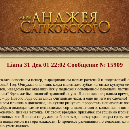
Liana 31 Дек 01 22:02 Cообщение № 15909
еклась освоением пещер, выращиванием новых растений и подготовкой с
овый Год. Очнулась она лишь когда маленькие зубки легонько куснули ее 
нок, неведомо как оказавшийся у подножия освещенной факелами лестни
елы? Здесь же был пологий травяной спуск. Лиана наконец нашла время,
 – до Нового Года оставались считанные часы, а еще ничего не сделано!
мигом пришла в движение, на кухню ринулись прорастать напитковые лоз
выбрызгивающая самые немыслимые сорта шампанского, коньячная и винна
конечно, пивная веточка. От своих вредных привычек совершенно произ
тковых лоз Лиана и не думала избавляться, посему краснолюды сразу же
й выдаваемой на гора жидкости. В процессе разливания по емкостям кол
нно уменьшалось.