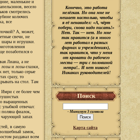
дние, маленькие и
апельсинов, весело
Конечно, это работа
ьков смотрелись
нелёгкая. Но она мне не
лубине колючих
мешает настолько, чтобы
а, все
я её ненавидел: «А, чёрт
побери, снова надо писать!»
лочкой? А, может,
Нет. Так — нет. Но мне
етные свечи, не
так нравится (а я много
и шары и игрушки.
лет работал в разных
приготовления
фирмах и учреждениях),
еще позаботился о
так нравится, что у меня
от кровати до рабочего
вая Лиана, а не
места — три с половиной
 лозы и лозы-глазки,
метра!.. И нет никого!
 нет, только серые
Никаких руководителей!
тах сразу, то
крывать на стол. Там
 Имри с ее более чем
Поиск
 пушистых
оро выращенных
с улыбкой отвечал:
я поляна фиалок,
- Минимум 3 символа
но чарующий запах
стей, в самую
Карта сайта
 волшебный замок,
востом раздавал всем