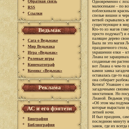
Обратная связь
Одновременно с лоза
малюсенькие – по вс
RSS
поблескивали красны
Ссылки
спелые вишни и чер
ветвей скрывались 
существующие в мир
Ведьмак
Кто-то из магов гля
просто подумал?) и 
палящие дерево сво
Сага о Ведьмаке
Была ли это магия Л
Мир Ведьмака
праздничного стола, 
украшении елки – кт
Игра «Ведьмак»
Лиана не заращивала
Ролевые игры
созданные ею растен
Кинематограф
вот Лиана о чем-то 
Комикс «Ведьмак»
камни замка загадочн
оставалась где-то на
она собирает разбеж
Котята! Упавшее с н
Реклама
загадочными связями
хвостатиков. Но пос
Лианой. Ведьмак упря
«Об этом мы подумае
АС и его фэнтези
которые вырастали п
летней ночи.
И был праздник, сам
Биография
последнюю минуту вс
Библиография
замок, где их всегд