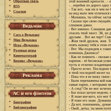
Обратная связь
этой вонючей крепости...- 
-...перебив по дороге одну
RSS
- Так вот,- как ни в чем не
Ссылки
на вид мало чем отличался о
- Малышка, ты сейчас заста
- Сказки про свою смущабе
Ведьмак
слишком давно.
- Вот именно. Слишком давн
спасать твой хвост. Эй, не 
Сага о Ведьмаке
друзьям... Вот же черт! Сов
Мир Ведьмака
- Жив твой дружок, жив. Т
опять нахожу тебя в этом о
Игра «Ведьмак»
- Вот. Мы подходим к главн
Ролевые игры
помнишь Джинкса?
Кинематограф
- Как не помнить - сколько
Комикс «Ведьмак»
паренек.- её бесовская усм
пусть и отлично владеющим
- Просто исчез. Последние 
в твой последний визит на
Реклама
- Пока что я не вижу связи
- Были перехвачены кой-ка
самые парни, с которыми мы
- А след? Он не мог исчезн
АС и его фэнтези
- Баз искал целую неделю, н
- Я знаю кое-кого, кто мог 
- Я тоже его знаю. Думаешь
Биография
- Да вот, понимаешь, думаю
Библиография
- Окей, детка, ты меня поч