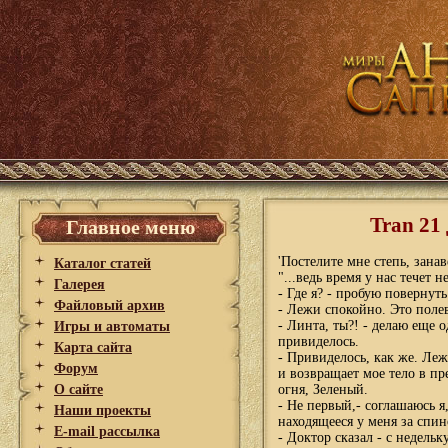
Tran 21
Главное меню
'Постелите мне степь, зана
Каталог статей
"...ведь время у нас течет 
Галерея
- Где я? - пробую повернуть
Файловый архив
- Лежи спокойно. Это поле
- Линта, ты?! - делаю еще о
Игры и автоматы
привиделось.
Карта сайта
- Привиделось, как же. Леж
Форум
и возвращает мое тело в п
О сайте
огня, Зеленый.
- Не первый,- соглашаюсь я,
Наши проекты
находящееся у меня за спин
E-mail рассылка
- Доктор сказал - с недельк