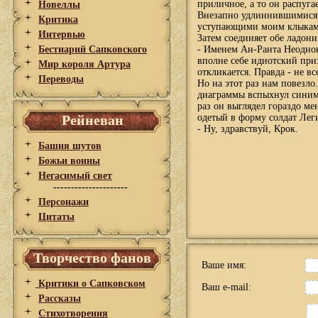
приличное, а то он распуга
Новеллы
Внезапно удлиннившимися н
Критика
уступающими моим клыкам)
Интервью
Затем соединяет обе ладони 
Бестиарий Сапковского
- Именем Ан-Ранта Неоднок
вполне себе идиотский при
Мир короля Артура
откликается. Правда - не все
Переводы
Но на этот раз нам повезло
диаграммы вспыхнул синим 
раз он выглядел гораздо ме
Рейневан
одетый в форму солдат Леги
- Ну, здравствуй, Крок.
Башня шутов
Божьи воины
Негасимый свет
---------------------
Персонажи
Цитаты
Творчество фанов
Ваше имя:
Критики о Сапковском
Ваш e-mail:
Рассказы
Стихотворения