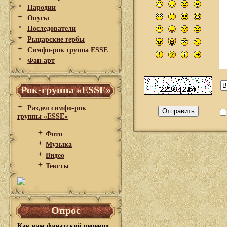
Пародии
Опусы
Последователи
Рыцарские гербы
Симфо-рок группа ESSE
Фан-арт
Рок-группа «ESSE»
Раздел симфо-рок
группы «ESSE»
Фото
Музыка
Видео
Тексты
Опрос
Как вам фанатский перевод