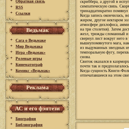
Обратная связь
скриббера, а другой в исп
симпатическую связь. Скорм
RSS
тринадцатикратно помянул
Ссылки
Когда запись окончилась, в
жиром, другое нектаром зо
атмосфере дихлофоса, аммиа
Ведьмак
на три столетия). Затем до
жезл, трижды сломанный и 
свернул лист вокруг него 
Сага о Ведьмаке
вышеупомянутого мага, нак
Мир Ведьмака
из выдуманных звездных им
темпоральную фугу, перехв
Игра «Ведьмак»
снова.
Ролевые игры
Свиток оказался в каэрморх
Кинематограф
почти так и предполагалось
Комикс «Ведьмак»
Когда сущность Книги-Фоли
отпечатавшееся на этом свит
Реклама
АС и его фэнтези
Биография
Библиография