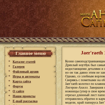
Jaer'raeth
Главное меню
Козни самоподстраивающие
Каталог статей
Дряхлый ноутбук был самым
Галерея
недостающими деталями и в
Файловый архив
но он так давно этим не зан
Однако, со злобным ворлок
Игры и автоматы
Сверяясь с пометками на о
Карта сайта
Jaer'raeth колотил по клав
Форум
Лигерон-Ахилл. Завершив 
О сайте
ножницы (упер в свое время
отрезал длинный лист папи
Наши проекты
отправились обратно в кар
E-mail рассылка
модели, край папируса Jaer