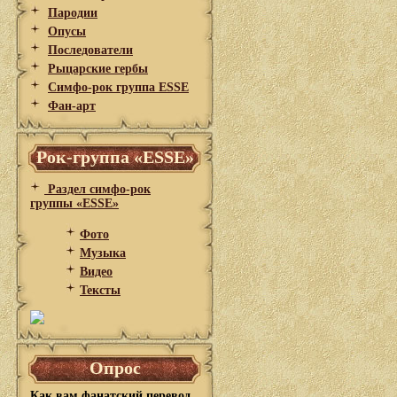
Пародии
Опусы
Последователи
Рыцарские гербы
Симфо-рок группа ESSE
Фан-арт
Рок-группа «ESSE»
Раздел симфо-рок
группы «ESSE»
Фото
Музыка
Видео
Тексты
Опрос
Как вам фанатский перевод