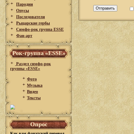
Пародии
Опусы
Последователи
Рыцарские гербы
Симфо-рок группа ESSE
Фан-арт
Рок-группа «ESSE»
Раздел симфо-рок
группы «ESSE»
Фото
Музыка
Видео
Тексты
Опрос
Как вам фанатский перевод