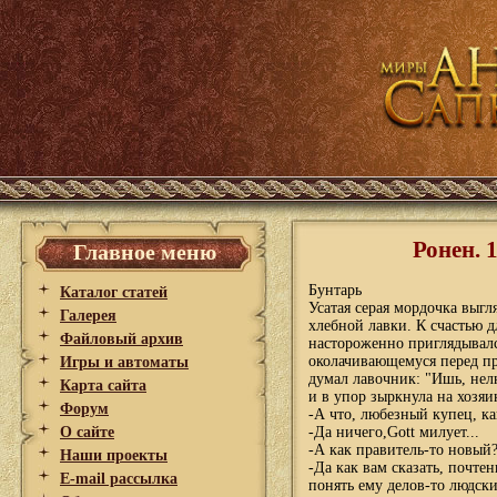
Ронен. 
Главное меню
Бунтарь
Каталог статей
Усатая серая мордочка выгл
Галерея
хлебной лавки. К счастью д
Файловый архив
настороженно приглядывалс
околачивающемуся перед пр
Игры и автоматы
думал лавочник: "Ишь, нелю
Карта сайта
и в упор зыркнула на хозя
Форум
-А что, любезный купец, ка
О сайте
-Да ничего,Gott милует...
-А как правитель-то новый
Наши проекты
-Да как вам сказать, почтен
E-mail рассылка
понять ему делов-то людски