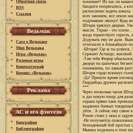
Обратная связь
понимает! Из нас он вышел,
бандюги попрятались, а кто
RSS
расписанию ходить начала, 
Ссылки
всех завоюем, все земли на
подумавши ляпнул! Куда же
Шторм хряснул дверью. Уже 
Ведьмак
мысли. Тиран - это плохо..
когда торжествует серость,
Додумать ему не дали. Вын
Сага о Ведьмаке
оттеснили в ближайшую по
Мир Ведьмака
-Шторм! Где ж ты шлялся, 
Сержант Астандо, высокий 
Игра «Ведьмак»
-Там тебя Фюрер обыскался
Ролевые игры
дворце на цыпочках бегают
Кинематограф
понимаешь, по лавкам разгу
Комикс «Ведьмак»
Шторм гордо вскинул голов
-Да! Пришло время поговор
Гвардейцы дружно расхохота
***
Реклама
Через несколько часов Што
и дал новую пищу для размы
охрана прямо-таки провоцир
недавних боевых товарищей 
АС и его фэнтези
уйти...А сейчас ему самое 
Ронен стоял у окна и заду
-Не получается,-пожаловалс
Биография
безнадежный бой простых со
Библиография
Мышка подумала и тихо пис