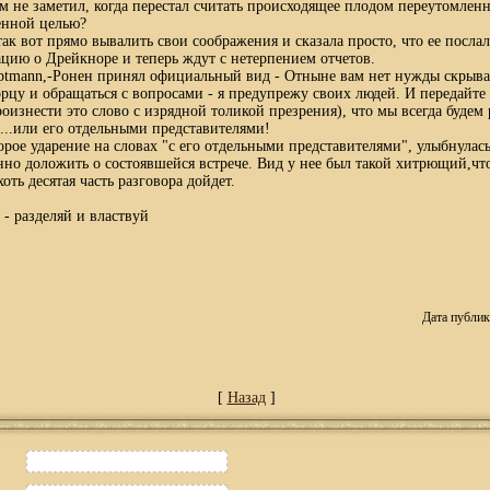
ам не заметил, когда перестал считать происходящее плодом переутомленн
енной целью?
ак вот прямо вывалить свои соображения и сказала просто, что ее послал
ию о Дрейкноре и теперь ждут с нетерпением отчетов.
uptmann,-Ронен принял официальный вид - Отныне вам нет нужды скрыва
орцу и обращаться с вопросами - я предупрежу своих людей. И передайт
оизнести это слово с изрядной толикой презрения), что мы всегда будем 
...или его отдельными представителями!
рое ударение на словах "с его отдельными представителями", улыбнулась
но доложить о состоявшейся встрече. Вид у нее был такой хитрющий,что 
оть десятая часть разговора дойдет.
) - разделяй и властвуй
Дата публик
[
Назад
]