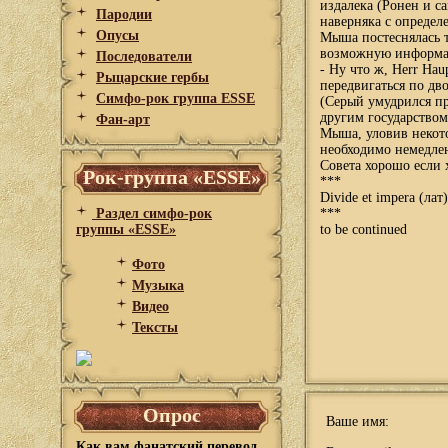
издалека (Ронен и с
Пародии
наверняка с определ
Опусы
Мыша постеснялась т
возможную информац
Последователи
- Ну что ж, Herr Ha
Рыцарские гербы
передвигаться по дв
Симфо-рок группа ESSE
(Серый умудрился пр
другим государством
Фан-арт
Мыша, уловив некото
необходимо немедлен
Совета хорошо если х
Рок-группа «ESSE»
***
Divide et impera (лат
Раздел симфо-рок
***
группы «ESSE»
to be continued
Фото
Музыка
Видео
Тексты
Опрос
Ваше имя:
Как вам фанатский перевод