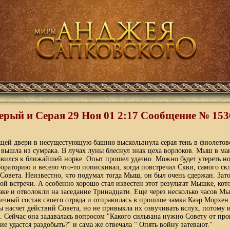
ерый и Серая 29 Ноя 01 2:17 Cообщение № 153
щей двери в несущестующую башню выскользнула серая тень в фиолетов
 вышла из сумрака. В лучах луны блеснул знак цеха ворлоков. Мыш в м
вился к ближайшей норке. Опыт прошел удачно. Можно будет утереть но
раторию и весело что-то попискивал, когда повстречал Скви, самого ск
Совета. Неизвестно, что подумал тогда Мыш, он был очень сдержан. Зато
той встречи. А особенно хорошо стал известен этот результат Мышке, кот
баке и отволокли на заседание Тринадцати. Еще через несколько часов Мы
ичный состав своего отряда и отправилась в прошлое замка Каэр Морхе
сы насчет действий Совета, но не привыкла их озвучивать вслух, потому
 Сейчас она задавалась вопросом "Какого сильвана нужно Совету от пр
ие удастся раздобыть?" и сама же отвечала " Опять войну затевают."