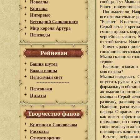
сообща.-Тут Мыша оп
Новеллы
Ронен, почувствовав
Критика
- Понимаете ли, Haup
Интервью
все окончательные р
Бестиарий Сапковского
"Fuehrer". В настоя
Серый встал с кресл
Мир короля Артура
смогла придать морд
Переводы
чернейшая зависть: 
от этой мечты. Влас
- Я очень рада приве
Рейневан
сложились несколько
Мыша склонила голов
теряют.
Башня шутов
- Взаимно, взаимно.
Божьи воины
моя охрана?
Мышка огляделась. С
Негасимый свет
опустить ружья и ус
---------------------
формальную обстанов
Персонажи
автоматчики потопал
Цитаты
мышка и Серый челов
разведку, разговор 
Империи, раскинувшей
народа. О врагах - е
Творчество фанов
как может эффективн
промашки, но подчер
Критики о Сапковском
свою недолгую жизн
Рассказы
поговорить начистот
- Кстати,- небрежно
Стихотворения