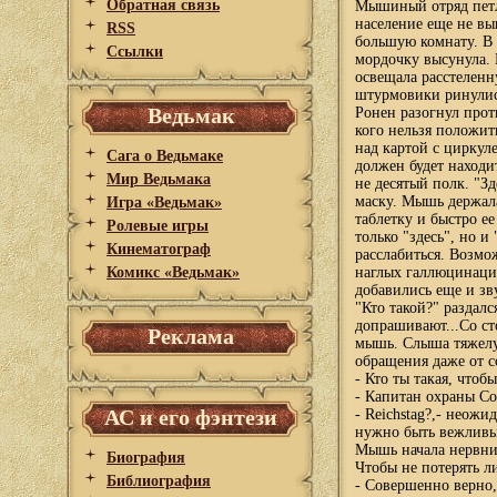
Обратная связь
Мышиный отряд петл
население еще не вы
RSS
большую комнату. В 
Ссылки
мордочку высунула.
освещала расстеленн
штурмовики ринулись
Ведьмак
Ронен разогнул прот
кого нельзя положит
над картой с циркул
Сага о Ведьмаке
должен будет находи
Мир Ведьмака
не десятый полк. "З
маску. Мышь держала
Игра «Ведьмак»
таблетку и быстро е
Ролевые игры
только "здесь", но и
Кинематограф
расслабиться. Возмо
Комикс «Ведьмак»
наглых галлюцинаций
добавились еще и зв
"Кто такой?" раздал
допрашивают...Со ст
Реклама
мышь. Слыша тяжелу
обращения даже от 
- Кто ты такая, чтоб
- Капитан охраны Со
АС и его фэнтези
- Reichstag?,- неожи
нужно быть вежливым
Мышь начала нервнич
Биография
Чтобы не потерять л
Библиография
- Совершенно верно,