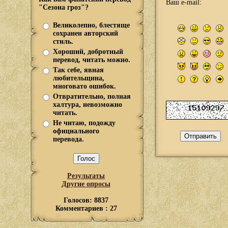
Ваш e-mail:
"Сезона гроз"?
Великолепно, блестяще
сохранен авторский
стиль.
Хороший, добротный
перевод, читать можно.
Так себе, явная
любительщина,
многовато ошибок.
Отвратительно, полная
халтура, невозможно
читать.
Не читаю, подожду
официального
перевода.
Результаты
Другие опросы
Голосов: 8837
Комментариев : 27