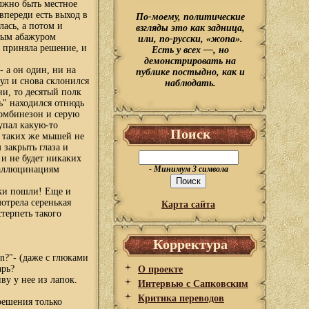
лжно быть местное
впереди есть выход в
По-моему, политические
ась, а потом и
взгляды это как задница,
ным абажуром
или, по-русски, «жопа».
ь приняла решение, и
Есть у всех —, но
демонстрировать на
 а он один, ни на
публике постыдно, как и
ул и снова склонился
наблюдать.
ни, то десятый полк
сь" находился отнюдь
комбинезон и серую
упал какую-то
Поиск
л таких же мышей не
 закрыть глаза и
 и не будет никаких
галлюцинациям
- Минимум 3 символа
юки пошли! Еще и
отрела серенькая
Карта сайта
терпеть такого
Корректура
.
nn?"- (даже с глюками
арь?
О проекте
ву у нее из лапок.
Интервью с Сапковским
Критика переводов
решения только