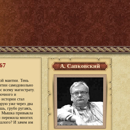
67
А. Сапковский
ой мантии. Тень
антии самодовольно
с всему магистрату.
лочного и
 истории стал
орую уже через два
шь, грубо ругаясь,
н. Мышка привыкла
 и пережила многих
ошлого? И зачем им