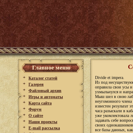
С
Главное меню
Divide et impera.
Каталог статей
Из под несуществую
Галерея
оправила свои усы и
Файловый архив
ухмыльнулся и напра
Мыш шел в свою лабо
Игры и автоматы
неугомонного члена 
Карта сайта
известен результат э
Форум
часа разыскали в ка
О сайте
уже укомлектовала л
задавать себе вопро
Наши проекты
своих однокашников.
E-mail рассылка
все базы данных, как