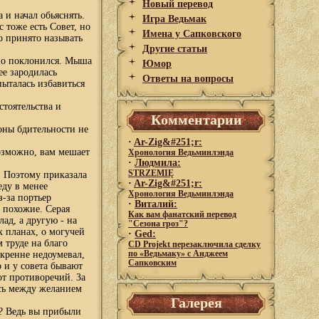
Новый перевод
 и начал обьяснять.
Игра Ведьмак
с тоже есть Совет, но
Имена у Сапковского
о принято называть
Другие статьи
нно поклонился. Мыша
Юмор
ее зародилась
Ответы на вопросы
пыталась избавиться
стоятельства и
Комментарии
роны бдительности не
·
Ar-Zig&#251;r:
Возможно, вам мешает
Хронология Ведьминлэнда
·
Людмила:
STRZEMIĘ
. Поэтому приказала
·
Ar-Zig&#251;r:
еду в менее
Хронология Ведьминлэнда
-за портьер
·
Виталий:
е похожие. Серая
Как вам фанатский перевод
ад, а другую - на
"Сезона гроз"?
х планах, о могучей
·
Ged:
 труде на благо
CD Projekt перезаключила сделку
скренне недоумевал,
по «Ведьмаку» с Анджеем
Сапковским
 и у совета бывают
от противоречий. За
сь между желанием
Галерея
и? Ведь вы прибыли