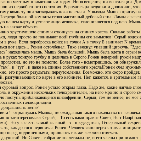
ял по местным примитивным ходам. Ни освещения, ни вентиляции. До
шло из первобытного состояния. Вернулись разведчики и доложили, что 
саму комнату они заглядывать пока не стали. У выхода Мышка прислушал
 Посреди большой комнаты стоял массивный дубовый стол. Лампа с зеле
ую на нем карту и усталое лицо человека, склонившегося над нею. Мыш
 на захват объекта.
ивно хрустнувшую спину и откинулся на спинку кресла. Сколько работы -
ься, люди просто не понимают всей глубины его замыслов! Серый вздохн
ем в руке. Если переброска войск из точки А в точку Б занимает N време
ться вот здесь... Ронен остолбенел. Тихо звякнул упавший циркуль. "Зде
десь" находилась мышь. Мышь была большой. Мышь была одета в серый 
 в руках тонкую трубку и целилась в Серого.Ронен неверной рукой нащ
е проглотил, но это не помогло. Более того - всмотревшись, он обнаружи
 "там", и "тут", и даже на спинке собственного кресла!Ронен счел нужным
жно, это просто результаты переутомления. Возможно, это скоро пройдет,
, разгуливающих по карте в его кабинете. Нет, кажется, к зрительным 
уковые.
ся суровый вопрос. Ронен устало открыл глаза. Надо же, какие наглые гл
ола, в окружении нескольких телохранителей, на него мрачно и строго см
ю поступь приближающейся шизофрении, Серый, тем не менее, не мог с
собственных галлюцинаций.
ы допрашивать меня?!
вета !- огрызнулась Мышка, не ожидавшая такого нахальства от человека
данно заинтересовался Серый, - То есть вами правит Совет, Нerr Hauptma
и)- Но у вас есть самый главный...э...председатель, Генеральный секрет
ать, как до того нервничал Ронен. Человек явно перехватывал инициати
ицо перед подчиненными, пришлось так же вежливо отвечать
 двуногий. Но Совет - собрание коллегиальное, и его члены принимают 