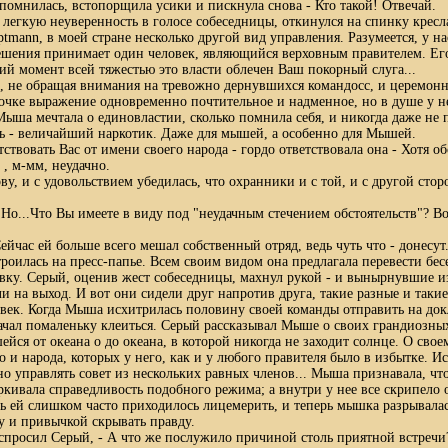
омнилась, встопорщила усики и пискнула снова - Кто такой! Отвечай.
 легкую неуверенность в голосе собеседницы, откинулся на спинку кресла
tmann, в моей стране несколько другой вид управления. Разумеется, у на
ешения принимает один человек, являющийся верховным правителем. Ег
щий момент всей тяжестью это власти облечен Ваш покорный слуга...
а, не обращая внимания на тревожно дернувшихся командосс, и церемо
очке выражение одновременно почтительное и надменное, но в душе у н
Мыша мечтала о единовластии, сколько помнила себя, и никогда даже не 
ть - величайший наркотик. Даже для мышей, а особенно для Мышей.
тствовать Вас от имени своего народа - гордо ответствовала она - Хотя об
 , м-мм, неудачно.
у, и с удовольствием убедилась, что охранники и с той, и с другой сто
 Но...Что Вы имеете в виду под "неудачным стечением обстоятельств"? 
ейчас ей больше всего мешал собственный отряд, ведь чуть что - донесут
троилась на пресс-папье. Всем своим видом она предлагала перевести бес
ку. Серый, оценив жест собеседницы, махнул рукой - и вынырнувшие из
и на выход. И вот они сидели друг напротив друга, такие разные и таки
ек. Когда Мыша исхитрилась половину своей команды отправить на докл
начал помаленьку клеиться. Серый рассказывал Мыше о своих грандиозны
ся от океана о до океана, в которой никогда не заходит солнце. О своем
го и народа, которых у него, как и у любого правителя было в избытке. И
о управлять совет из нескольких равных членов... Мыша признавала, что
кивала справедливость подобного режима; а внутри у нее все скрипело 
ь ей слишком часто приходилось лицемерить, и теперь мышка разрывала
у и привычкой скрывать правду.
 спросил Серый, - А что же послужило причиной столь приятной встреч